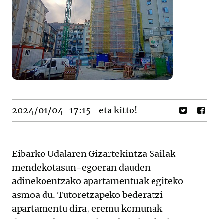
2024/01/04
17:15
eta kitto!
Eibarko Udalaren Gizartekintza Sailak
mendekotasun-egoeran dauden
adinekoentzako apartamentuak egiteko
asmoa du. Tutoretzapeko bederatzi
apartamentu dira, eremu komunak