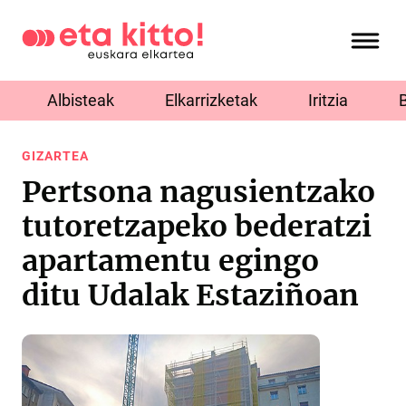
Albisteak
Elkarrizketak
Iritzia
GIZARTEA
Pertsona nagusientzako
tutoretzapeko bederatzi
apartamentu egingo
ditu Udalak Estaziñoan