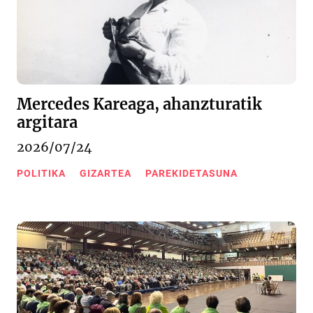
Mercedes Kareaga, ahanzturatik
argitara
2026/07/24
POLITIKA
GIZARTEA
PAREKIDETASUNA