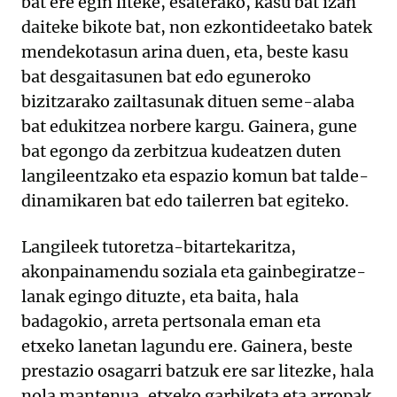
bat ere egin liteke, esaterako, kasu bat izan
daiteke bikote bat, non ezkontideetako batek
mendekotasun arina duen, eta, beste kasu
bat desgaitasunen bat edo eguneroko
bizitzarako zailtasunak dituen seme-alaba
bat edukitzea norbere kargu. Gainera, gune
bat egongo da zerbitzua kudeatzen duten
langileentzako eta espazio komun bat talde-
dinamikaren bat edo tailerren bat egiteko.
Langileek tutoretza-bitartekaritza,
akonpainamendu soziala eta gainbegiratze-
lanak egingo dituzte, eta baita, hala
badagokio, arreta pertsonala eman eta
etxeko lanetan lagundu ere. Gainera, beste
prestazio osagarri batzuk ere sar litezke, hala
nola mantenua, etxeko garbiketa eta arropak