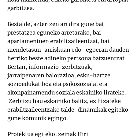
garbitzea.
Bestalde, aztertzen ari dira gune bat
prestatzea eguneko arretarako, bai
apartamentuen erabiltzaileentzat, bai
mendetasun-arriskuan edo -egoeran dauden
herriko beste adineko pertsona batzuentzat.
Bertan, informazio-zerbitzuak,
jarraipenaren balorazioa, esku-hartze
sozioedukatiboa eta psikosoziala, eta
akonpainamendu soziala eskainiko lirateke.
Zerbitzu hau eskainiko balitz, ez litzateke
erabiltzaileentzako talde-dinamikak egiteko
gune komunik egingo.
Proiektua egiteko, zeinak Hiri