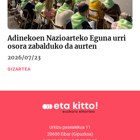
Adinekoen Nazioarteko Eguna urri
osora zabalduko da aurten
2026/07/23
GIZARTEA
Urkizu pasealekua 11
20600 Eibar (Gipuzkoa)