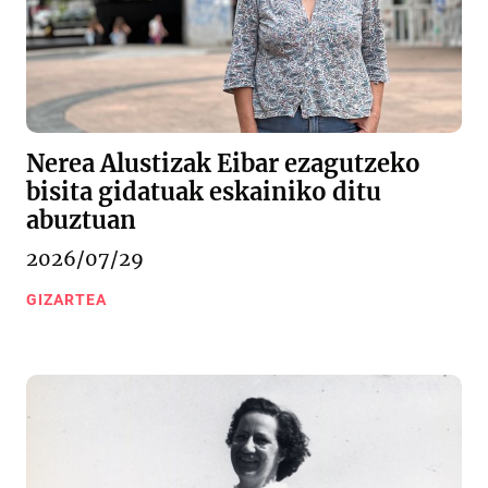
Nerea Alustizak Eibar ezagutzeko
bisita gidatuak eskainiko ditu
abuztuan
2026/07/29
GIZARTEA