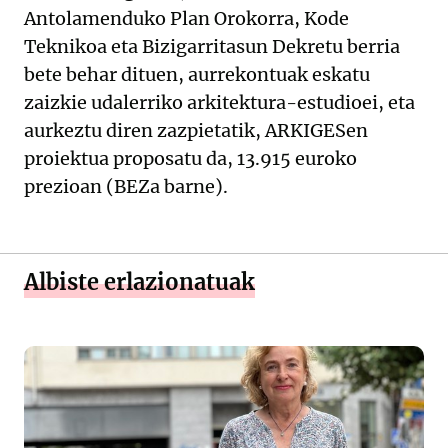
Antolamenduko Plan Orokorra, Kode
Teknikoa eta Bizigarritasun Dekretu berria
bete behar dituen, aurrekontuak eskatu
zaizkie udalerriko arkitektura-estudioei, eta
aurkeztu diren zazpietatik, ARKIGESen
proiektua proposatu da, 13.915 euroko
prezioan (BEZa barne).
Albiste erlazionatuak