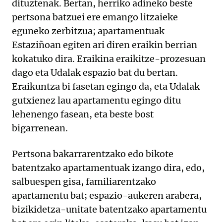
dituztenak. Bertan, herriko adineko beste
pertsona batzuei ere emango litzaieke
eguneko zerbitzua; apartamentuak
Estaziñoan egiten ari diren eraikin berrian
kokatuko dira. Eraikina eraikitze-prozesuan
dago eta Udalak espazio bat du bertan.
Eraikuntza bi fasetan egingo da, eta Udalak
gutxienez lau apartamentu egingo ditu
lehenengo fasean, eta beste bost
bigarrenean.
Pertsona bakarrarentzako edo bikote
batentzako apartamentuak izango dira, edo,
salbuespen gisa, familiarentzako
apartamentu bat; espazio-aukeren arabera,
bizikidetza-unitate batentzako apartamentu