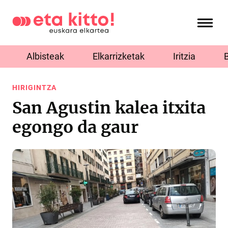
Albisteak
Elkarrizketak
Iritzia
HIRIGINTZA
San Agustin kalea itxita
egongo da gaur