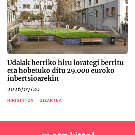
Udalak herriko hiru lorategi berritu
eta hobetuko ditu 29.000 euroko
inbertsioarekin
2026/07/20
HIRIGINTZA
GIZARTEA