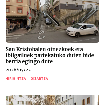
San Kristobalen oinezkoek eta
ibilgailuek partekatuko duten bide
berria egingo dute
2026/07/22
HIRIGINTZA
GIZARTEA