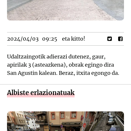
2024/04/03
09:25
eta kitto!
Udaltzaingotik adierazi dutenez, gaur,
apirilak 3 (asteazkena), obrak egingo dira
San Agustin kalean. Beraz, itxita egongo da.
Albiste erlazionatuak