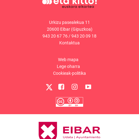
Urkizu pasealekua 11
20600 Eibar (Gipuzkoa)
943 20 67 76
/
943 20 09 18
Kontaktua
Web mapa
Lege oharra
Cookieak-politika