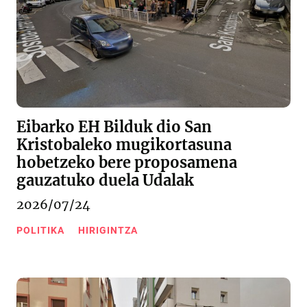
Eibarko EH Bilduk dio San
Kristobaleko mugikortasuna
hobetzeko bere proposamena
gauzatuko duela Udalak
2026/07/24
POLITIKA
HIRIGINTZA