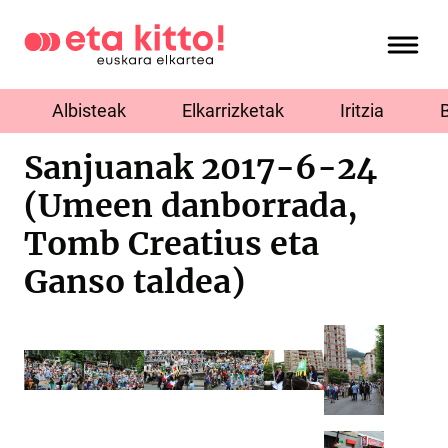
Albisteak
Elkarrizketak
Iritzia
Sanjuanak 2017-6-24
(Umeen danborrada,
Tomb Creatius eta
Ganso taldea)