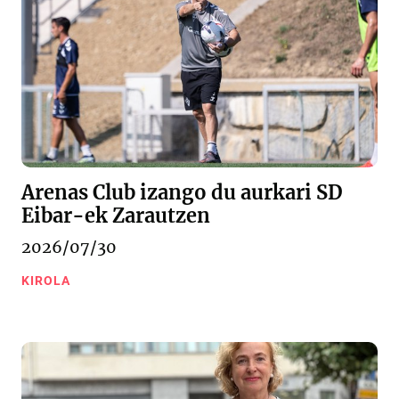
Arenas Club izango du aurkari SD
Eibar-ek Zarautzen
2026/07/30
KIROLA