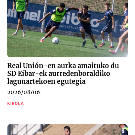
Real Unión-en aurka amaituko du
SD Eibar-ek aurredenboraldiko
lagunartekoen egutegia
2026/08/06
KIROLA