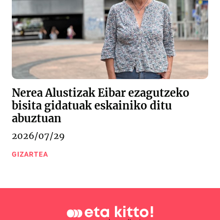
Nerea Alustizak Eibar ezagutzeko
bisita gidatuak eskainiko ditu
abuztuan
2026/07/29
GIZARTEA