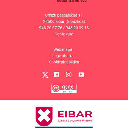
Urkizu pasealekua 11
20600 Eibar (Gipuzkoa)
943 20 67 76
/
943 20 09 18
Kontaktua
Web mapa
Lege oharra
Cookieak-politika