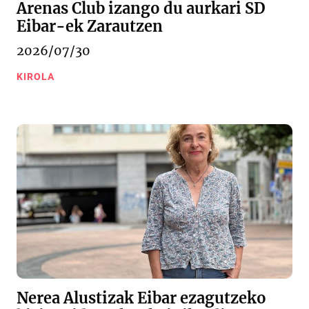
Arenas Club izango du aurkari SD
Eibar-ek Zarautzen
2026/07/30
KIROLA
Nerea Alustizak Eibar ezagutzeko