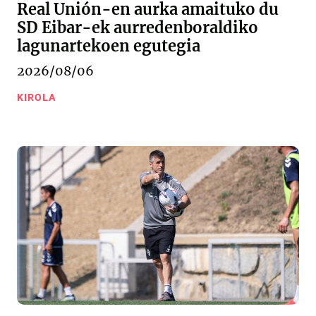
Real Unión-en aurka amaituko du
SD Eibar-ek aurredenboraldiko
lagunartekoen egutegia
2026/08/06
KIROLA