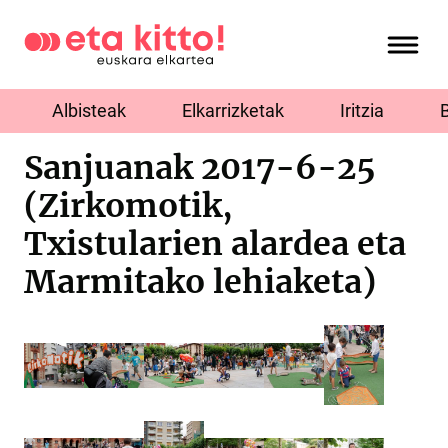
Albisteak
Elkarrizketak
Iritzia
Sanjuanak 2017-6-25
(Zirkomotik,
Txistularien alardea eta
Marmitako lehiaketa)