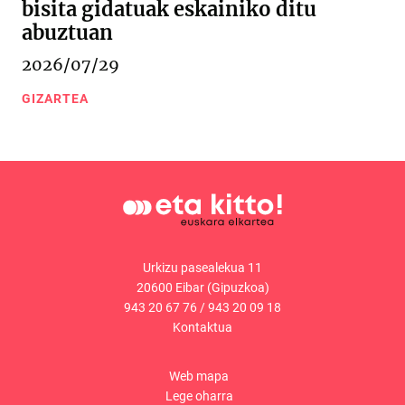
bisita gidatuak eskainiko ditu
abuztuan
2026/07/29
GIZARTEA
Urkizu pasealekua 11
20600 Eibar (Gipuzkoa)
943 20 67 76
/
943 20 09 18
Kontaktua
Web mapa
Lege oharra