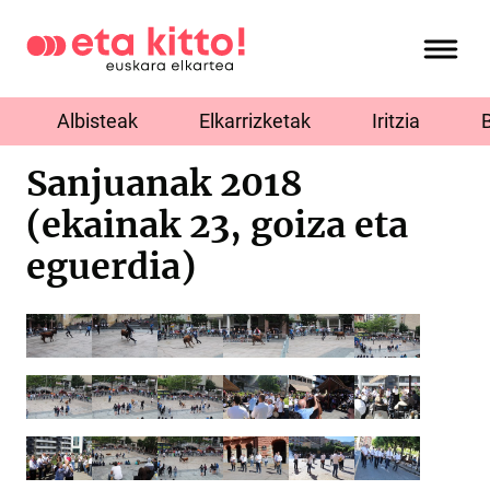
Albisteak
Elkarrizketak
Iritzia
Sanjuanak 2018
(ekainak 23, goiza eta
eguerdia)