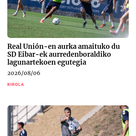
Real Unión-en aurka amaituko du
SD Eibar-ek aurredenboraldiko
lagunartekoen egutegia
2026/08/06
KIROLA