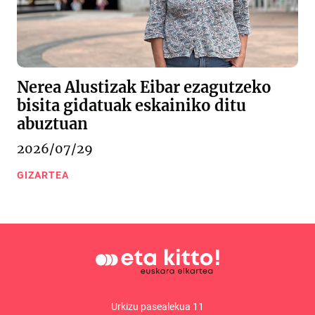
Nerea Alustizak Eibar ezagutzeko
bisita gidatuak eskainiko ditu
abuztuan
2026/07/29
GIZARTEA
Urkizu pasealekua 11