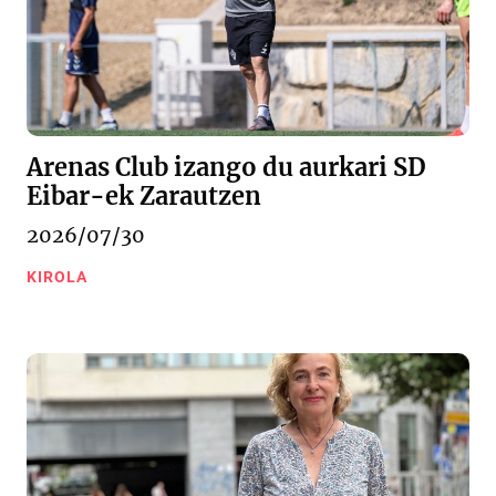
Arenas Club izango du aurkari SD
Eibar-ek Zarautzen
2026/07/30
KIROLA