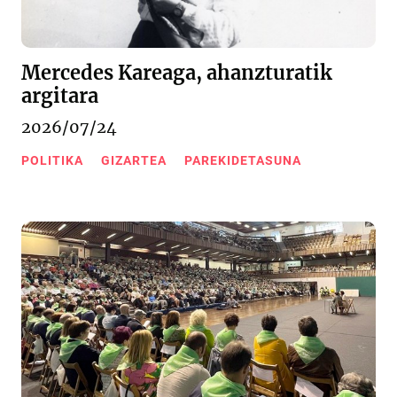
Mercedes Kareaga, ahanzturatik
argitara
2026/07/24
POLITIKA
GIZARTEA
PAREKIDETASUNA