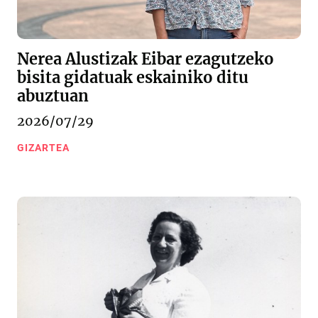
Nerea Alustizak Eibar ezagutzeko
bisita gidatuak eskainiko ditu
abuztuan
2026/07/29
GIZARTEA