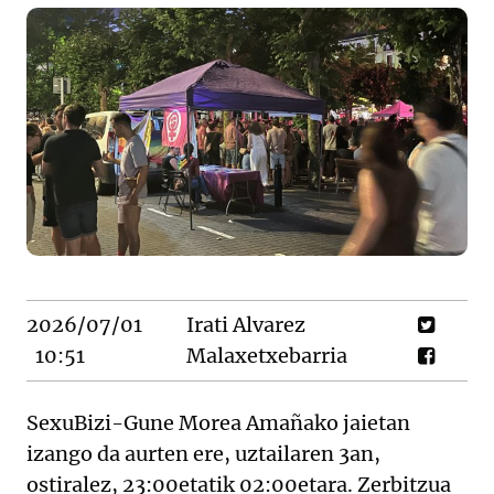
2026/07/01
Irati Alvarez
10:51
Malaxetxebarria
SexuBizi-Gune Morea Amañako jaietan
izango da aurten ere, uztailaren 3an,
ostiralez, 23:00etatik 02:00etara. Zerbitzua