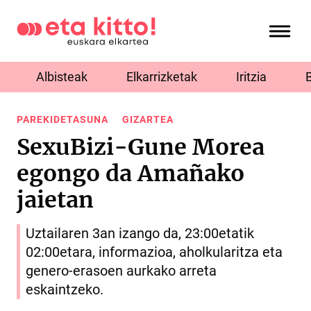
Albisteak
Elkarrizketak
Iritzia
PAREKIDETASUNA
GIZARTEA
SexuBizi-Gune Morea
egongo da Amañako
jaietan
Uztailaren 3an izango da, 23:00etatik
02:00etara, informazioa, aholkularitza eta
genero-erasoen aurkako arreta
eskaintzeko.