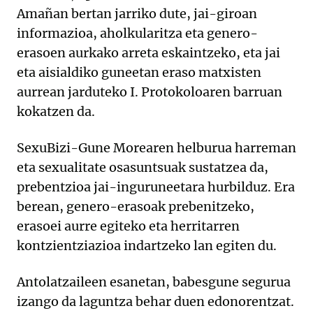
Amañan bertan jarriko dute, jai-giroan
informazioa, aholkularitza eta genero-
erasoen aurkako arreta eskaintzeko, eta jai
eta aisialdiko guneetan eraso matxisten
aurrean jarduteko I. Protokoloaren barruan
kokatzen da.
SexuBizi-Gune Morearen helburua harreman
eta sexualitate osasuntsuak sustatzea da,
prebentzioa jai-inguruneetara hurbilduz. Era
berean, genero-erasoak prebenitzeko,
erasoei aurre egiteko eta herritarren
kontzientziazioa indartzeko lan egiten du.
Antolatzaileen esanetan, babesgune segurua
izango da laguntza behar duen edonorentzat.