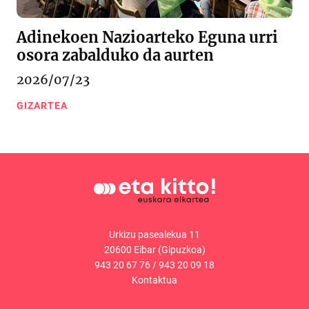
Adinekoen Nazioarteko Eguna urri
osora zabalduko da aurten
2026/07/23
GIZARTEA
Urkizu pasealekua 11
20600 Eibar (Gipuzkoa)
943 20 67 76
/
943 20 09 18
Kontaktua