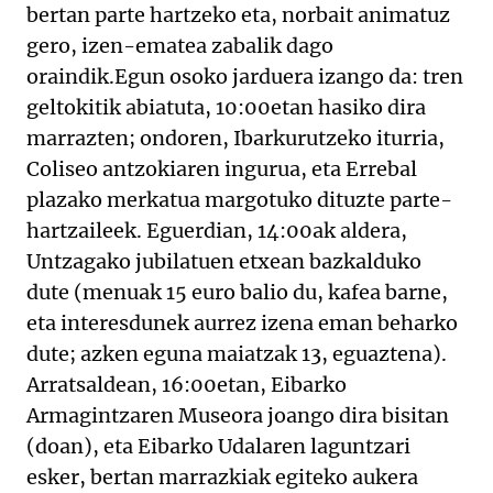
bertan parte hartzeko eta, norbait animatuz
gero, izen-ematea zabalik dago
oraindik.Egun osoko jarduera izango da: tren
geltokitik abiatuta, 10:00etan hasiko dira
marrazten; ondoren, Ibarkurutzeko iturria,
Coliseo antzokiaren ingurua, eta Errebal
plazako merkatua margotuko dituzte parte-
hartzaileek. Eguerdian, 14:00ak aldera,
Untzagako jubilatuen etxean bazkalduko
dute (menuak 15 euro balio du, kafea barne,
eta interesdunek aurrez izena eman beharko
dute; azken eguna maiatzak 13, eguaztena).
Arratsaldean, 16:00etan, Eibarko
Armagintzaren Museora joango dira bisitan
(doan), eta Eibarko Udalaren laguntzari
esker, bertan marrazkiak egiteko aukera