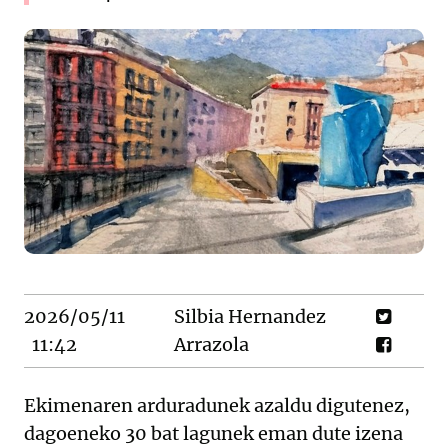
2026/05/11
Silbia Hernandez
11:42
Arrazola
Ekimenaren arduradunek azaldu digutenez,
dagoeneko 30 bat lagunek eman dute izena