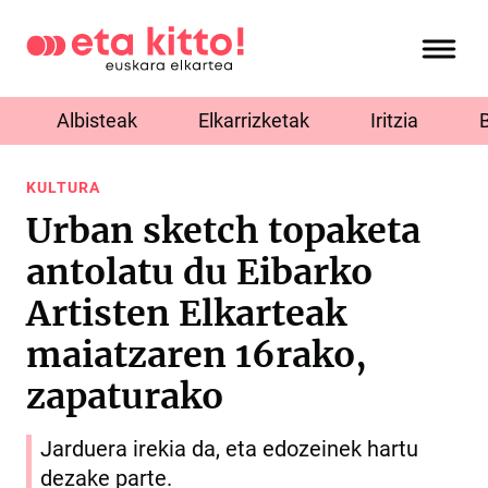
Albisteak
Elkarrizketak
Iritzia
KULTURA
Urban sketch topaketa
antolatu du Eibarko
Artisten Elkarteak
maiatzaren 16rako,
zapaturako
Jarduera irekia da, eta edozeinek hartu
dezake parte.