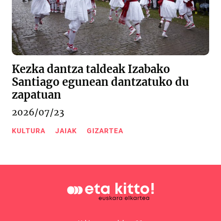
Kezka dantza taldeak Izabako
Santiago egunean dantzatuko du
zapatuan
2026/07/23
KULTURA
JAIAK
GIZARTEA