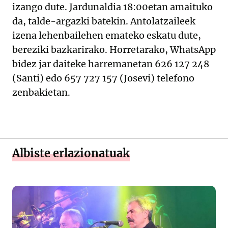
izango dute. Jardunaldia 18:00etan amaituko
da, talde-argazki batekin. Antolatzaileek
izena lehenbailehen emateko eskatu dute,
bereziki bazkarirako. Horretarako, WhatsApp
bidez jar daiteke harremanetan 626 127 248
(Santi) edo 657 727 157 (Josevi) telefono
zenbakietan.
Albiste erlazionatuak