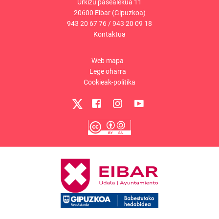
Urkizu pasealekua 11
20600 Eibar (Gipuzkoa)
943 20 67 76
/
943 20 09 18
Kontaktua
Web mapa
Lege oharra
Cookieak-politika