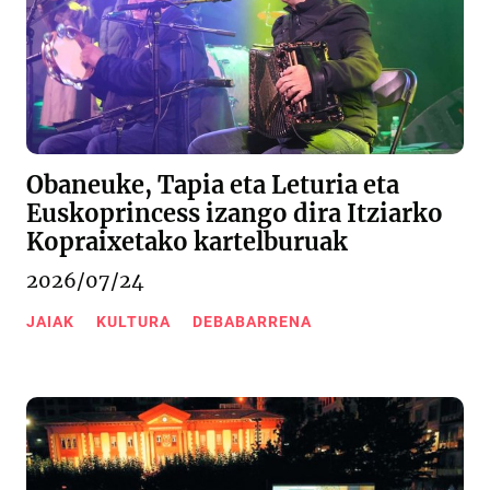
Obaneuke, Tapia eta Leturia eta
Euskoprincess izango dira Itziarko
Kopraixetako kartelburuak
2026/07/24
JAIAK
KULTURA
DEBABARRENA