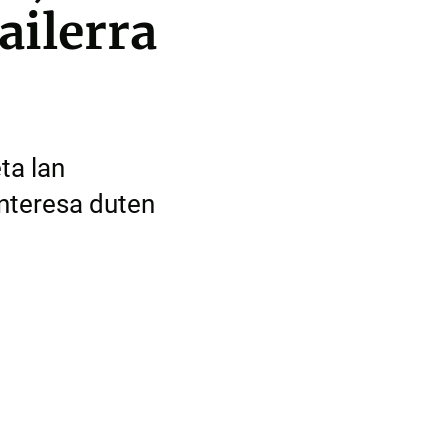
ilerra
ta lan
interesa duten