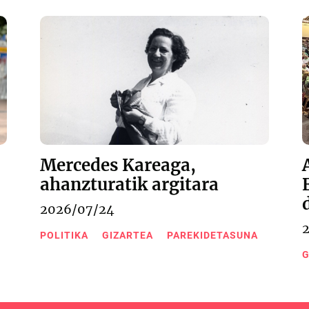
Mercedes Kareaga,
ahanzturatik argitara
2026/07/24
POLITIKA
GIZARTEA
PAREKIDETASUNA
G