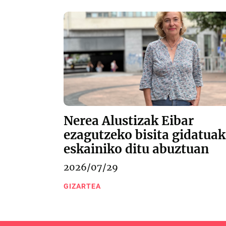
Nerea Alustizak Eibar
ezagutzeko bisita gidatuak
eskainiko ditu abuztuan
2026/07/29
GIZARTEA