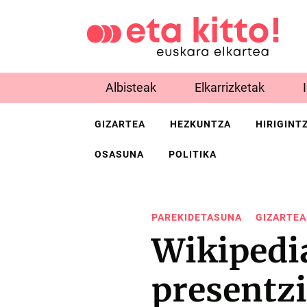
Albisteak
Elkarrizketak
GIZARTEA
HEZKUNTZA
HIRIGINT
OSASUNA
POLITIKA
PAREKIDETASUNA
GIZARTEA
Wikipedi
presentz