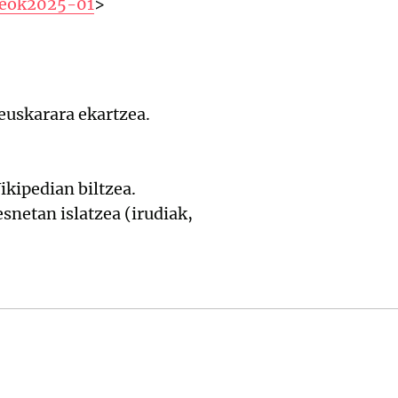
meok2025-01
>
uskarara ekartzea.
kipedian biltzea.
netan islatzea (irudiak,