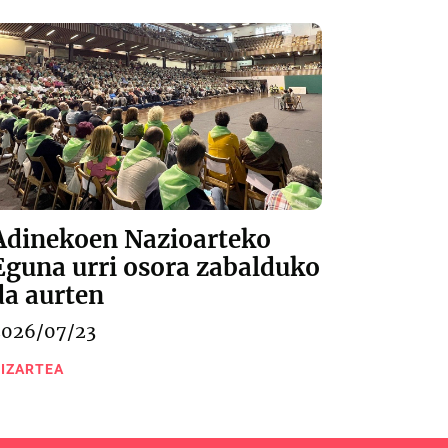
Adinekoen Nazioarteko
Eguna urri osora zabalduko
da aurten
2026/07/23
IZARTEA