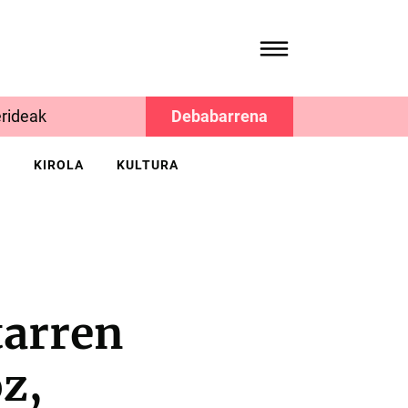
rideak
Debabarrena
K
KIROLA
KULTURA
tarren
z,