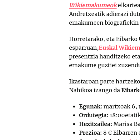
Wikiemakumeok
elkarte
Andretxeatik adierazi du
emakumeen biografiekin 
Horretarako, eta Eibarko
esparruan,
Euskal Wikie
presentzia handitzeko eta
emakume guztiei zuzend
Ikastaroan parte hartzeko
Nahikoa izango da
Eibark
Egunak:
martxoak 6, 1
Ordutegia:
18:00etatik
Hezitzailea:
Marisa Ba
Prezioa:
8 € Eibarren 