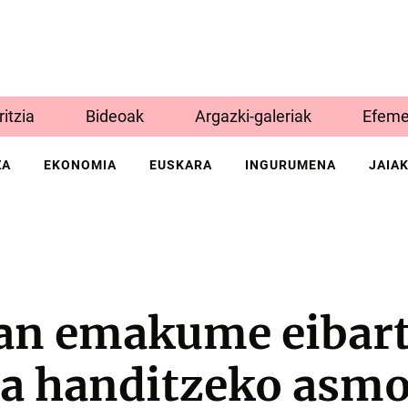
Iritzia
Bideoak
Argazki-galeriak
Efeme
ZA
EKONOMIA
EUSKARA
INGURUMENA
JAIA
an emakume eibar
ia handitzeko asmo