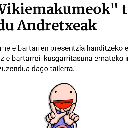
Wikiemakumeok" ta
 du Andretxeak
e eibartarren presentzia handitzeko e
z eibartarrei ikusgarritasuna emateko 
uzendua dago tailerra.