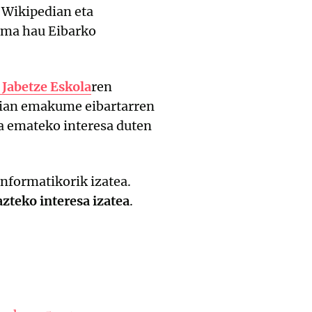
 Wikipedian eta
rma hau Eibarko
abetze Eskola
ren
dian emakume eibartarren
na emateko interesa duten
informatikorik izatea.
teko interesa izatea
.