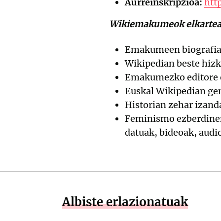
Aurreinskripzioa:
htt
Wikiemakumeok elkarte
Emakumeen biografia 
Wikipedian beste hiz
Emakumezko editore 
Euskal Wikipedian gen
Historian zehar izan
Feminismo ezberdinen 
datuak, bideoak, audio
Albiste erlazionatuak