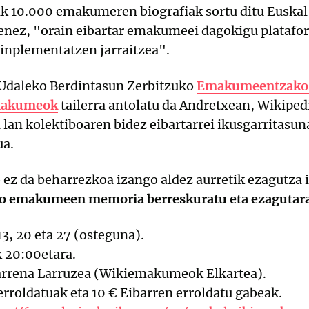
ak 10.000 emakumeren biografiak sortu ditu Euskal
tenez, "orain eibartar emakumeei dagokigu platafo
inplementatzen jarraitzea".
 Udaleko Berdintasun Zerbitzuko
Emakumeentzako J
makumeok
tailerra antolatu da Andretxean, Wikipe
 lan kolektiboaren bidez eibartarrei ikusgarritasu
ua.
 ez da beharrezkoa izango aldez aurretik ezagutza 
o emakumeen memoria berreskuratu eta ezagutaraz
3, 20 eta 27 (osteguna).
 20:00etara.
rrena Larruzea (Wikiemakumeok Elkartea).
erroldatuak eta 10 € Eibarren erroldatu gabeak.