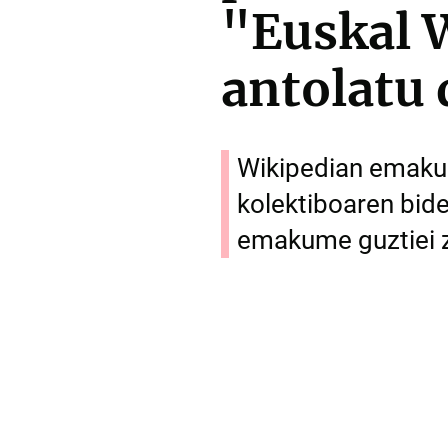
"Euskal 
antolatu
Wikipedian emakum
kolektiboaren bide
emakume guztiei z