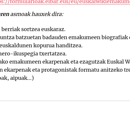
ps://formularioak.eibar.eus/eu/euskalwikiemaku
aren
asmoak hauxek dira:
berriak sortzea euskaraz.
kuntza batzuetan badauden emakumeen biografiak e
euskaldunen kopurua handitzea.
ero-ikuspegia txertatzea.
dako emakumeen ekarpenak eta ezagutzak Euskal Wi
ekarpenak eta protagonistak formatu anitzeko tres
ak, aipuak...)