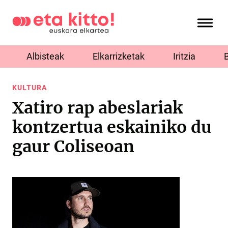
Albisteak
Elkarrizketak
Iritzia
KULTURA
Xatiro rap abeslariak
kontzertua eskainiko du
gaur Coliseoan