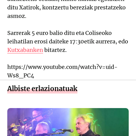
ditu Xatirok, kontzertu bereziak prestatzeko
asmoz.
Sarrerak 5 euro balio ditu eta Coliseoko
leihatilan erosi daiteke 17:30etik aurrera, edo
Kutxabanken
bitartez.
https://www.youtube.com/watch?v=uid-
Ws8_PC4
Albiste erlazionatuak