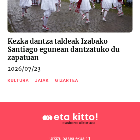
Kezka dantza taldeak Izabako
Santiago egunean dantzatuko du
zapatuan
2026/07/23
KULTURA
JAIAK
GIZARTEA
Urkizu pasealekua 11