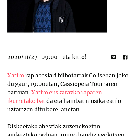
2020/11/27
09:00
eta kitto!
Xatiro
rap abeslari bilbotarrak Coliseoan joko
du gaur, 19:00etan, Cassiopeia Tourraren
barruan.
Xatiro euskarazko raparen
ikurretako bat
da eta hainbat musika estilo
uztartzen ditu bere lanetan.
Diskoetako abestiak zuzenekoetan
aurkezteko orduan, mimo handiz egokitzen