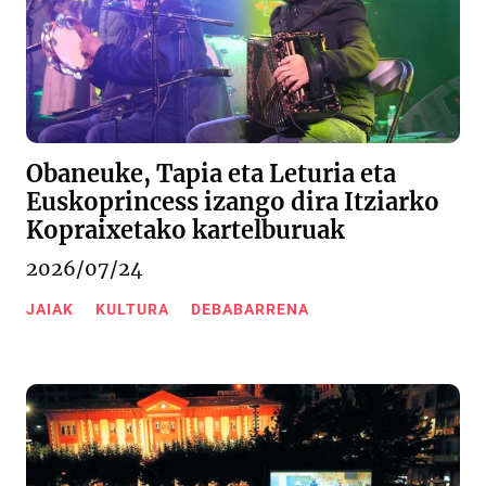
Obaneuke, Tapia eta Leturia eta
Euskoprincess izango dira Itziarko
Kopraixetako kartelburuak
2026/07/24
JAIAK
KULTURA
DEBABARRENA