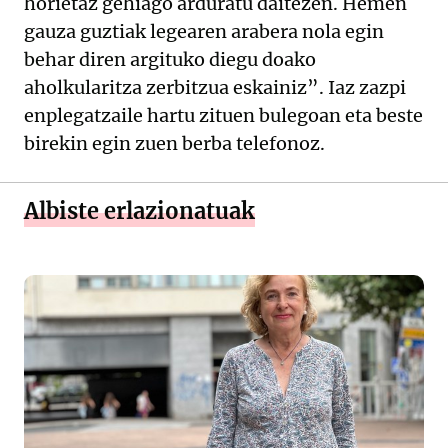
horietaz gehiago arduratu daitezen. Hemen
gauza guztiak legearen arabera nola egin
behar diren argituko diegu doako
aholkularitza zerbitzua eskainiz”. Iaz zazpi
enplegatzaile hartu zituen bulegoan eta beste
birekin egin zuen berba telefonoz.
Albiste erlazionatuak