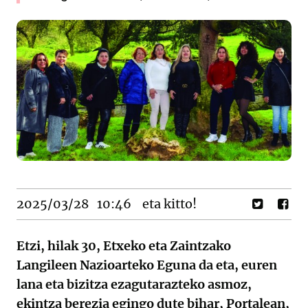
2025/03/28
10:46
eta kitto!
Etzi, hilak 30, Etxeko eta Zaintzako
Langileen Nazioarteko Eguna da eta, euren
lana eta bizitza ezagutarazteko asmoz,
ekintza berezia egingo dute bihar, Portalean,