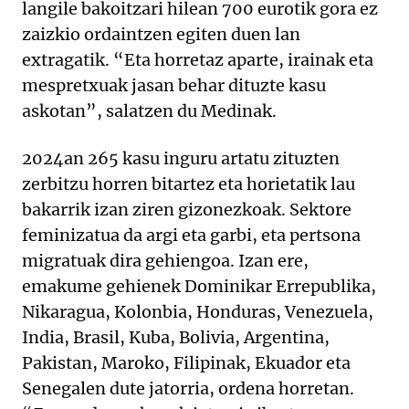
langile bakoitzari hilean 700 eurotik gora ez
zaizkio ordaintzen egiten duen lan
extragatik. “Eta horretaz aparte, irainak eta
mespretxuak jasan behar dituzte kasu
askotan”, salatzen du Medinak.
2024an 265 kasu inguru artatu zituzten
zerbitzu horren bitartez eta horietatik lau
bakarrik izan ziren gizonezkoak. Sektore
feminizatua da argi eta garbi, eta pertsona
migratuak dira gehiengoa. Izan ere,
emakume gehienek Dominikar Errepublika,
Nikaragua, Kolonbia, Honduras, Venezuela,
India, Brasil, Kuba, Bolivia, Argentina,
Pakistan, Maroko, Filipinak, Ekuador eta
Senegalen dute jatorria, ordena horretan.