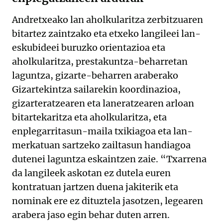
Andretxeako lan aholkularitza zerbitzuaren
bitartez zaintzako eta etxeko langileei lan-
eskubideei buruzko orientazioa eta
aholkularitza, prestakuntza-beharretan
laguntza, gizarte-beharren araberako
Gizartekintza sailarekin koordinazioa,
gizarteratzearen eta laneratzearen arloan
bitartekaritza eta aholkularitza, eta
enplegarritasun-maila txikiagoa eta lan-
merkatuan sartzeko zailtasun handiagoa
dutenei laguntza eskaintzen zaie. “Txarrena
da langileek askotan ez dutela euren
kontratuan jartzen duena jakiterik eta
nominak ere ez dituztela jasotzen, legearen
arabera jaso egin behar duten arren.