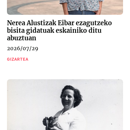
Nerea Alustizak Eibar ezagutzeko
bisita gidatuak eskainiko ditu
abuztuan
2026/07/29
GIZARTEA