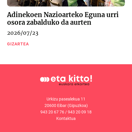
Adinekoen Nazioarteko Eguna urri
osora zabalduko da aurten
2026/07/23
GIZARTEA
Urkizu pasealekua 11
20600 Eibar (Gipuzkoa)
943 20 67 76
/
943 20 09 18
Kontaktua