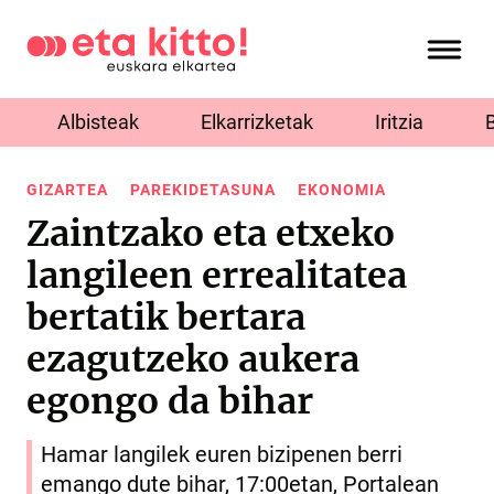
Albisteak
Elkarrizketak
Iritzia
GIZARTEA
PAREKIDETASUNA
EKONOMIA
Zaintzako eta etxeko
langileen errealitatea
bertatik bertara
ezagutzeko aukera
egongo da bihar
Hamar langilek euren bizipenen berri
emango dute bihar, 17:00etan, Portalean