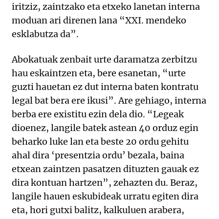
iritziz, zaintzako eta etxeko lanetan interna
moduan ari direnen lana “XXI. mendeko
esklabutza da”.
Abokatuak zenbait urte daramatza zerbitzu
hau eskaintzen eta, bere esanetan, “urte
guzti hauetan ez dut interna baten kontratu
legal bat bera ere ikusi”. Are gehiago, interna
berba ere existitu ezin dela dio. “Legeak
dioenez, langile batek astean 40 orduz egin
beharko luke lan eta beste 20 ordu gehitu
ahal dira ‘presentzia ordu’ bezala, baina
etxean zaintzen pasatzen dituzten gauak ez
dira kontuan hartzen”, zehazten du. Beraz,
langile hauen eskubideak urratu egiten dira
eta, hori gutxi balitz, kalkuluen arabera,