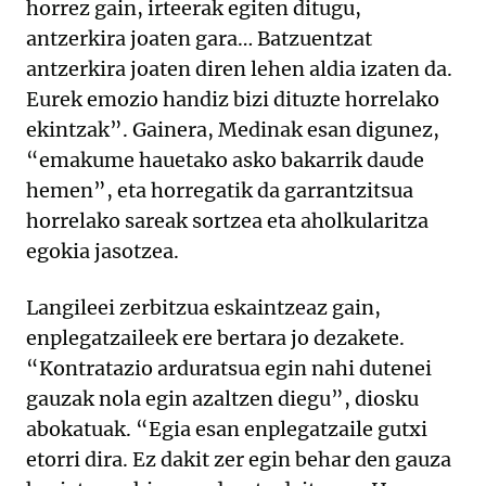
horrez gain, irteerak egiten ditugu,
antzerkira joaten gara… Batzuentzat
antzerkira joaten diren lehen aldia izaten da.
Eurek emozio handiz bizi dituzte horrelako
ekintzak”. Gainera, Medinak esan digunez,
“emakume hauetako asko bakarrik daude
hemen”, eta horregatik da garrantzitsua
horrelako sareak sortzea eta aholkularitza
egokia jasotzea.
Langileei zerbitzua eskaintzeaz gain,
enplegatzaileek ere bertara jo dezakete.
“Kontratazio arduratsua egin nahi dutenei
gauzak nola egin azaltzen diegu”, diosku
abokatuak. “Egia esan enplegatzaile gutxi
etorri dira. Ez dakit zer egin behar den gauza