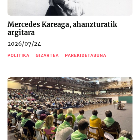
Mercedes Kareaga, ahanzturatik
argitara
2026/07/24
POLITIKA
GIZARTEA
PAREKIDETASUNA