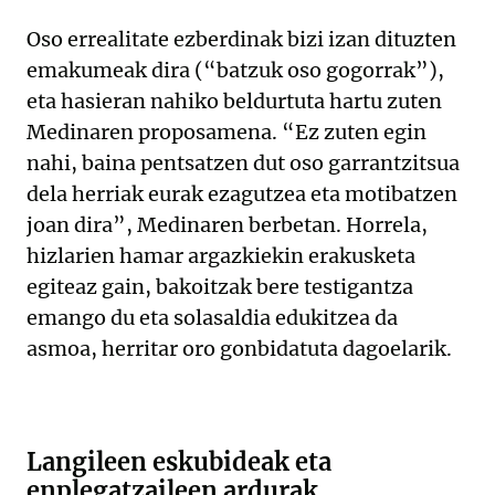
Oso errealitate ezberdinak bizi izan dituzten
emakumeak dira (“batzuk oso gogorrak”),
eta hasieran nahiko beldurtuta hartu zuten
Medinaren proposamena. “Ez zuten egin
nahi, baina pentsatzen dut oso garrantzitsua
dela herriak eurak ezagutzea eta motibatzen
joan dira”, Medinaren berbetan. Horrela,
hizlarien hamar argazkiekin erakusketa
egiteaz gain, bakoitzak bere testigantza
emango du eta solasaldia edukitzea da
asmoa, herritar oro gonbidatuta dagoelarik.
Langileen eskubideak eta
enplegatzaileen ardurak