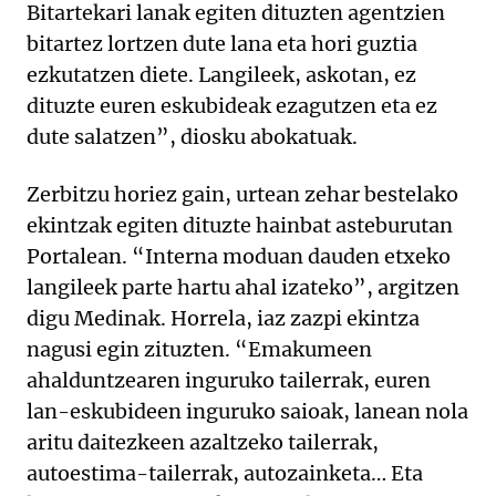
Bitartekari lanak egiten dituzten agentzien
bitartez lortzen dute lana eta hori guztia
ezkutatzen diete. Langileek, askotan, ez
dituzte euren eskubideak ezagutzen eta ez
dute salatzen”, diosku abokatuak.
Zerbitzu horiez gain, urtean zehar bestelako
ekintzak egiten dituzte hainbat asteburutan
Portalean. “Interna moduan dauden etxeko
langileek parte hartu ahal izateko”, argitzen
digu Medinak. Horrela, iaz zazpi ekintza
nagusi egin zituzten. “Emakumeen
ahalduntzearen inguruko tailerrak, euren
lan-eskubideen inguruko saioak, lanean nola
aritu daitezkeen azaltzeko tailerrak,
autoestima-tailerrak, autozainketa… Eta