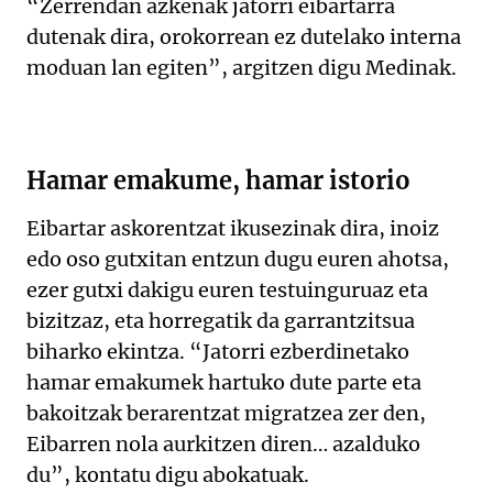
“Zerrendan azkenak jatorri eibartarra
dutenak dira, orokorrean ez dutelako interna
moduan lan egiten”, argitzen digu Medinak.
Hamar emakume, hamar istorio
Eibartar askorentzat ikusezinak dira, inoiz
edo oso gutxitan entzun dugu euren ahotsa,
ezer gutxi dakigu euren testuinguruaz eta
bizitzaz, eta horregatik da garrantzitsua
biharko ekintza. “Jatorri ezberdinetako
hamar emakumek hartuko dute parte eta
bakoitzak berarentzat migratzea zer den,
Eibarren nola aurkitzen diren… azalduko
du”, kontatu digu abokatuak.