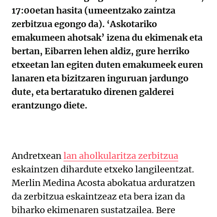
17:00etan hasita (umeentzako zaintza
zerbitzua egongo da). ‘Askotariko
emakumeen ahotsak’ izena du ekimenak eta
bertan, Eibarren lehen aldiz, gure herriko
etxeetan lan egiten duten emakumeek euren
lanaren eta bizitzaren inguruan jardungo
dute, eta bertaratuko direnen galderei
erantzungo diete.
Andretxean
lan aholkularitza zerbitzua
eskaintzen dihardute etxeko langileentzat.
Merlin Medina Acosta abokatua arduratzen
da zerbitzua eskaintzeaz eta bera izan da
biharko ekimenaren sustatzailea. Bere