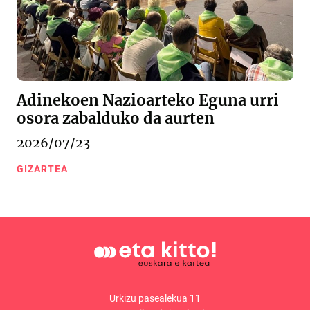
Adinekoen Nazioarteko Eguna urri
osora zabalduko da aurten
2026/07/23
GIZARTEA
Urkizu pasealekua 11