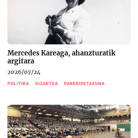
Mercedes Kareaga, ahanzturatik
argitara
2026/07/24
POLITIKA
GIZARTEA
PAREKIDETASUNA