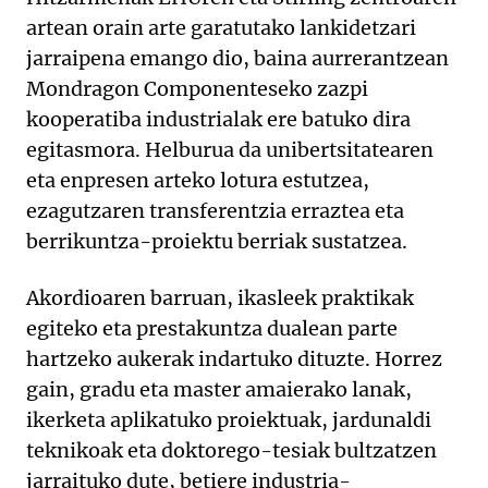
artean orain arte garatutako lankidetzari
jarraipena emango dio, baina aurrerantzean
Mondragon Componenteseko zazpi
kooperatiba industrialak ere batuko dira
egitasmora. Helburua da unibertsitatearen
eta enpresen arteko lotura estutzea,
ezagutzaren transferentzia erraztea eta
berrikuntza-proiektu berriak sustatzea.
Akordioaren barruan, ikasleek praktikak
egiteko eta prestakuntza dualean parte
hartzeko aukerak indartuko dituzte. Horrez
gain, gradu eta master amaierako lanak,
ikerketa aplikatuko proiektuak, jardunaldi
teknikoak eta doktorego-tesiak bultzatzen
jarraituko dute, betiere industria-