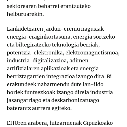
sektorearen beharrei erantzuteko
helburuarekin.
Lankidetzaren jardun-eremu nagusiak
energia-eraginkortasuna, energia sortzeko
eta biltegiratzeko teknologia berriak,
potentzia-elektronika, elektromagnetismoa,
industria-digitalizazioa, adimen
artifizialaren aplikazioak eta energia
berriztagarrien integrazioa izango dira. Bi
erakundeek nabarmendu dute lan-ildo
horiek funtsezkoak izango direla industria
jasangarriago eta deskarbonizatuago
baterantz aurrera egiteko.
EHUren arabera, hitzarmenak Gipuzkoako