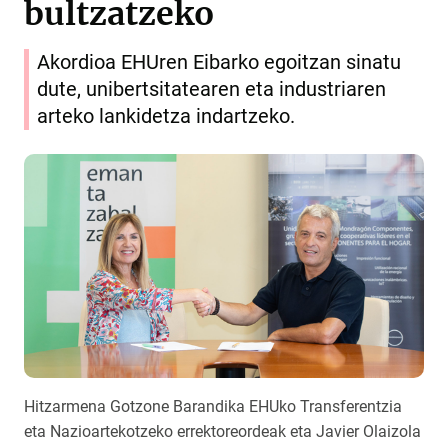
bultzatzeko
Akordioa EHUren Eibarko egoitzan sinatu
dute, unibertsitatearen eta industriaren
arteko lankidetza indartzeko.
Hitzarmena Gotzone Barandika EHUko Transferentzia
eta Nazioartekotzeko errektoreordeak eta Javier Olaizola