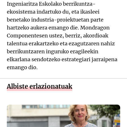
Ingeniaritza Eskolako berrikuntza-
ekosistema indartuko du, eta ikasleei
benetako industria-proiektuetan parte
hartzeko aukera emango die. Mondragon
Componentesen ustez, berriz, akordioak
talentua erakartzeko eta ezagutzaren nahiz
berrikuntzaren inguruko eragileekin
elkarlana sendotzeko estrategiari jarraipena
emango dio.
Albiste erlazionatuak