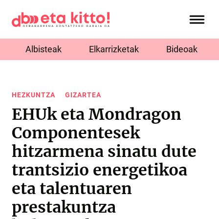
Albisteak
Elkarrizketak
Bideoak
HEZKUNTZA
GIZARTEA
EHUk eta Mondragon
Componentesek
hitzarmena sinatu dute
trantsizio energetikoa
eta talentuaren
prestakuntza