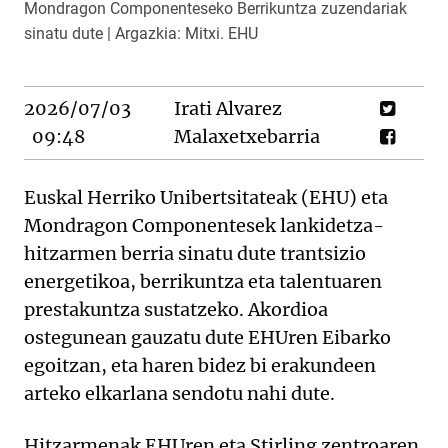
Mondragon Componenteseko Berrikuntza zuzendariak
sinatu dute | Argazkia: Mitxi. EHU
2026/07/03
Irati Alvarez
09:48
Malaxetxebarria
Euskal Herriko Unibertsitateak (EHU) eta
Mondragon Componentesek lankidetza-
hitzarmen berria sinatu dute trantsizio
energetikoa, berrikuntza eta talentuaren
prestakuntza sustatzeko. Akordioa
ostegunean gauzatu dute EHUren Eibarko
egoitzan, eta haren bidez bi erakundeen
arteko elkarlana sendotu nahi dute.
Hitzarmenak EHUren eta Stirling zentroaren