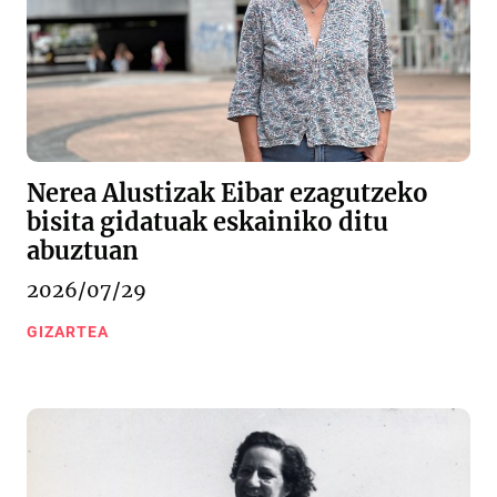
Nerea Alustizak Eibar ezagutzeko
bisita gidatuak eskainiko ditu
abuztuan
2026/07/29
GIZARTEA