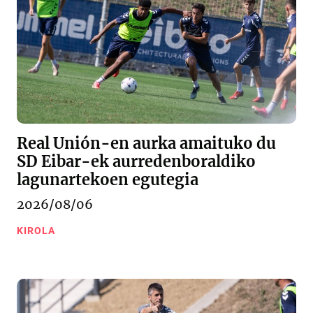
Real Unión-en aurka amaituko du
SD Eibar-ek aurredenboraldiko
lagunartekoen egutegia
2026/08/06
KIROLA