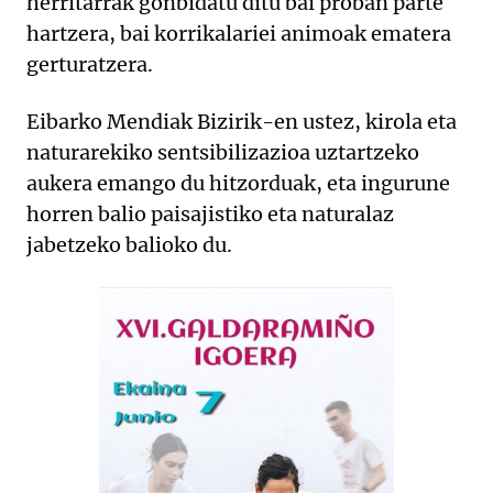
herritarrak gonbidatu ditu bai proban parte
hartzera, bai korrikalariei animoak ematera
gerturatzera.
Eibarko Mendiak Bizirik-en ustez, kirola eta
naturarekiko sentsibilizazioa uztartzeko
aukera emango du hitzorduak, eta ingurune
horren balio paisajistiko eta naturalaz
jabetzeko balioko du.