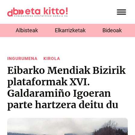
Albisteak
Elkarrizketak
Bideoak
INGURUMENA
KIROLA
Eibarko Mendiak Bizirik
plataformak XVI.
Galdaramiño Igoeran
parte hartzera deitu du