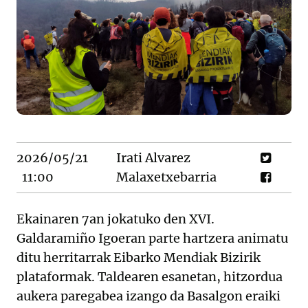
2026/05/21
Irati Alvarez
11:00
Malaxetxebarria
Ekainaren 7an jokatuko den XVI.
Galdaramiño Igoeran parte hartzera animatu
ditu herritarrak Eibarko Mendiak Bizirik
plataformak. Taldearen esanetan, hitzordua
aukera paregabea izango da Basalgon eraiki