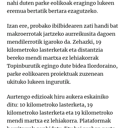
nahi duten parke eolikoak eragingo lukeen
eremua bertatik bertara ezagutzeko.
Izan ere, probako ibilbidearen zati handi bat
makroerrotak jartzeko aurreikusita dagoen
mendilerrotik igaroko da. Zehazki, 19
kilometroko lasterketak eta distantzia
bereko mendi martxa ez lehiakorrak
Topinburutik egingo dute bidea Ilordoraino,
parke eolikoaren proiektuak zuzenean
ukituko lukeen ingurutik.
Aurtengo edizioak hiru aukera eskainiko
ditu: 10 kilometroko lasterketa, 19
kilometroko lasterketa eta 19 kilometroko
mendi martxa ez lehiakorra. Plataformak