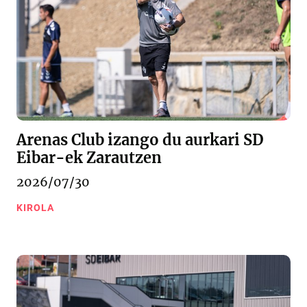
Arenas Club izango du aurkari SD
Eibar-ek Zarautzen
2026/07/30
KIROLA