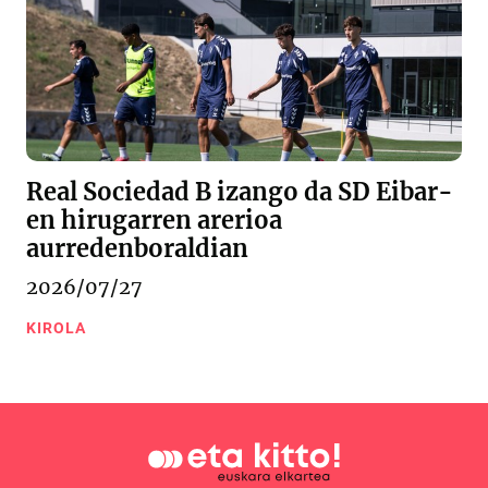
Real Sociedad B izango da SD Eibar-
en hirugarren arerioa
aurredenboraldian
2026/07/27
KIROLA