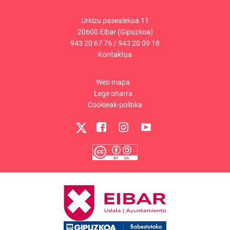
Urkizu pasealekua 11
20600 Eibar (Gipuzkoa)
943 20 67 76
/
943 20 09 18
Kontaktua
Web mapa
Lege oharra
Cookieak-politika