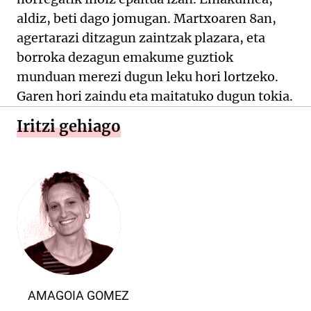
aldiz, beti dago jomugan. Martxoaren 8an,
agertarazi ditzagun zaintzak plazara, eta
borroka dezagun emakume guztiok
munduan merezi dugun leku hori lortzeko.
Garen hori zaindu eta maitatuko dugun tokia.
Iritzi gehiago
AMAGOIA GOMEZ