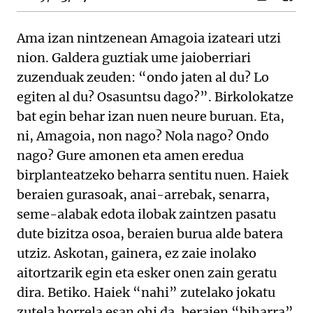
Ama izan nintzenean Amagoia izateari utzi
nion. Galdera guztiak ume jaioberriari
zuzenduak zeuden: “ondo jaten al du? Lo
egiten al du? Osasuntsu dago?”. Birkolokatze
bat egin behar izan nuen neure buruan. Eta,
ni, Amagoia, non nago? Nola nago? Ondo
nago? Gure amonen eta amen eredua
birplanteatzeko beharra sentitu nuen. Haiek
beraien gurasoak, anai-arrebak, senarra,
seme-alabak edota ilobak zaintzen pasatu
dute bizitza osoa, beraien burua alde batera
utziz. Askotan, gainera, ez zaie inolako
aitortzarik egin eta esker onen zain geratu
dira. Betiko. Haiek “nahi” zutelako jokatu
zutela horrela esan ohi da, beraien “biharra”