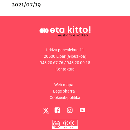
2021/07/19
Urkizu pasealekua 11
20600 Eibar (Gipuzkoa)
943 20 67 76
/
943 20 09 18
Kontaktua
Web mapa
Lege oharra
Cookieak-politika