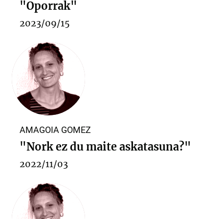
"Oporrak"
2023/09/15
AMAGOIA GOMEZ
"Nork ez du maite askatasuna?"
2022/11/03