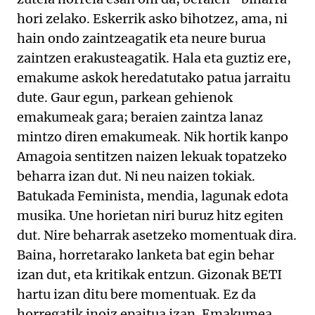
hori zelako. Eskerrik asko bihotzez, ama, ni
hain ondo zaintzeagatik eta neure burua
zaintzen erakusteagatik. Hala eta guztiz ere,
emakume askok heredatutako patua jarraitu
dute. Gaur egun, parkean gehienok
emakumeak gara; beraien zaintza lanaz
mintzo diren emakumeak. Nik hortik kanpo
Amagoia sentitzen naizen lekuak topatzeko
beharra izan dut. Ni neu naizen tokiak.
Batukada Feminista, mendia, lagunak edota
musika. Une horietan niri buruz hitz egiten
dut. Nire beharrak asetzeko momentuak dira.
Baina, horretarako lanketa bat egin behar
izan dut, eta kritikak entzun. Gizonak BETI
hartu izan ditu bere momentuak. Ez da
horregatik inoiz epaitua izan. Emakumea,