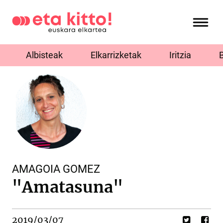
Albisteak
Elkarrizketak
Iritzia
AMAGOIA GOMEZ
"Amatasuna"
2019/03/07