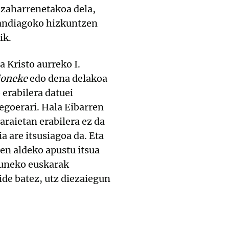
zaharrenetakoa dela,
 handiagoko hizkuntzen
ik.
 Kristo aurreko I.
ioneke
edo dena delakoa
erabilera datuei
egoerari. Hala Eibarren
araietan erabilera ez da
a are itsusiagoa da. Eta
ren aldeko apustu itsua
zuneko euskarak
ide batez, utz diezaiegun