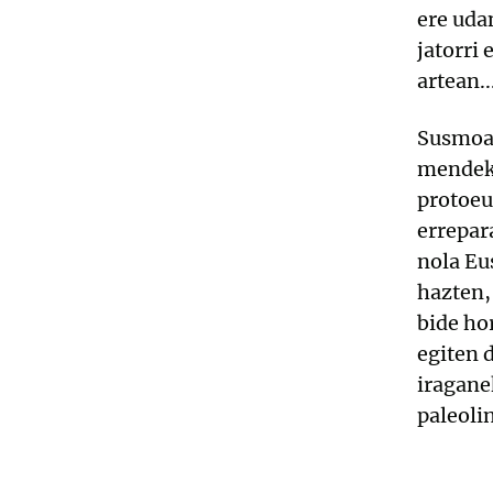
ere uda
jatorri
artean..
Susmoa 
mendek
protoeu
errepar
nola Eu
hazten,
bide ho
egiten 
iragane
paleoli