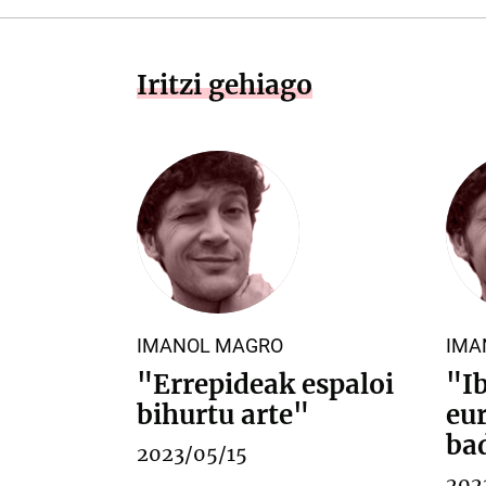
Iritzi gehiago
IMANOL MAGRO
IMA
"Errepideak espaloi
"I
bihurtu arte"
eu
bad
2023/05/15
202