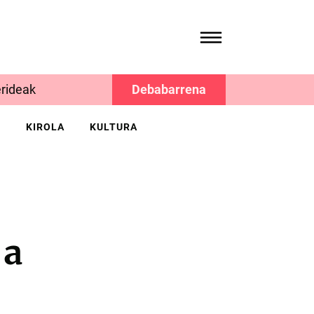
rideak
Debabarrena
K
KIROLA
KULTURA
-a