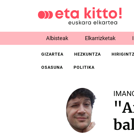
Albisteak
Elkarrizketak
GIZARTEA
HEZKUNTZA
HIRIGINT
OSASUNA
POLITIKA
IMAN
"A
ba