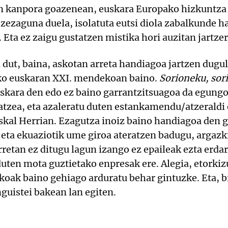
n kanpora goazenean, euskara Europako hizkuntza 
 ezezaguna duela, isolatuta eutsi diola zabalkunde
. Eta ez zaigu gustatzen mistika hori auzitan jartzer
dut, baina, askotan arreta handiagoa jartzen dugula
o euskaran XXI. mendekoan baino.
Sorioneku,
sor
skara den edo ez baino garrantzitsuagoa da egungo 
atzea, eta azaleratu duten estankamendu/atzeraldi 
skal Herrian. Ezagutza inoiz baino handiagoa den g
 eta ekuaziotik ume giroa ateratzen badugu, argazki
rretan ez ditugu lagun izango ez epaileak ezta erda
duten mota guztietako enpresak ere. Alegia, etorki
koak baino gehiago arduratu behar gintuzke. Eta, b
nguistei bakean lan egiten.