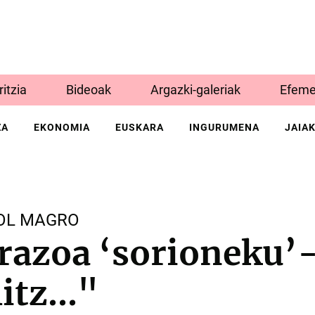
Iritzia
Bideoak
Argazki-galeriak
Efeme
ZA
EKONOMIA
EUSKARA
INGURUMENA
JAIA
OL MAGRO
razoa ‘sorioneku’
litz…"