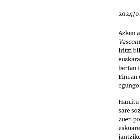
2024/0
Azken a
Vasco
iritzi 
euskara
bertan 
Finean 
egungo 
Harritu
sare so
zuen po
eskuare
jantzik