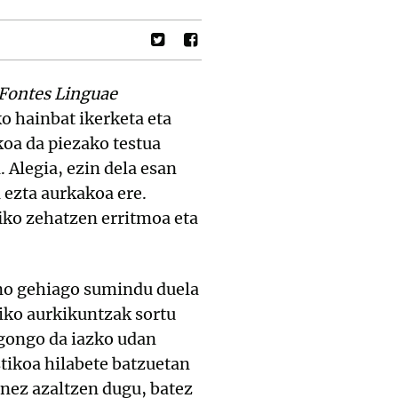
Fontes Linguae
o hainbat ikerketa eta
zkoa da piezako testua
 Alegia, ezin dela esan
 ezta aurkakoa ere.
fiko zehatzen erritmoa eta
ino gehiago sumindu duela
niko aurkikuntzak sortu
egongo da iazko udan
stikoa hilabete batzuetan
unez azaltzen dugu, batez