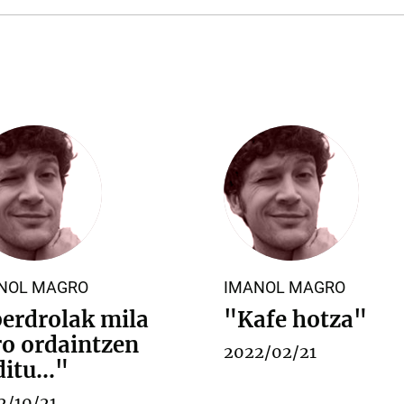
NOL MAGRO
IMANOL MAGRO
berdrolak mila
"Kafe hotza"
ro ordaintzen
2022/02/21
itu..."
2/10/21