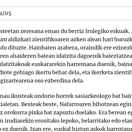
2/05
steetan zeresana eman du berriz Irulegiko eskuak.
num
aldizkari zientifikoaren azken alean hari buruzk
bildu dituzte. Hainbaten arabera, oraindik ere ezine
ren ahaideren batean idatzita dagoenik baieztatzea.
idatzitakoak euskararekin harremana duenik, baina
diote gehiago ikertu behar dela, eta ikerketa zienti
gizartearena oso ezberdina dela.
 nau ikusteak ondorio horrek sasiarkeologo bat ba
zialetan. Besteak beste, Nafarroaren bihotzean egi
z orokorra pixka bat zapuztu duelako. Era berean 
n irudiarekin erositako lepoko, belarritako edo ela
o ez duenik. Izan ere, euskal hiztun askok harrotas