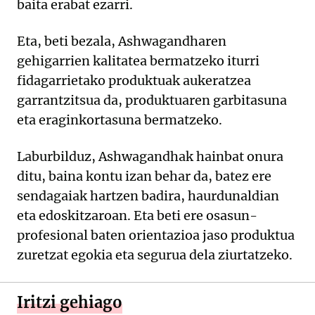
baita erabat ezarri.
Eta, beti bezala, Ashwagandharen
gehigarrien kalitatea bermatzeko iturri
fidagarrietako produktuak aukeratzea
garrantzitsua da, produktuaren garbitasuna
eta eraginkortasuna bermatzeko.
Laburbilduz, Ashwagandhak hainbat onura
ditu, baina kontu izan behar da, batez ere
sendagaiak hartzen badira, haurdunaldian
eta edoskitzaroan. Eta beti ere osasun-
profesional baten orientazioa jaso produktua
zuretzat egokia eta segurua dela ziurtatzeko.
Iritzi gehiago