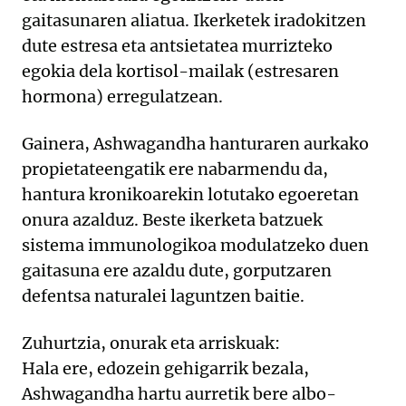
gaitasunaren aliatua. Ikerketek iradokitzen
dute estresa eta antsietatea murrizteko
egokia dela kortisol-mailak (estresaren
hormona) erregulatzean.
Gainera, Ashwagandha hanturaren aurkako
propietateengatik ere nabarmendu da,
hantura kronikoarekin lotutako egoeretan
onura azalduz. Beste ikerketa batzuek
sistema immunologikoa modulatzeko duen
gaitasuna ere azaldu dute, gorputzaren
defentsa naturalei laguntzen baitie.
Zuhurtzia, onurak eta arriskuak:
Hala ere, edozein gehigarrik bezala,
Ashwagandha hartu aurretik bere albo-