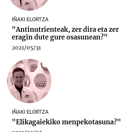
IÑAKI ELORTZA
"Antinutrienteak, zer dira eta zer
eragin dute gure osasunean?"
2021/05/31
IÑAKI ELORTZA
"Elikagaiekiko menpekotasuna?"