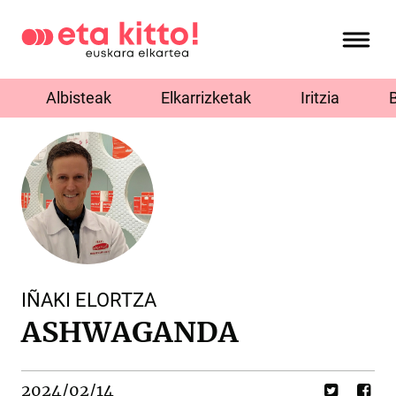
Albisteak
Elkarrizketak
Iritzia
IÑAKI ELORTZA
ASHWAGANDA
2024/02/14