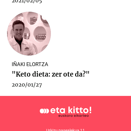
2021/02/05
IÑAKI ELORTZA
"Keto dieta: zer ote da?"
2020/01/27
Urkizu pasealekua 11