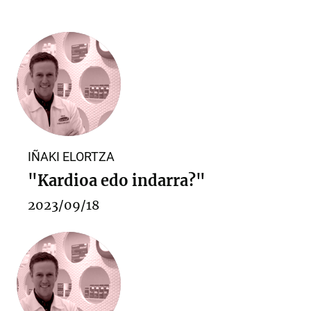
IÑAKI ELORTZA
"Kardioa edo indarra?"
2023/09/18