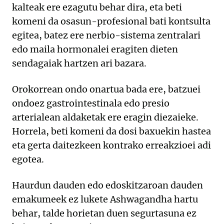
kalteak ere ezagutu behar dira, eta beti
komeni da osasun-profesional bati kontsulta
egitea, batez ere nerbio-sistema zentralari
edo maila hormonalei eragiten dieten
sendagaiak hartzen ari bazara.
Orokorrean ondo onartua bada ere, batzuei
ondoez gastrointestinala edo presio
arterialean aldaketak ere eragin diezaieke.
Horrela, beti komeni da dosi baxuekin hastea
eta gerta daitezkeen kontrako erreakzioei adi
egotea.
Haurdun dauden edo edoskitzaroan dauden
emakumeek ez lukete Ashwagandha hartu
behar, talde horietan duen segurtasuna ez