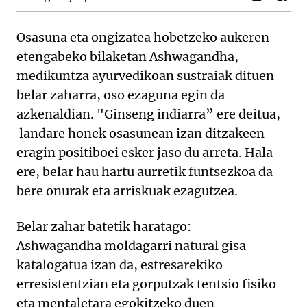
Osasuna eta ongizatea hobetzeko aukeren
etengabeko bilaketan Ashwagandha,
medikuntza ayurvedikoan sustraiak dituen
belar zaharra, oso ezaguna egin da
azkenaldian. "Ginseng indiarra” ere deitua,
landare honek osasunean izan ditzakeen
eragin positiboei esker jaso du arreta. Hala
ere, belar hau hartu aurretik funtsezkoa da
bere onurak eta arriskuak ezagutzea.
Belar zahar batetik haratago:
Ashwagandha moldagarri natural gisa
katalogatua izan da, estresarekiko
erresistentzian eta gorputzak tentsio fisiko
eta mentaletara egokitzeko duen