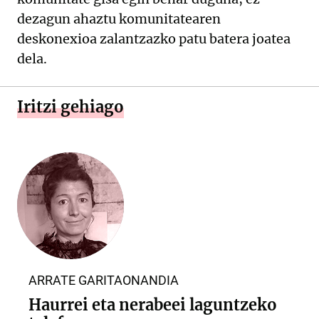
dezagun ahaztu komunitatearen
deskonexioa zalantzazko patu batera joatea
dela.
Iritzi gehiago
ARRATE GARITAONANDIA
Haurrei eta nerabeei laguntzeko