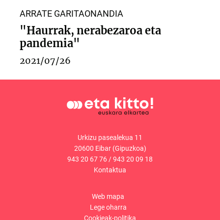
ARRATE GARITAONANDIA
"Haurrak, nerabezaroa eta
pandemia"
2021/07/26
Urkizu pasealekua 11
20600 Eibar (Gipuzkoa)
943 20 67 76
/
943 20 09 18
Kontaktua
Web mapa
Lege oharra
Cookieak-politika