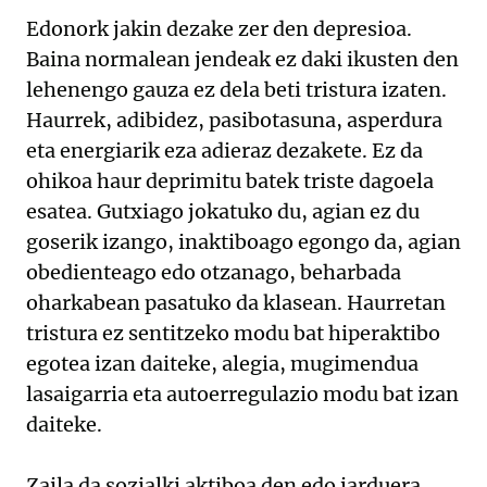
Edonork jakin dezake zer den depresioa.
Baina normalean jendeak ez daki ikusten den
lehenengo gauza ez dela beti tristura izaten.
Haurrek, adibidez, pasibotasuna, asperdura
eta energiarik eza adieraz dezakete. Ez da
ohikoa haur deprimitu batek triste dagoela
esatea. Gutxiago jokatuko du, agian ez du
goserik izango, inaktiboago egongo da, agian
obedienteago edo otzanago, beharbada
oharkabean pasatuko da klasean. Haurretan
tristura ez sentitzeko modu bat hiperaktibo
egotea izan daiteke, alegia, mugimendua
lasaigarria eta autoerregulazio modu bat izan
daiteke.
Zaila da sozialki aktiboa den edo jarduera