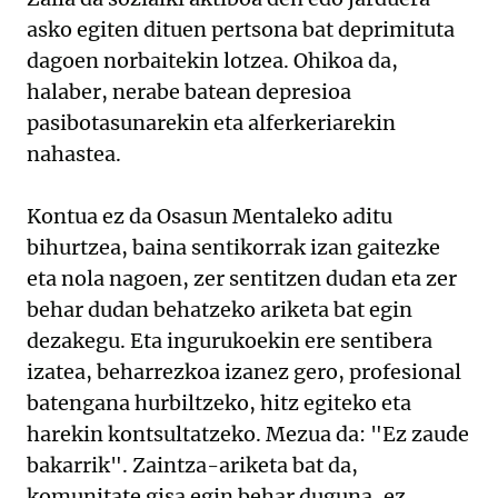
asko egiten dituen pertsona bat deprimituta
dagoen norbaitekin lotzea. Ohikoa da,
halaber, nerabe batean depresioa
pasibotasunarekin eta alferkeriarekin
nahastea.
Kontua ez da Osasun Mentaleko aditu
bihurtzea, baina sentikorrak izan gaitezke
eta nola nagoen, zer sentitzen dudan eta zer
behar dudan behatzeko ariketa bat egin
dezakegu. Eta ingurukoekin ere sentibera
izatea, beharrezkoa izanez gero, profesional
batengana hurbiltzeko, hitz egiteko eta
harekin kontsultatzeko. Mezua da: "Ez zaude
bakarrik". Zaintza-ariketa bat da,
komunitate gisa egin behar duguna, ez