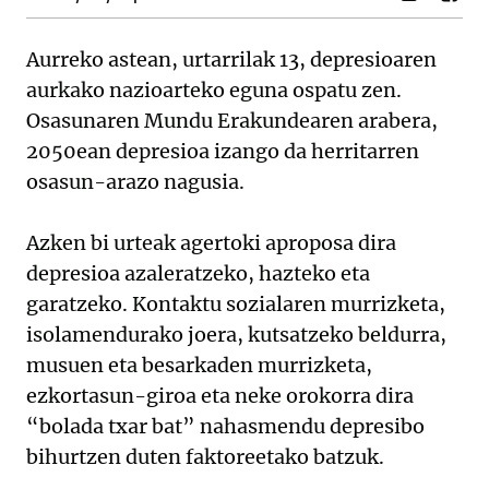
Aurreko astean, urtarrilak 13, depresioaren
aurkako nazioarteko eguna ospatu zen.
Osasunaren Mundu Erakundearen arabera,
2050ean depresioa izango da herritarren
osasun-arazo nagusia.
Azken bi urteak agertoki aproposa dira
depresioa azaleratzeko, hazteko eta
garatzeko. Kontaktu sozialaren murrizketa,
isolamendurako joera, kutsatzeko beldurra,
musuen eta besarkaden murrizketa,
ezkortasun-giroa eta neke orokorra dira
“bolada txar bat” nahasmendu depresibo
bihurtzen duten faktoreetako batzuk.