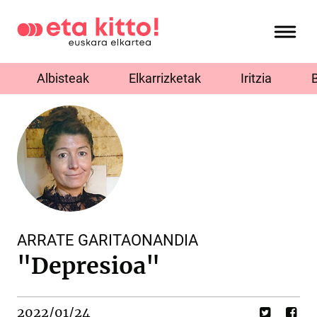
Albisteak
Elkarrizketak
Iritzia
ARRATE GARITAONANDIA
"Depresioa"
2022/01/24