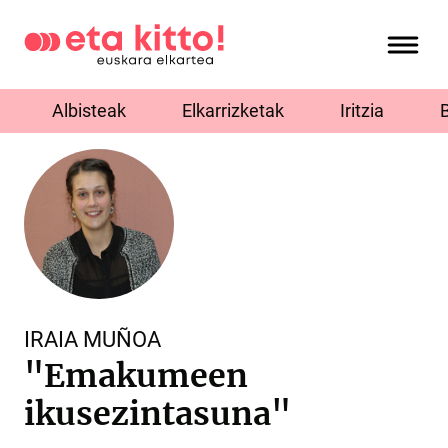
Albisteak
Elkarrizketak
Iritzia
IRAIA MUÑOA
"Emakumeen
ikusezintasuna"