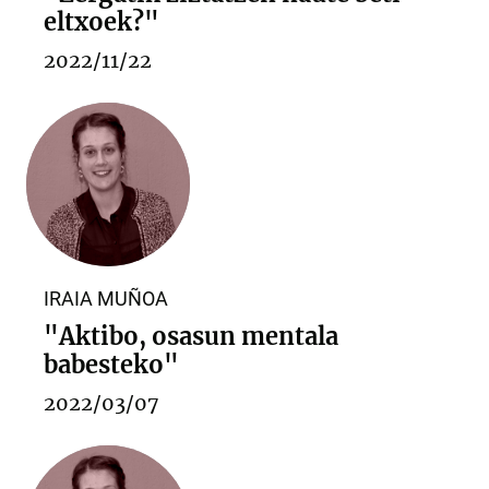
eltxoek?"
2022/11/22
IRAIA MUÑOA
"Aktibo, osasun mentala
babesteko"
2022/03/07