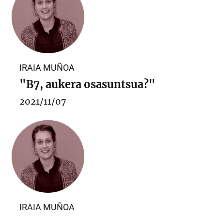
IRAIA MUÑOA
"B7, aukera osasuntsua?"
2021/11/07
IRAIA MUÑOA