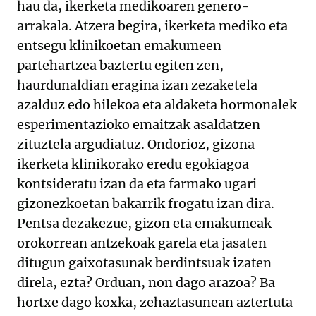
hau da, ikerketa medikoaren genero-
arrakala. Atzera begira, ikerketa mediko eta
entsegu klinikoetan emakumeen
partehartzea baztertu egiten zen,
haurdunaldian eragina izan zezaketela
azalduz edo hilekoa eta aldaketa hormonalek
esperimentazioko emaitzak asaldatzen
zituztela argudiatuz. Ondorioz, gizona
ikerketa klinikorako eredu egokiagoa
kontsideratu izan da eta farmako ugari
gizonezkoetan bakarrik frogatu izan dira.
Pentsa dezakezue, gizon eta emakumeak
orokorrean antzekoak garela eta jasaten
ditugun gaixotasunak berdintsuak izaten
direla, ezta? Orduan, non dago arazoa? Ba
hortxe dago koxka, zehaztasunean aztertuta