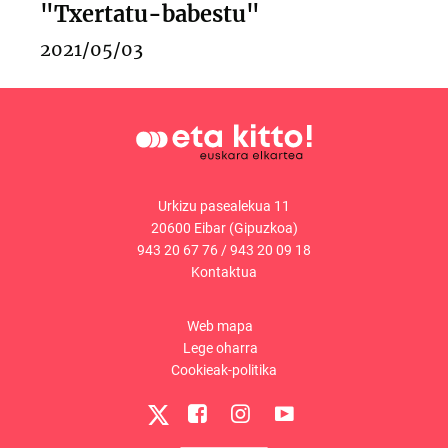
"Txertatu-babestu"
2021/05/03
Urkizu pasealekua 11
20600 Eibar (Gipuzkoa)
943 20 67 76
/
943 20 09 18
Kontaktua
Web mapa
Lege oharra
Cookieak-politika