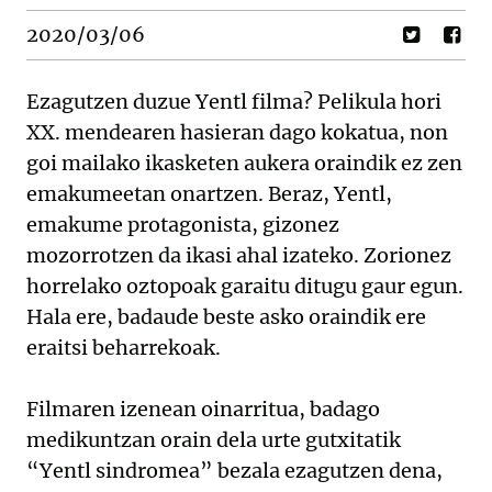
2020/03/06
Ezagutzen duzue Yentl filma? Pelikula hori
XX. mendearen hasieran dago kokatua, non
goi mailako ikasketen aukera oraindik ez zen
emakumeetan onartzen. Beraz, Yentl,
emakume protagonista, gizonez
mozorrotzen da ikasi ahal izateko. Zorionez
horrelako oztopoak garaitu ditugu gaur egun.
Hala ere, badaude beste asko oraindik ere
eraitsi beharrekoak.
Filmaren izenean oinarritua, badago
medikuntzan orain dela urte gutxitatik
“Yentl sindromea” bezala ezagutzen dena,