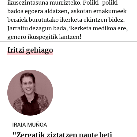
ikusezintasuna murrizteko. Poliki-poliki
badoa egoera aldatzen, askotan emakumeek
beraiek burututako ikerketa ekintzen bidez.
Jarraitu dezagun bada, ikerketa medikoa ere,
genero ikuspegitik lantzen!
Iritzi gehiago
IRAIA MUÑOA
"Zergatik ziztatzen naute beti