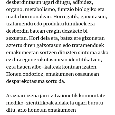
desberdintasun ugari ditugu, adibidez,
organo, metabolismo, funtzio biologiko eta
maila hormonalean. Horregatik, gaixotasun,
tratamendu edo produktu kimikoek era
desberdin batean eragin dezakete bi
sexuetan. Hori dela eta, batez ere gizonetan
aztertu diren gaixotasun edo tratamenduek
emakumeetan sortzen dituzten sintoma asko
ez dira egunerokotasunean identifikatzen,
ezta hauen albo-kalteak kontuan izaten.
Honen ondorioz, emakumeen osasunean
desparekotasuna sortu da.
Arazoari izena jarri zitzaionetik komunitate
mediko-zientifikoak aldaketa ugari burutu
ditu, arlo honetan emakumeen