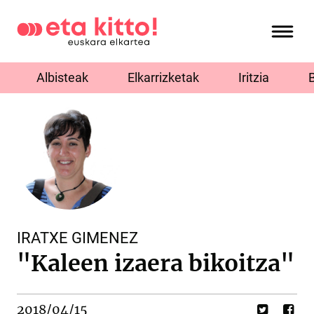
Albisteak
Elkarrizketak
Iritzia
IRATXE GIMENEZ
"Kaleen izaera bikoitza"
2018/04/15