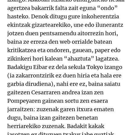
agertzea bakarrik falta zait eguna “ondo”
hasteko. Denok ditugu gure inkoherentzia
ekintzak gizartearekiko, une edo ilunerantz
jotzen duen pentsamendu aitorrezin hori,
baina ze erreza den web orrialde batean
kritikatzea eta ondoren, gauean, paper edo
zikinkeri hori kalean “ahaztuta” lagatzea.
Badakigu Eibar ez dela sekula Tokyo izango
(ia zakarrontzirik ez duen hiria eta hala ere
garbia dirudiena), nahi ere ez, baina saiatu
gaitezen Cesarraren andrea izan zen
Pompeyaren gainean sortu zen esaera
jarraitzen: zuzenak garen itxura ematen
dugu, baina izan gaitezen benetan
herriarekiko zuzenak. Badakit kakak
jasotzen ez dituzuen txakur jabe guztiak