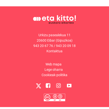
Urkizu pasealekua 11
20600 Eibar (Gipuzkoa)
943 20 67 76
/
943 20 09 18
Kontaktua
Web mapa
Lege oharra
Cookieak-politika