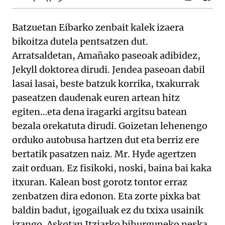
Batzuetan Eibarko zenbait kalek izaera
bikoitza dutela pentsatzen dut.
Arratsaldetan, Amañako paseoak adibidez,
Jekyll doktorea dirudi. Jendea paseoan dabil
lasai lasai, beste batzuk korrika, txakurrak
paseatzen daudenak euren artean hitz
egiten…eta dena iragarki argitsu batean
bezala orekatuta dirudi. Goizetan lehenengo
orduko autobusa hartzen dut eta berriz ere
bertatik pasatzen naiz. Mr. Hyde agertzen
zait orduan. Ez fisikoki, noski, baina bai kaka
itxuran. Kalean bost gorotz tontor erraz
zenbatzen dira edonon. Eta zorte pixka bat
baldin badut, igogailuak ez du txixa usainik
izango. Askotan Itziarko bihurguneko neska