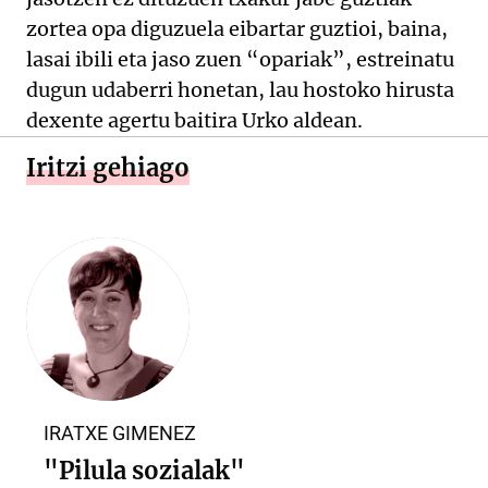
zortea opa diguzuela eibartar guztioi, baina,
lasai ibili eta jaso zuen “opariak”, estreinatu
dugun udaberri honetan, lau hostoko hirusta
dexente agertu baitira Urko aldean.
Iritzi gehiago
IRATXE GIMENEZ
"Pilula sozialak"