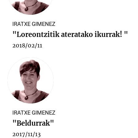
IRATXE GIMENEZ
"Loreontzitik ateratako ikurrak! "
2018/02/11
IRATXE GIMENEZ
"Beldurrak"
2017/11/13