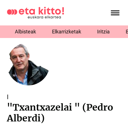
Albisteak
Elkarrizketak
Iritzia
I
"Txantxazelai " (Pedro
Alberdi)