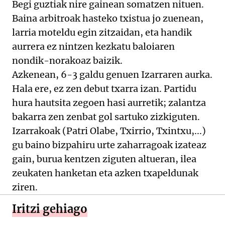
Begi guztiak nire gainean somatzen nituen.
Baina arbitroak hasteko txistua jo zuenean,
larria moteldu egin zitzaidan, eta handik
aurrera ez nintzen kezkatu baloiaren
nondik-norakoaz baizik.
Azkenean, 6-3 galdu genuen Izarraren aurka.
Hala ere, ez zen debut txarra izan. Partidu
hura hautsita zegoen hasi aurretik; zalantza
bakarra zen zenbat gol sartuko zizkiguten.
Izarrakoak (Patri Olabe, Txirrio, Txintxu,...)
gu baino bizpahiru urte zaharragoak izateaz
gain, burua kentzen ziguten altueran, ilea
zeukaten hanketan eta azken txapeldunak
ziren.
Iritzi gehiago