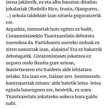
izena jakiterik, ez eta albo banatan ditudan
jokalariak (Rodolfo Rico, Irusta, Ojanguren,
…) sekula taldekide izan nituela gogoratzerik
ere.
Argazkia, memoriak huts egiten ez badit,
Corazonistas
ekin Txantxazelain debutatu
nuenekoa da. Partiduaren aurreko orduak ez
ziren samurrak izan, alajaina! Eta ez bakarrik
debutagatik.
Corazonistase
n jokatzea ez
zegoen ondo ikusita gure artean,
ikastetxearen eta fraideen alde lehiatzea
zelako. Eta izan ere, halaxe zen. Sentimendu
kontrajarriak nituen: alde batetik lotsa-lotsa
eginda banengoen ere, bestetik, ez nuen
Txantxazelain jokatzeko aukera hura galdu
nahi.