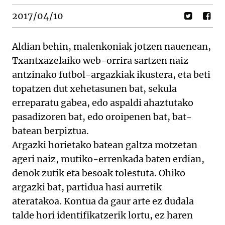
2017/04/10
Aldian behin, malenkoniak jotzen nauenean,
Txantxazelaiko web-orrira sartzen naiz
antzinako futbol-argazkiak ikustera, eta beti
topatzen dut xehetasunen bat, sekula
erreparatu gabea, edo aspaldi ahaztutako
pasadizoren bat, edo oroipenen bat, bat-
batean berpiztua.
Argazki horietako batean galtza motzetan
ageri naiz, mutiko-errenkada baten erdian,
denok zutik eta besoak tolestuta. Ohiko
argazki bat, partidua hasi aurretik
ateratakoa. Kontua da gaur arte ez dudala
talde hori identifikatzerik lortu, ez haren