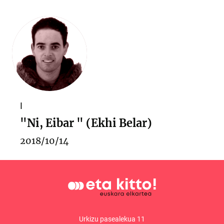
I
"Ni, Eibar " (Ekhi Belar)
2018/10/14
Urkizu pasealekua 11