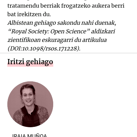
tratamendu berriak frogatzeko aukera berri
bat irekitzen du.
Albistean gehiago sakondu nahi duenak,
“Royal Society: Open Science” aldizkari
zientifikoan eskuragarri du artikulua
(DOI:10.1098/rsos.171228).
Iritzi gehiago
IRAIA MUÑOA