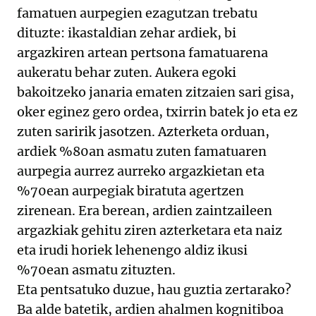
famatuen aurpegien ezagutzan trebatu
dituzte: ikastaldian zehar ardiek, bi
argazkiren artean pertsona famatuarena
aukeratu behar zuten. Aukera egoki
bakoitzeko janaria ematen zitzaien sari gisa,
oker eginez gero ordea, txirrin batek jo eta ez
zuten saririk jasotzen. Azterketa orduan,
ardiek %80an asmatu zuten famatuaren
aurpegia aurrez aurreko argazkietan eta
%70ean aurpegiak biratuta agertzen
zirenean. Era berean, ardien zaintzaileen
argazkiak gehitu ziren azterketara eta naiz
eta irudi horiek lehenengo aldiz ikusi
%70ean asmatu zituzten.
Eta pentsatuko duzue, hau guztia zertarako?
Ba alde batetik, ardien ahalmen kognitiboa