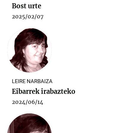
Bost urte
2025/02/07
LEIRE NARBAIZA
Eibarrek irabazteko
2024/06/14