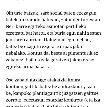
Oin urte batzuk, sare sozial baten ezezagun
batek, ni iraindu nahixan, zatar deittu zestan.
Neri barre egitteko asmotan perfilleko
erretratu bat hartu, eta burla egin nahi zestan
jentiaren aurrian. Haluzinau egin neban,
batez be ezagutu ez,eta txiripaz jakin
nebalako. Kontua da, beste argumenturik ez
zekanez, fisikua zala geratzen jakon eraso
egiteko arma bakarra
Oso zabalduta dago atakatzia itxura
kontuengaittik, batez be andrazkuori; izan
be, kanpoko plantiagaittik juzgatzen gaittue
zorrotz, edertasun estardar konkretu (eta ixa
eziñezko) batzuk bete bihar dittugulako