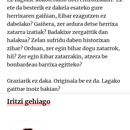
ete da besterik ez dakela esateko gure
herrixaren gaiñian, Eibar ezagutzen ez
dabelako? Gaiñera, zer ardura detse herrixa
zatarra izatiak? Badakixe zergaittik dan
halakua? Zelan sufridu daben historixan
zihar? Orduan, zer egin bihar dogu zatarrok,
hil? Zer egin Eibar zatarrakin, atzera be
bonbardeau barrixa egitteko?
Graziarik ez daka. Originala be ez da. Lagako
gaittue inoiz bakian?
Iritzi gehiago