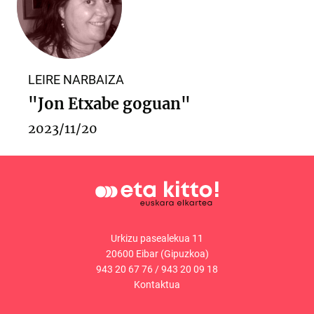
LEIRE NARBAIZA
"Jon Etxabe goguan"
2023/11/20
Urkizu pasealekua 11
20600 Eibar (Gipuzkoa)
943 20 67 76
/
943 20 09 18
Kontaktua