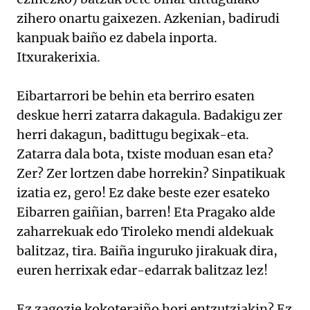
zihero onartu gaixezen. Azkenian, badirudi
kanpuak baiño ez dabela inporta.
Itxurakerixia.
Eibartarrori be behin eta berriro esaten
deskue herri zatarra dakagula. Badakigu zer
herri dakagun, badittugu begixak-eta.
Zatarra dala bota, txiste moduan esan eta?
Zer? Zer lortzen dabe horrekin? Sinpatikuak
izatia ez, gero! Ez dake beste ezer esateko
Eibarren gaiñian, barren! Eta Pragako alde
zaharrekuak edo Tiroleko mendi aldekuak
balitzaz, tira. Baiña inguruko jirakuak dira,
euren herrixak edar-edarrak balitzaz lez!
Ez zagozie kokoteraiño hori entzutziakin? Ez