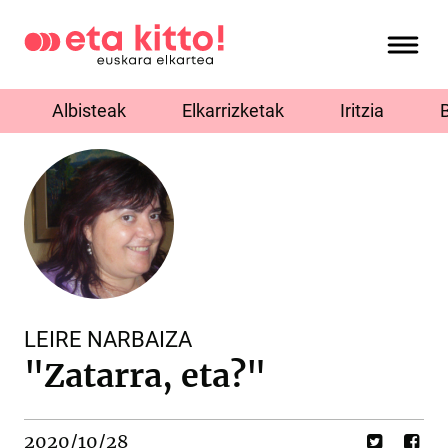
Albisteak
Elkarrizketak
Iritzia
LEIRE NARBAIZA
"Zatarra, eta?"
2020/10/28