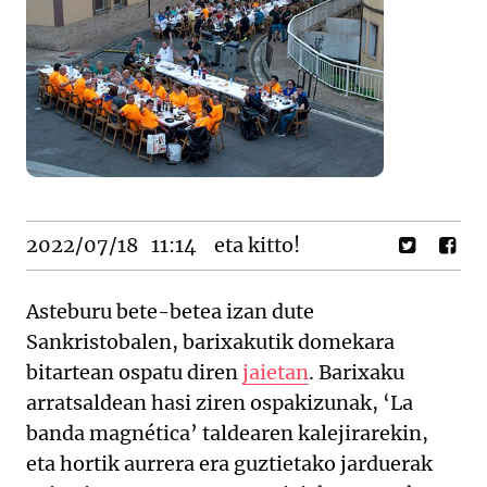
2022/07/18
11:14
eta kitto!
Asteburu bete-betea izan dute
Sankristobalen, barixakutik domekara
bitartean ospatu diren
jaietan
. Barixaku
arratsaldean hasi ziren ospakizunak, ‘La
banda magnética’ taldearen kalejirarekin,
eta hortik aurrera era guztietako jarduerak