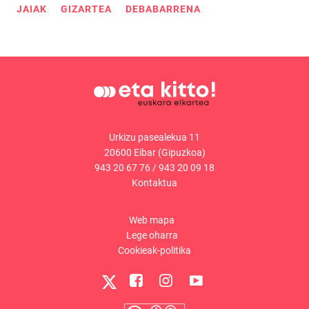
JAIAK
GIZARTEA
DEBABARRENA
Urkizu pasealekua 11
20600 Eibar (Gipuzkoa)
943 20 67 76
/
943 20 09 18
Kontaktua
Web mapa
Lege oharra
Cookieak-politika