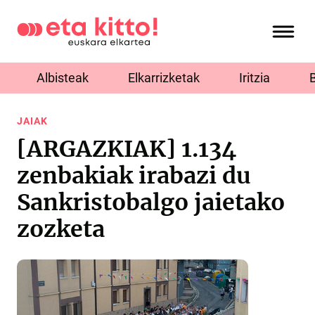
Albisteak
Elkarrizketak
Iritzia
JAIAK
[ARGAZKIAK] 1.134
zenbakiak irabazi du
Sankristobalgo jaietako
zozketa