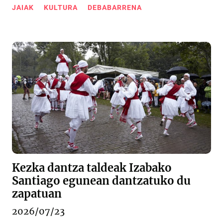
JAIAK
KULTURA
DEBABARRENA
Kezka dantza taldeak Izabako
Santiago egunean dantzatuko du
zapatuan
2026/07/23