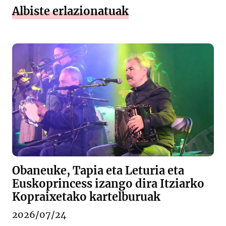
Albiste erlazionatuak
Obaneuke, Tapia eta Leturia eta
Euskoprincess izango dira Itziarko
Kopraixetako kartelburuak
2026/07/24