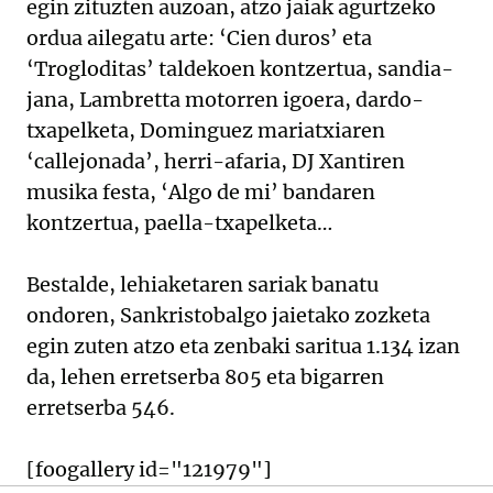
egin zituzten auzoan, atzo jaiak agurtzeko
ordua ailegatu arte: ‘Cien duros’ eta
‘Trogloditas’ taldekoen kontzertua, sandia-
jana, Lambretta motorren igoera, dardo-
txapelketa, Dominguez mariatxiaren
‘callejonada’, herri-afaria, DJ Xantiren
musika festa, ‘Algo de mi’ bandaren
kontzertua, paella-txapelketa…
Bestalde, lehiaketaren sariak banatu
ondoren, Sankristobalgo jaietako zozketa
egin zuten atzo eta zenbaki saritua 1.134 izan
da, lehen erretserba 805 eta bigarren
erretserba 546.
[foogallery id="121979"]