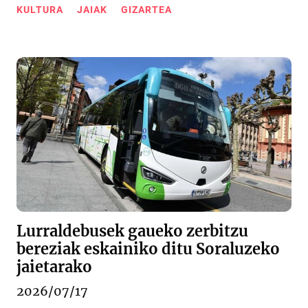
KULTURA
JAIAK
GIZARTEA
Lurraldebusek gaueko zerbitzu
bereziak eskainiko ditu Soraluzeko
jaietarako
2026/07/17