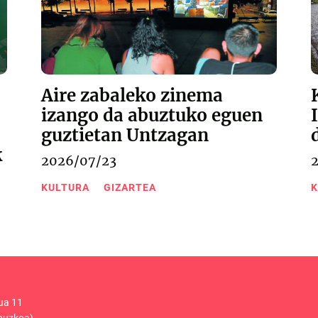
Aire zabaleko zinema
izango da abuztuko eguen
guztietan Untzagan
k
2026/07/23
KULTURA
GIZARTEA
K
ua 11
puzkoa)