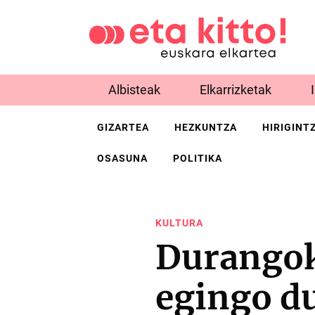
Albisteak
Elkarrizketak
GIZARTEA
HEZKUNTZA
HIRIGINT
OSASUNA
POLITIKA
KULTURA
Durangok
egingo du