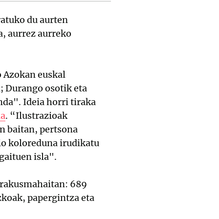
ratuko du aurten
a, aurrez aurreko
o Azokan euskal
; Durango osotik eta
a". Ideia horri tiraka
la
. “Ilustrazioak
n baitan, pertsona
io koloreduna irudikatu
gaituen isla".
erakusmahaitan: 689
zkoak, papergintza eta