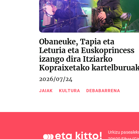
Obaneuke, Tapia eta
Leturia eta Euskoprincess
izango dira Itziarko
Kopraixetako kartelburua
2026/07/24
JAIAK
KULTURA
DEBABARRENA
Urkizu pasealek
20600 Eibar (Gi