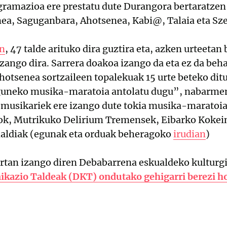
gramazioa ere prestatu dute Durangora bertaratzen
nea, Saguganbara, Ahotsenea, Kabi@, Talaia eta Sz
an
, 47 talde arituko dira guztira eta, azken urteeta
ango dira. Sarrera doakoa izango da eta ez da beh
hotsenea sortzaileen topalekuak 15 urte beteko dit
eguneko musika-maratoia antolatu dugu”, nabarme
musikariek ere izango dute tokia musika-maratoia
k, Mutrikuko Delirium Tremensek, Eibarko Kokei
naldiak (egunak eta orduak beheragoko
irudian
)
rtan izango diren Debabarrena eskualdeko kulturg
kazio Taldeak (DKT) ondutako gehigarri berezi h