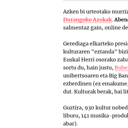
Azken bi urteotako murriz
Durangoko Azokak
.
Abend
salmentaz gain, online de
Gerediaga elkarteko pres
kulturaren "eztanda" bizi
Euskal Herri osorako zaba
sortu du, hain justu,
Ruben
unibertsoaren eta Big Ban
ezberdinen (ez emakume, e
dut. Kulturak berak, bai l
Guztira, 930 kultur nobe
liburu, 141 musika-produk
abar).