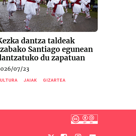
Kezka dantza taldeak
Izabako Santiago egunean
dantzatuko du zapatuan
2026/07/23
ULTURA
JAIAK
GIZARTEA