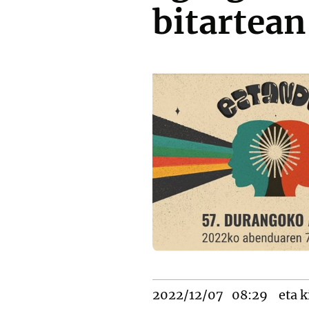
bitartean
2022/12/07
08:29
eta k