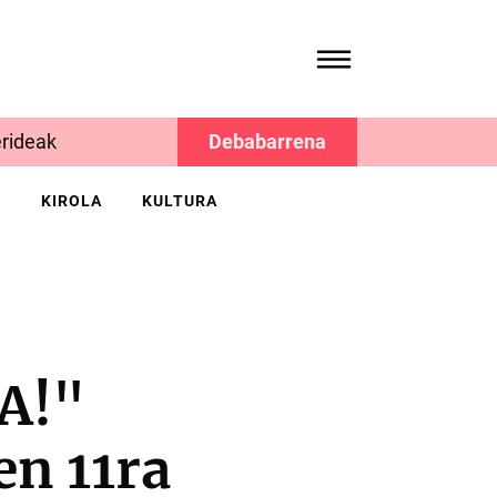
rideak
Debabarrena
K
KIROLA
KULTURA
A!"
en 11ra