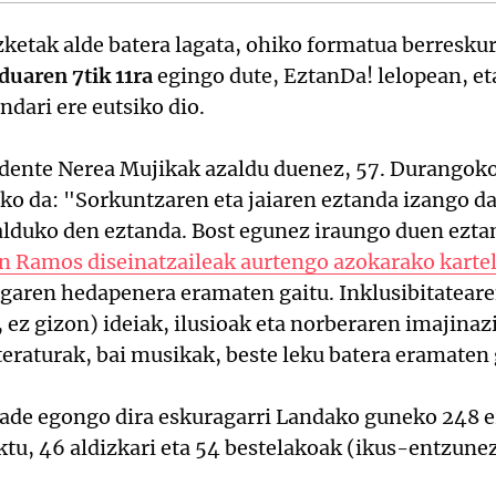
ketak alde batera lagata, ohiko formatua berresku
uaren 7tik 11ra
egingo dute, EztanDa! lelopean, et
ndari ere eutsiko dio.
idente Nerea Mujikak azaldu duenez, 57. Durangok
ko da: "Sorkuntzaren eta jaiaren eztanda izango da
lduko den eztanda. Bost egunez iraungo duen eztand
 Ramos diseinatzaileak aurtengo azokarako karte
garen hedapenera eramaten gaitu. Inklusibitateare
z gizon) ideiak, ilusioak eta norberaren imajinaz
iteraturak, bai musikak, beste leku batera eramaten 
dade egongo dira eskuragarri Landako guneko 248 
tu, 46 aldizkari eta 54 bestelakoak (ikus-entzune