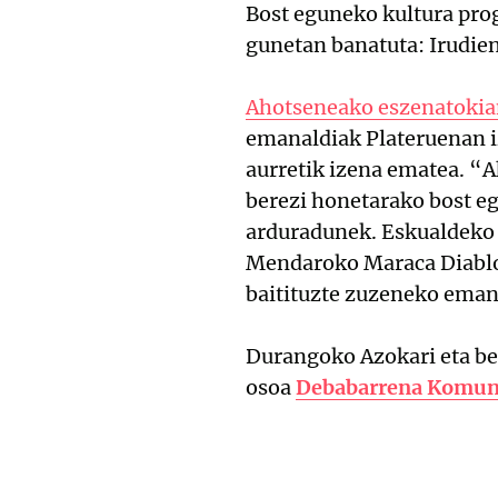
Bost eguneko kultura pro
gunetan banatuta: Irudie
Ahotseneako eszenatoki
emanaldiak Plateruenan iz
aurretik izena ematea. “A
berezi honetarako bost 
arduradunek. Eskualdeko 
Mendaroko Maraca Diablo
baitituzte zuzeneko ema
Durangoko Azokari eta be
osoa
Debabarrena Komuni