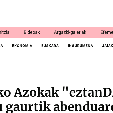
Iritzia
Bideoak
Argazki-galeriak
Efeme
ZA
EKONOMIA
EUSKARA
INGURUMENA
JAIA
o Azokak "eztanD
 gaurtik abenduar