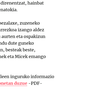
 direnentzat, hainbat
enatokia.
n bezalaxe, zuzeneko
arrezkoa izango aldez
u aurten eta ospakizun
ndu dute guneko
n, besteak beste,
nek eta Micek emango
ileen inguruko informazio
onetan duzue
-PDF-