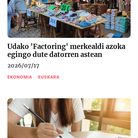
Udako 'Factoring' merkealdi azoka
egingo dute datorren astean
2026/07/17
EKONOMIA
EUSKARA