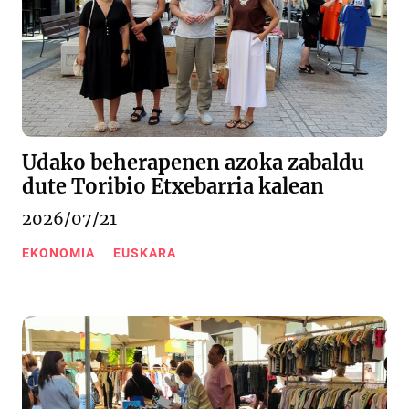
Udako beherapenen azoka zabaldu
dute Toribio Etxebarria kalean
2026/07/21
EKONOMIA
EUSKARA