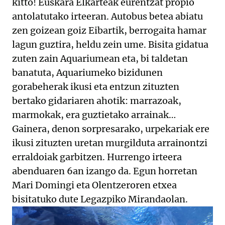
kitto! Euskara Elkarteak eurentzat propio
antolatutako irteeran. Autobus betea abiatu
zen goizean goiz Eibartik, berrogaita hamar
lagun guztira, heldu zein ume. Bisita gidatua
zuten zain Aquariumean eta, bi taldetan
banatuta, Aquariumeko bizidunen
gorabeherak ikusi eta entzun zituzten
bertako gidariaren ahotik: marrazoak,
marmokak, era guztietako arrainak…
Gainera, denon sorpresarako, urpekariak ere
ikusi zituzten uretan murgilduta arrainontzi
erraldoiak garbitzen. Hurrengo irteera
abenduaren 6an izango da. Egun horretan
Mari Domingi eta Olentzeroren etxea
bisitatuko dute Legazpiko Mirandaolan.