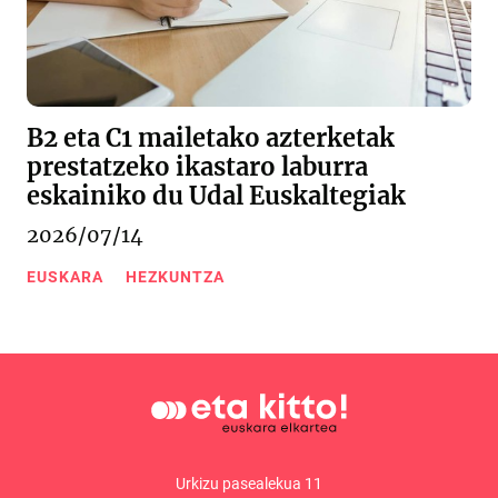
B2 eta C1 mailetako azterketak
prestatzeko ikastaro laburra
eskainiko du Udal Euskaltegiak
2026/07/14
EUSKARA
HEZKUNTZA
Urkizu pasealekua 11