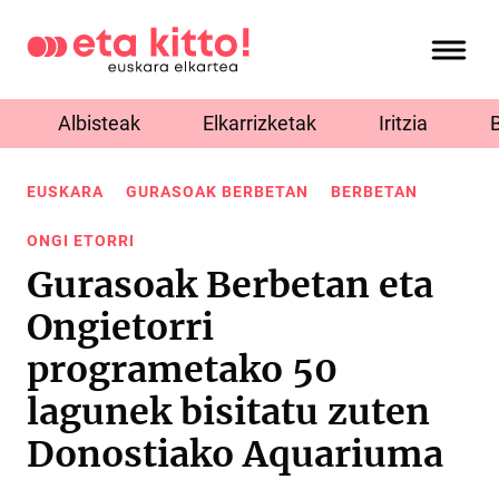
Albisteak
Elkarrizketak
Iritzia
EUSKARA
GURASOAK BERBETAN
BERBETAN
ONGI ETORRI
Gurasoak Berbetan eta
Ongietorri
programetako 50
lagunek bisitatu zuten
Donostiako Aquariuma