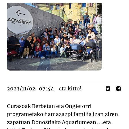
2023/11/02
07:44
eta kitto!
Gurasoak Berbetan eta Ongietorri
programetako hamazazpi familia izan ziren
zapatuan Donostiako Aquariumean, …eta