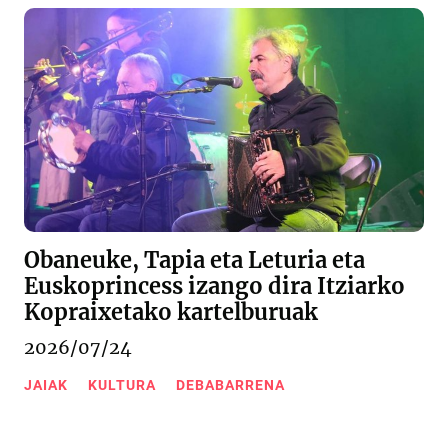
Obaneuke, Tapia eta Leturia eta
Euskoprincess izango dira Itziarko
Kopraixetako kartelburuak
2026/07/24
JAIAK
KULTURA
DEBABARRENA