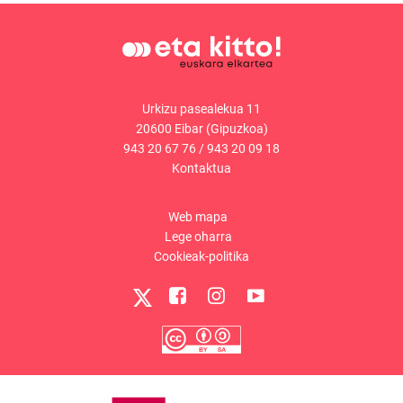
Urkizu pasealekua 11
20600 Eibar (Gipuzkoa)
943 20 67 76
/
943 20 09 18
Kontaktua
Web mapa
Lege oharra
Cookieak-politika