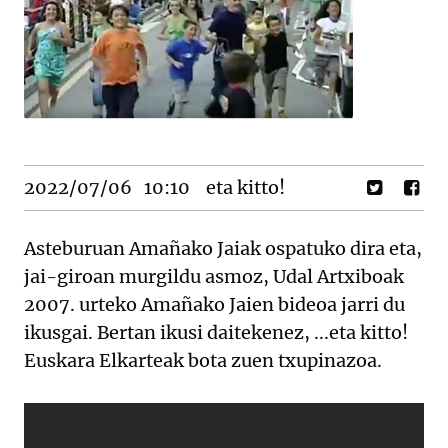
2022/07/06
10:10
eta kitto!
Asteburuan Amañako Jaiak ospatuko dira eta,
jai-giroan murgildu asmoz, Udal Artxiboak
2007. urteko Amañako Jaien bideoa jarri du
ikusgai. Bertan ikusi daitekenez, ...eta kitto!
Euskara Elkarteak bota zuen txupinazoa.