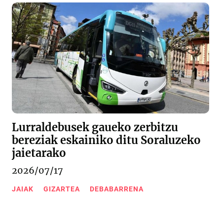
Lurraldebusek gaueko zerbitzu
bereziak eskainiko ditu Soraluzeko
jaietarako
2026/07/17
JAIAK
GIZARTEA
DEBABARRENA