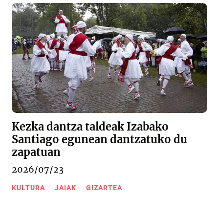
Kezka dantza taldeak Izabako
Santiago egunean dantzatuko du
zapatuan
2026/07/23
KULTURA
JAIAK
GIZARTEA