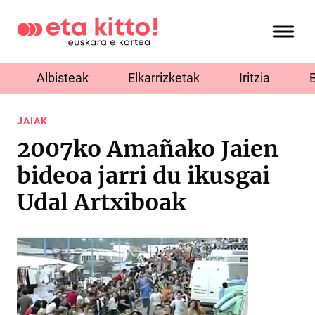
Albisteak
Elkarrizketak
Iritzia
JAIAK
2007ko Amañako Jaien
bideoa jarri du ikusgai
Udal Artxiboak