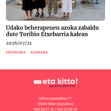
Udako beherapenen azoka zabaldu
dute Toribio Etxebarria kalean
2026/07/21
EKONOMIA
EUSKARA
Urkizu pasealekua 11
20600 Eibar (Gipuzkoa)
943 20 67 76
/
943 20 09 18