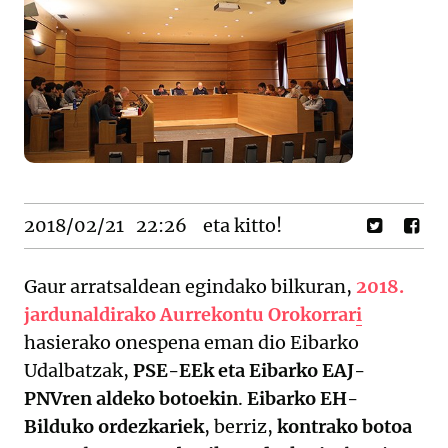
2018/02/21
22:26
eta kitto!
Gaur arratsaldean egindako bilkuran,
2018.
jardunaldirako Aurrekontu Orokorrari
hasierako onespena eman dio Eibarko
Udalbatzak,
PSE-EEk eta Eibarko EAJ-
PNVren aldeko botoekin
.
Eibarko EH-
Bilduko ordezkariek
, berriz,
kontrako botoa