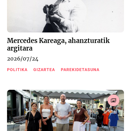
Mercedes Kareaga, ahanzturatik
argitara
2026/07/24
POLITIKA
GIZARTEA
PAREKIDETASUNA