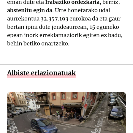
eman dute eta
Irabaziko ordezkaria
, berriz,
abstenitu egin da
. Urte honetarako udal
aurrekontua 32.357.193 eurokoa da eta gaur
bertan ipini dute jendeaurrean, 15 eguneko
epean inork erreklamaziorik egiten ez badu,
behin betiko onartzeko.
Albiste erlazionatuak