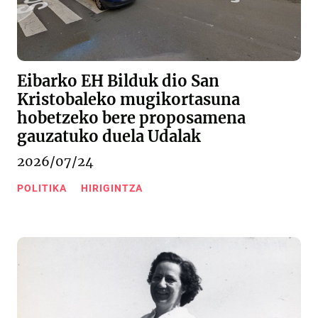
Eibarko EH Bilduk dio San
Kristobaleko mugikortasuna
hobetzeko bere proposamena
gauzatuko duela Udalak
2026/07/24
POLITIKA
HIRIGINTZA