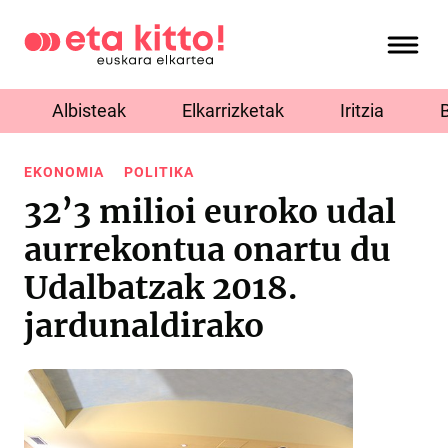
Albisteak
Elkarrizketak
Iritzia
EKONOMIA
POLITIKA
32’3 milioi euroko udal
aurrekontua onartu du
Udalbatzak 2018.
jardunaldirako