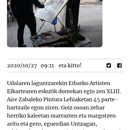
2020/10/27
09:11
eta kitto!
Udalaren laguntzarekin Eibarko Artisten
Elkartearen eskutik domekan egin zen XLIII.
Aire Zabaleko Pintura Lehiaketan 45 parte-
hartzaile egon ziren. Goiz osoan zehar
herriko kaleetan marrazten eta margotzen
aritu eta gero, eguerdian Untzagan,