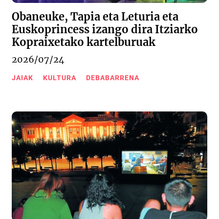
Obaneuke, Tapia eta Leturia eta
Euskoprincess izango dira Itziarko
Kopraixetako kartelburuak
2026/07/24
JAIAK
KULTURA
DEBABARRENA