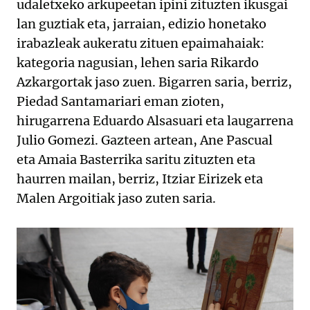
udaletxeko arkupeetan ipini zituzten ikusgai
lan guztiak eta, jarraian, edizio honetako
irabazleak aukeratu zituen epaimahaiak:
kategoria nagusian, lehen saria Rikardo
Azkargortak jaso zuen. Bigarren saria, berriz,
Piedad Santamariari eman zioten,
hirugarrena Eduardo Alsasuari eta laugarrena
Julio Gomezi. Gazteen artean, Ane Pascual
eta Amaia Basterrika saritu zituzten eta
haurren mailan, berriz, Itziar Eirizek eta
Malen Argoitiak jaso zuten saria.