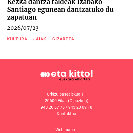
Kezka dantza taldeak Izabako
Santiago egunean dantzatuko du
zapatuan
2026/07/23
KULTURA
JAIAK
GIZARTEA
Urkizu pasealekua 11
20600 Eibar (Gipuzkoa)
943 20 67 76
/
943 20 09 18
Kontaktua
Web mapa