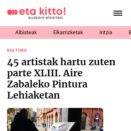
Albisteak
Elkarrizketak
Iritzia
KULTURA
45 artistak hartu zuten
parte XLIII. Aire
Zabaleko Pintura
Lehiaketan