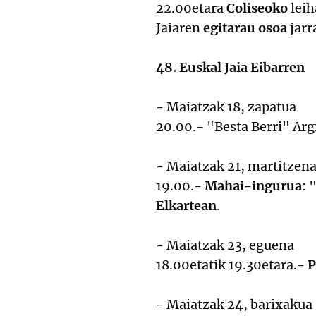
22.00etara
Coliseoko
leih
Jaiaren
egitarau osoa
jarr
48. Euskal Jaia Eibarren
- Maiatzak 18, zapatua
20.00.- "Besta Berri" Arg
- Maiatzak 21, martitzen
19.00.-
Mahai-ingurua
: 
Elkartean
.
- Maiatzak 23, eguena
18.00etatik 19.30etara.-
P
- Maiatzak 24, barixakua