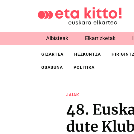
Albisteak
Elkarrizketak
GIZARTEA
HEZKUNTZA
HIRIGINT
OSASUNA
POLITIKA
JAIAK
48. Euska
dute Klu