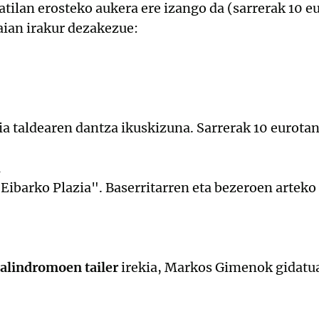
atilan erosteko aukera ere izango da (sarrerak 10 eu
aian irakur dezakezue:
ia taldearen dantza ikuskizuna. Sarrerak 10 eurotan
a
"Eibarko Plazia". Baserritarren eta bezeroen artek
alindromoen tailer
irekia, Markos Gimenok gidatu