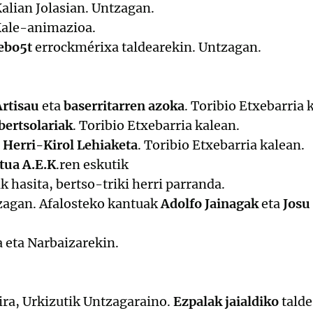
Kalian Jolasian. Untzagan.
 Kale-animazioa.
ebo5t
errockmérixa taldearekin. Untzagan.
Artisau
eta
baserritarren azoka
. Toribio Etxebarria 
bertsolariak
. Toribio Etxebarria kalean.
. Herri-Kirol Lehiaketa
. Toribio Etxebarria kalean.
tua A.E.K
.ren eskutik
 hasita, bertso-triki herri parranda.
zagan. Afalosteko kantuak
Adolfo Jainagak
eta
Josu
 eta Narbaizarekin.
jira, Urkizutik Untzagaraino.
Ezpalak jaialdiko
talde