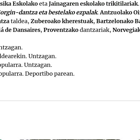
sika Eskolako
eta
Jainagaren eskolako trikitilariak
.
orgin-dantza eta bestelako ezpalak
.
Antzuolako Oi
ntza
taldea,
Zuberoako kherestuak
,
Bartzelonako Ba
lá de Dansaires
,
Proventzako
dantzariak,
Norvegiak
Untzagan.
ldearekin. Untzagan.
opularra. Untzagan.
opularra. Deportibo parean.