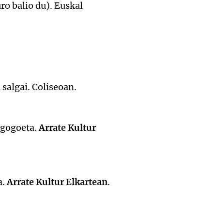
ro balio du). Euskal
 salgai. Coliseoan.
o gogoeta.
Arrate Kultur
a.
Arrate Kultur Elkartean
.