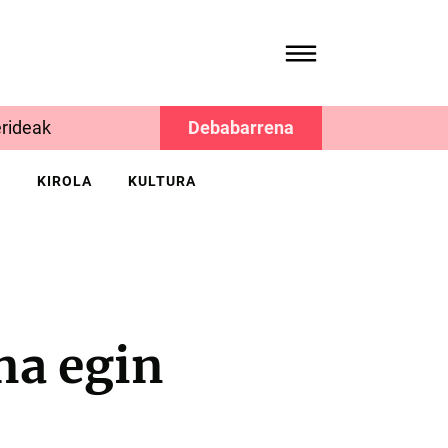
rideak
Debabarrena
K
KIROLA
KULTURA
na egin