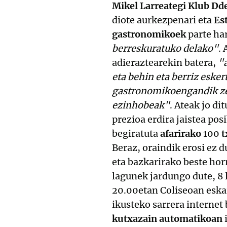
Mikel Larreategi Klub Dd
diote aurkezpenari eta
Es
gastronomikoek
parte ha
berreskuratuko delako"
.
adieraztearekin batera,
"
eta behin eta berriz esker
gastronomikoengandik zein
ezinhobeak"
. Ateak jo di
prezioa erdira jaistea pos
begiratuta
afarirako
100
t
Beraz, oraindik erosi ez d
eta bazkarirako beste hor
lagunek jardungo dute, 8 
20.00etan Coliseoan eska
ikusteko sarrera internet
kutxazain automatikoan