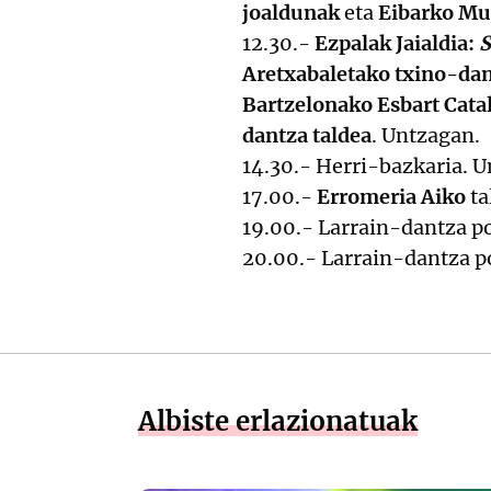
joaldunak
eta
Eibarko Mu
12.30.-
Ezpalak Jaialdia:
S
Aretxabaletako txino-da
Bartzelonako Esbart Cata
dantza taldea
. Untzagan.
14.30.- Herri-bazkaria. 
17.00.-
Erromeria Aiko
ta
19.00.- Larrain-dantza p
20.00.- Larrain-dantza p
Albiste erlazionatuak