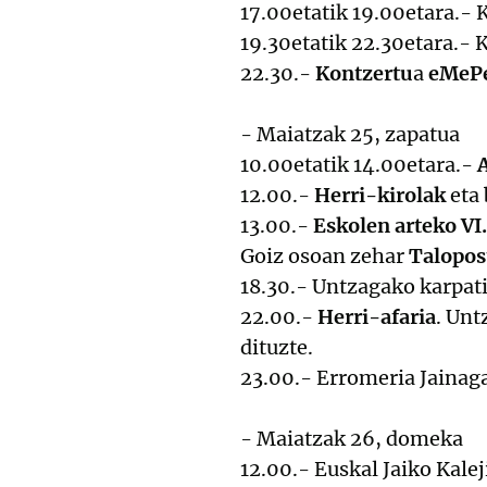
17.00etatik 19.00etara.- 
19.30etatik 22.30etara.-
22.30.-
Kontzertu
a
eMeP
- Maiatzak 25, zapatua
10.00etatik 14.00etara.-
12.00.-
Herri-kirolak
eta
13.00.-
Eskolen arteko VI
Goiz osoan zehar
Talopos
18.30.- Untzagako karpatik
22.00.-
Herri-afaria
. Unt
dituzte.
23.00.- Erromeria Jainaga
- Maiatzak 26, domeka
12.00.- Euskal Jaiko Kale