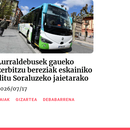
Lurraldebusek gaueko
zerbitzu bereziak eskainiko
ditu Soraluzeko jaietarako
2026/07/17
AIAK
GIZARTEA
DEBABARRENA