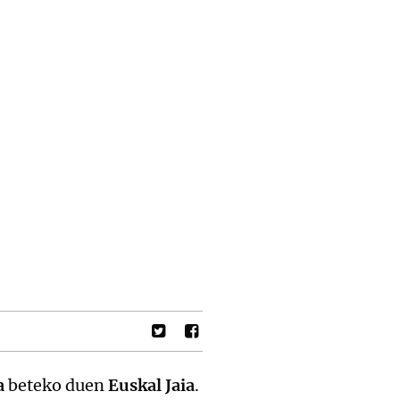
a
beteko duen
Euskal Jaia
.