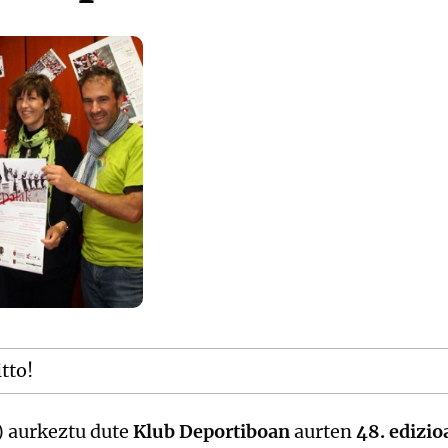
itto!
) aurkeztu dute
Klub Deportiboan
aurten
48. edizio