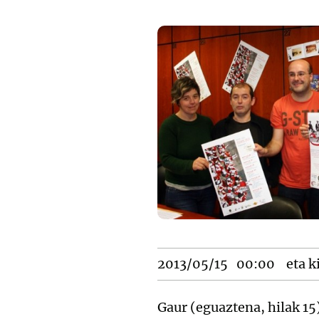
2013/05/15
00:00
eta k
Gaur (eguaztena, hilak 15