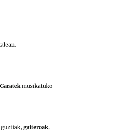
kalean.
 Garatek
musikatuko
 guztiak,
gaiteroak
,