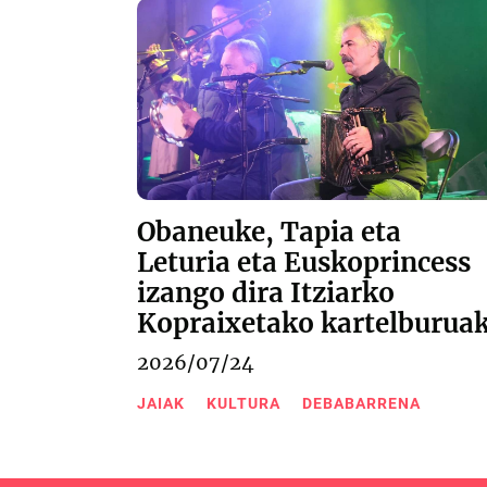
Obaneuke, Tapia eta
Leturia eta Euskoprincess
izango dira Itziarko
Kopraixetako kartelburua
2026/07/24
JAIAK
KULTURA
DEBABARRENA