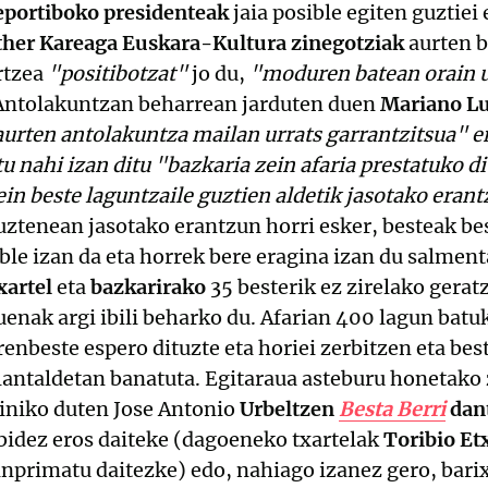
eportiboko presidenteak
jaia posible egiten guztie
ther Kareaga Euskara-Kultura zinegotziak
aurten b
rtzea
"positibotzat"
jo du,
"moduren batean orain u
 Antolakuntzan beharrean jarduten duen
Mariano L
aurten antolakuntza mailan urrats garrantzitsua" 
tu nahi izan ditu "bazkaria zein afaria prestatuko d
 beste laguntzaile guztien aldetik jasotako erantz
tuztenean jasotako erantzun horri esker, besteak bes
ible izan da eta horrek bere eragina izan du salment
xartel
eta
bazkarirako
35 besterik ez zirelako gera
uenak argi ibili beharko du. Afarian 400 lagun batuk
renbeste espero dituzte eta horiei zerbitzen eta bes
lantaldetan banatuta. Egitaraua asteburu honetako
iniko duten Jose Antonio
Urbeltzen
Besta Berri
dan
 bidez eros daiteke (dagoeneko txartelak
Toribio E
inprimatu daitezke) edo, nahiago izanez gero, bari