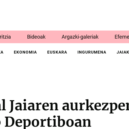
Iritzia
Bideoak
Argazki-galeriak
Efeme
ZA
EKONOMIA
EUSKARA
INGURUMENA
JAIA
l Jaiaren aurkezpe
b Deportiboan