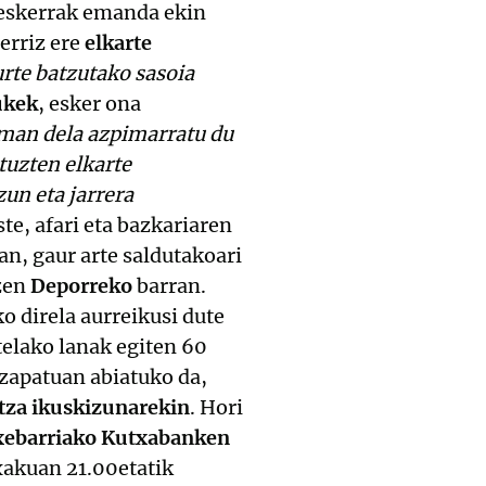
i eskerrak emanda ekin
erriz ere
elkarte
rte batzutako sasoia
ukek
, esker ona
eman dela azpimarratu du
ituzten elkarte
un eta jarrera
te, afari eta bazkariaren
an, gaur arte saldutakoari
tzen
Deporreko
barran.
o direla aurreikusi dute
telako lanak egiten 60
 zapatuan abiatuko da,
tza ikuskizunarekin
. Hori
txebarriako Kutxabanken
xakuan 21.00etatik