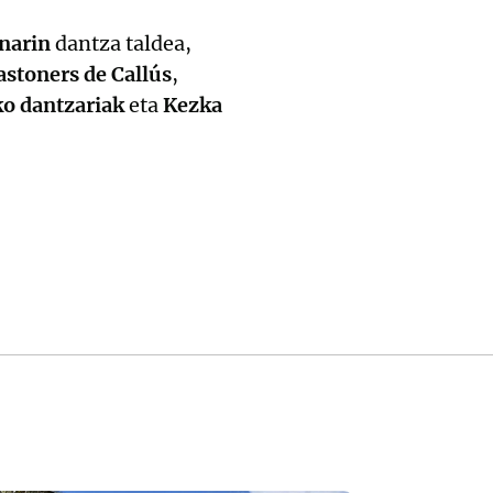
narin
dantza taldea,
stoners de Callús
,
o dantzariak
eta
Kezka