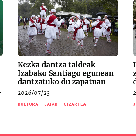
Kezka dantza taldeak
Izabako Santiago egunean
dantzatuko du zapatuan
k
2026/07/23
KULTURA
JAIAK
GIZARTEA
J