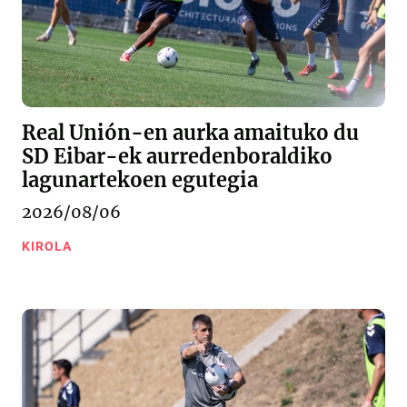
Real Unión-en aurka amaituko du
SD Eibar-ek aurredenboraldiko
lagunartekoen egutegia
2026/08/06
KIROLA