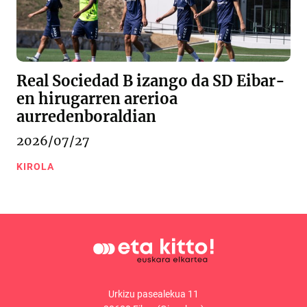
Real Sociedad B izango da SD Eibar-
en hirugarren arerioa
aurredenboraldian
2026/07/27
KIROLA
Urkizu pasealekua 11