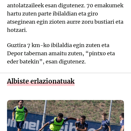
antolatzaileek esan digutenez. 70 emakumek
hartu zuten parte ibilaldian eta giro
atseginean egin zioten aurre zoru bustiari eta
hotzari.
Guztira 7 km-ko ibilaldia egin zuten eta
Depor tabernan amaitu zuten, “pintxo eta
eder batekin”, esan digutenez.
Albiste erlazionatuak