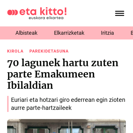
Albisteak
Elkarrizketak
Iritzia
KIROLA
PAREKIDETASUNA
70 lagunek hartu zuten
parte Emakumeen
Ibilaldian
Euriari eta hotzari giro ederrean egin zioten
aurre parte-hartzaileek