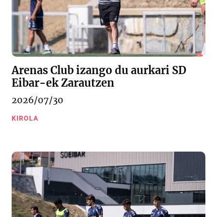
Arenas Club izango du aurkari SD
Eibar-ek Zarautzen
2026/07/30
KIROLA