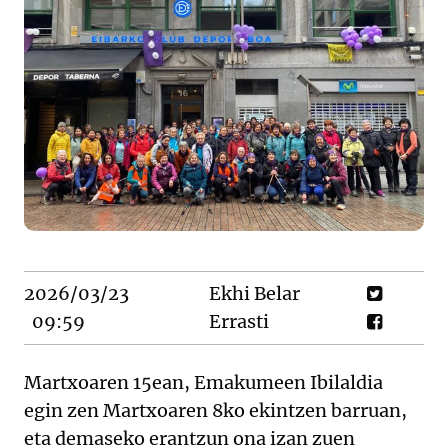
2026/03/23
Ekhi Belar
09:59
Errasti
Martxoaren 15ean, Emakumeen Ibilaldia
egin zen Martxoaren 8ko ekintzen barruan,
eta demaseko erantzun ona izan zuen