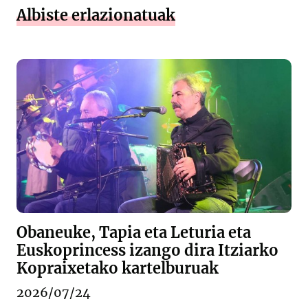
Albiste erlazionatuak
Obaneuke, Tapia eta Leturia eta
Euskoprincess izango dira Itziarko
Kopraixetako kartelburuak
2026/07/24