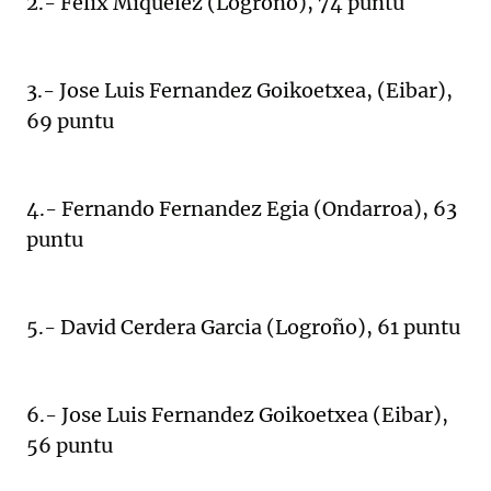
2.- Felix Miquelez (Logroño), 74 puntu
3.- Jose Luis Fernandez Goikoetxea, (Eibar),
69 puntu
4.- Fernando Fernandez Egia (Ondarroa), 63
puntu
5.- David Cerdera Garcia (Logroño), 61 puntu
6.- Jose Luis Fernandez Goikoetxea (Eibar),
56 puntu