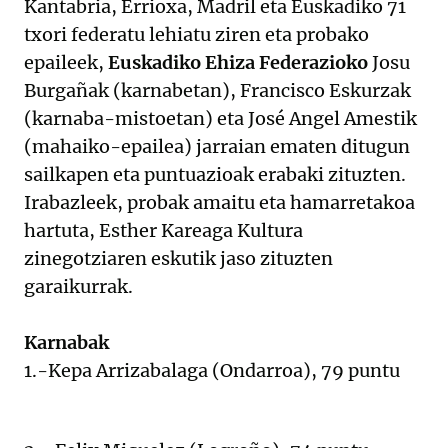
Kantabria, Errioxa, Madril eta Euskadiko 71
txori federatu lehiatu ziren eta probako
epaileek,
Euskadiko Ehiza Federazioko
Josu
Burgañak (karnabetan), Francisco Eskurzak
(karnaba-mistoetan) eta José Angel Amestik
(mahaiko-epailea) jarraian ematen ditugun
sailkapen eta puntuazioak erabaki zituzten.
Irabazleek, probak amaitu eta hamarretakoa
hartuta, Esther Kareaga Kultura
zinegotziaren eskutik jaso zituzten
garaikurrak.
Karnabak
1.-Kepa Arrizabalaga (Ondarroa), 79 puntu