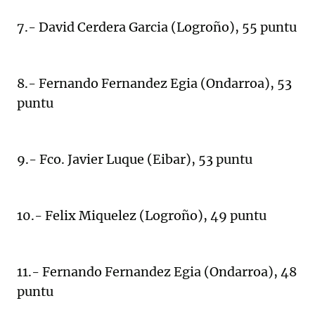
7.- David Cerdera Garcia (Logroño), 55 puntu
8.- Fernando Fernandez Egia (Ondarroa), 53
puntu
9.- Fco. Javier Luque (Eibar), 53 puntu
10.- Felix Miquelez (Logroño), 49 puntu
11.- Fernando Fernandez Egia (Ondarroa), 48
puntu