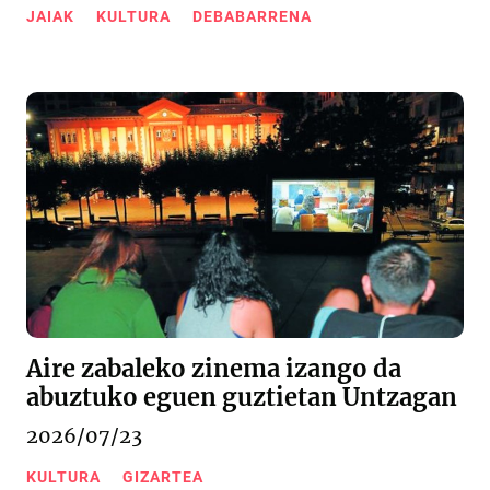
JAIAK
KULTURA
DEBABARRENA
Aire zabaleko zinema izango da
abuztuko eguen guztietan Untzagan
2026/07/23
KULTURA
GIZARTEA