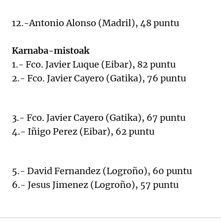
12.-Antonio Alonso (Madril), 48 puntu
Karnaba-mistoak
1.- Fco. Javier Luque (Eibar), 82 puntu
2.- Fco. Javier Cayero (Gatika), 76 puntu
3.- Fco. Javier Cayero (Gatika), 67 puntu
4.- Iñigo Perez (Eibar), 62 puntu
5.- David Fernandez (Logroño), 60 puntu
6.- Jesus Jimenez (Logroño), 57 puntu