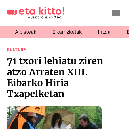
Albisteak
Elkarrizketak
Iritzia
KULTURA
71 txori lehiatu ziren
atzo Arraten XIII.
Eibarko Hiria
Txapelketan