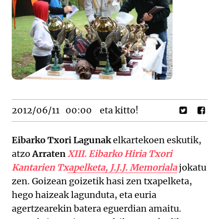
2012/06/11
00:00
eta kitto!
Eibarko Txori Lagunak
elkartekoen eskutik,
atzo
Arraten
XIII. Eibarko Hiria Txori
Kantarien Txapelketa, J.J.J. Memoriala
jokatu
zen. Goizean goizetik hasi zen txapelketa,
hego haizeak lagunduta, eta euria
agertzearekin batera eguerdian amaitu.