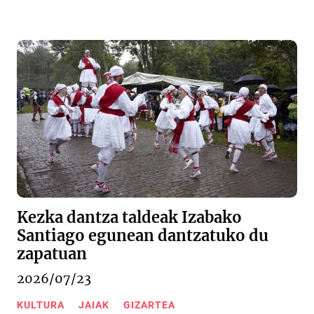
Kezka dantza taldeak Izabako
Santiago egunean dantzatuko du
zapatuan
2026/07/23
KULTURA
JAIAK
GIZARTEA