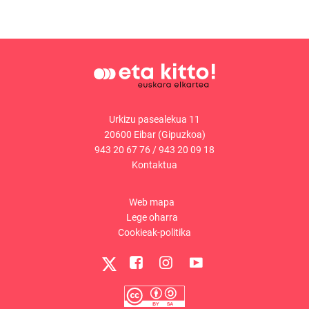
Urkizu pasealekua 11
20600 Eibar (Gipuzkoa)
943 20 67 76
/
943 20 09 18
Kontaktua
Web mapa
Lege oharra
Cookieak-politika