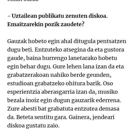
- Uztailean publikatu zenuten diskoa.
Emaitzarekin pozik zaudete?
Gauzak hobeto egin ahal ditugula pentsatzen
dugu beti. Entzuteko atsegina da eta gustora
gaude, baina hurrengo lanetarako hobetu
egin behar dugu. Gure lehen lana izan da eta
grabatzerakoan nahiko berde geunden,
estudioan grabatzeko ohitura barik. Oso
esperientzia aberasgarria izan da, musiko
bezala inoiz egin dugun gauzarik ederrena.
Zure abesti bat grabatuta entzutea demasa
da. Beteta sentitu gara. Gainera, jendeari
diskoa gustatu zaio.