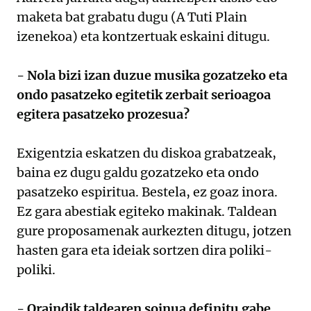
maketa bat grabatu dugu (A Tuti Plain
izenekoa) eta kontzertuak eskaini ditugu.
- Nola bizi izan duzue musika gozatzeko eta
ondo pasatzeko egitetik zerbait serioagoa
egitera pasatzeko prozesua?
Exigentzia eskatzen du diskoa grabatzeak,
baina ez dugu galdu gozatzeko eta ondo
pasatzeko espiritua. Bestela, ez goaz inora.
Ez gara abestiak egiteko makinak. Taldean
gure proposamenak aurkezten ditugu, jotzen
hasten gara eta ideiak sortzen dira poliki-
poliki.
- Oraindik taldearen soinua definitu gabe