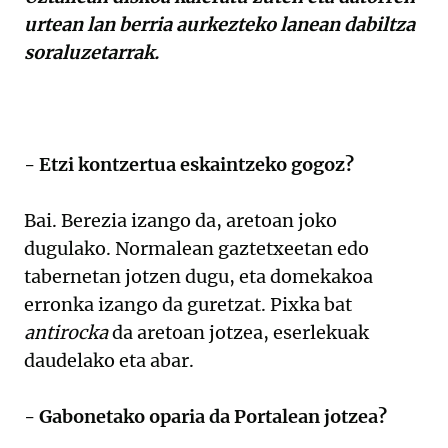
urtean lan berria aurkezteko lanean dabiltza
soraluzetarrak.
- Etzi kontzertua eskaintzeko gogoz?
Bai. Berezia izango da, aretoan joko
dugulako. Normalean gaztetxeetan edo
tabernetan jotzen dugu, eta domekakoa
erronka izango da guretzat. Pixka bat
antirocka
da aretoan jotzea, eserlekuak
daudelako eta abar.
- Gabonetako oparia da Portalean jotzea?