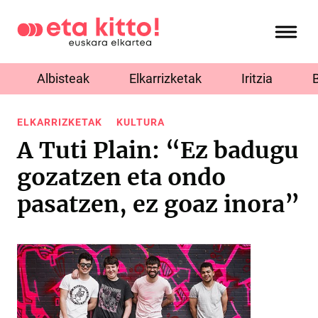
Albisteak
Elkarrizketak
Iritzia
ELKARRIZKETAK
KULTURA
A Tuti Plain: “Ez badugu
gozatzen eta ondo
pasatzen, ez goaz inora”