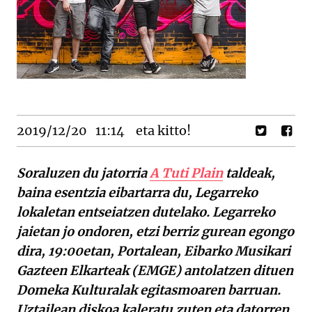
2019/12/20
11:14
eta kitto!
Soraluzen du jatorria
A Tuti Plain
taldeak,
baina esentzia eibartarra du, Legarreko
lokaletan entseiatzen dutelako. Legarreko
jaietan jo ondoren, etzi berriz gurean egongo
dira, 19:00etan, Portalean, Eibarko Musikari
Gazteen Elkarteak (EMGE) antolatzen dituen
Domeka Kulturalak egitasmoaren barruan.
Uztailean diskoa kaleratu zuten eta datorren