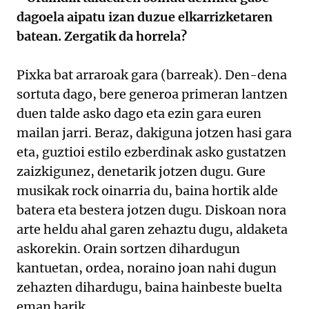
dagoela aipatu izan duzue elkarrizketaren
batean. Zergatik da horrela?
Pixka bat arraroak gara (barreak). Den-dena
sortuta dago, bere generoa primeran lantzen
duen talde asko dago eta ezin gara euren
mailan jarri. Beraz, dakiguna jotzen hasi gara
eta, guztioi estilo ezberdinak asko gustatzen
zaizkigunez, denetarik jotzen dugu. Gure
musikak rock oinarria du, baina hortik alde
batera eta bestera jotzen dugu. Diskoan nora
arte heldu ahal garen zehaztu dugu, aldaketa
askorekin. Orain sortzen dihardugun
kantuetan, ordea, noraino joan nahi dugun
zehazten dihardugu, baina hainbeste buelta
eman barik.