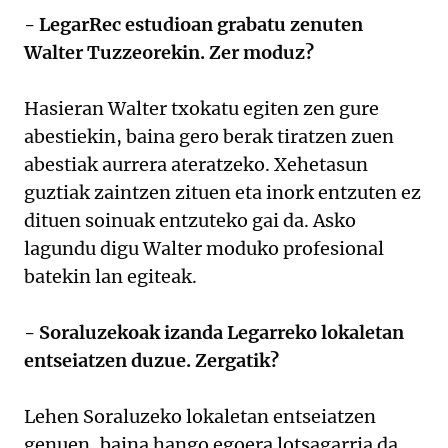
- LegarRec estudioan grabatu zenuten
Walter Tuzzeorekin. Zer moduz?
Hasieran Walter txokatu egiten zen gure
abestiekin, baina gero berak tiratzen zuen
abestiak aurrera ateratzeko. Xehetasun
guztiak zaintzen zituen eta inork entzuten ez
dituen soinuak entzuteko gai da. Asko
lagundu digu Walter moduko profesional
batekin lan egiteak.
- Soraluzekoak izanda Legarreko lokaletan
entseiatzen duzue. Zergatik?
Lehen Soraluzeko lokaletan entseiatzen
genuen, baina hango egoera lotsagarria da