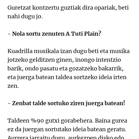
Guretzat kontzertu guztiak dira opariak, beti
nahi dugu jo.
- Nola sortu zenuten A Tuti Plain?
Kuadrilla musikala izan dugu beti eta musika
jotzeko gelditzen ginen, inongo intentzio
barik, ondo pasatu eta gozatzeko bakarrik,
eta juerga batean taldea sortzeko ideia irten
zen.
- Zenbat talde sortuko ziren juerga batean!
Taldeen %90 gutxi gorabehera. Baina gurea
ez da juergan sortutako ideia batean geratu.
Aurrera jarraitu dugu, aurkezpen disko edo