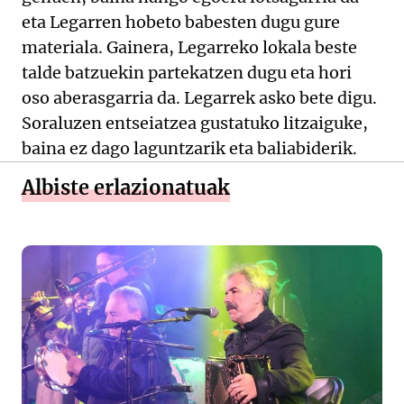
eta Legarren hobeto babesten dugu gure
materiala. Gainera, Legarreko lokala beste
talde batzuekin partekatzen dugu eta hori
oso aberasgarria da. Legarrek asko bete digu.
Soraluzen entseiatzea gustatuko litzaiguke,
baina ez dago laguntzarik eta baliabiderik.
Albiste erlazionatuak