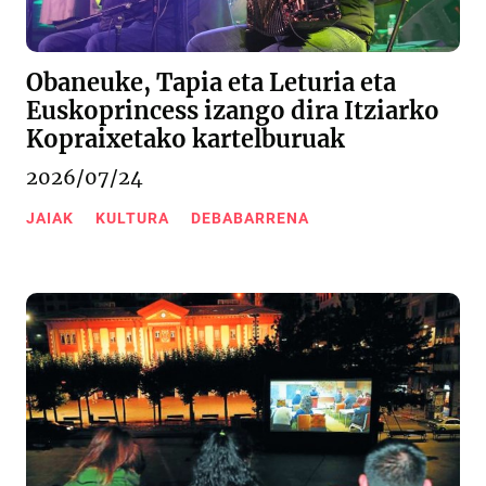
Obaneuke, Tapia eta Leturia eta
Euskoprincess izango dira Itziarko
Kopraixetako kartelburuak
2026/07/24
JAIAK
KULTURA
DEBABARRENA