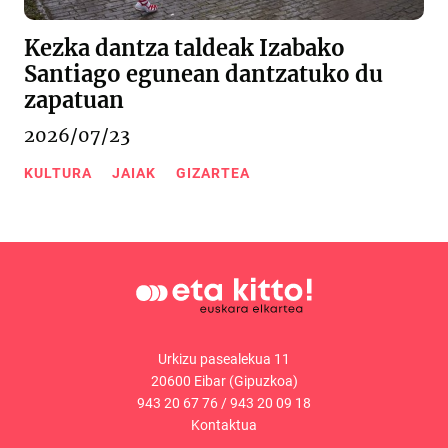
Kezka dantza taldeak Izabako
Santiago egunean dantzatuko du
zapatuan
2026/07/23
KULTURA
JAIAK
GIZARTEA
Urkizu pasealekua 11
20600 Eibar (Gipuzkoa)
943 20 67 76
/
943 20 09 18
Kontaktua