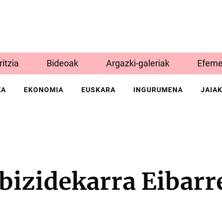
Iritzia
Bideoak
Argazki-galeriak
Efeme
ZA
EKONOMIA
EUSKARA
INGURUMENA
JAIA
bizidekarra Eibarr