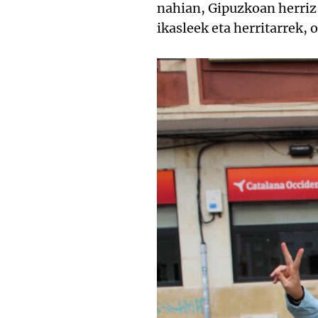
nahian, Gipuzkoan herriz 
ikasleek eta herritarrek,