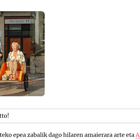
tto!
eko epea zabalik dago hilaren amaierara arte eta
A