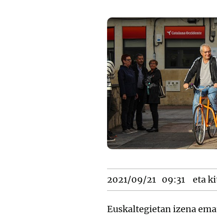
2021/09/21
09:31
eta ki
Euskaltegietan izena emat