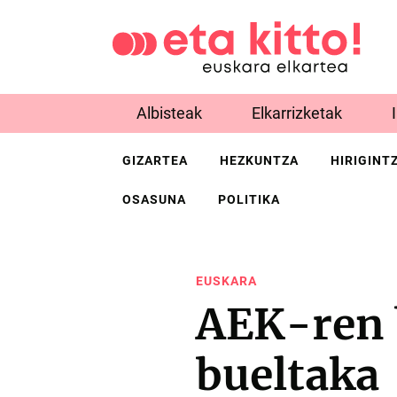
Albisteak
Elkarrizketak
GIZARTEA
HEZKUNTZA
HIRIGINT
OSASUNA
POLITIKA
EUSKARA
AEK-ren 
bueltaka