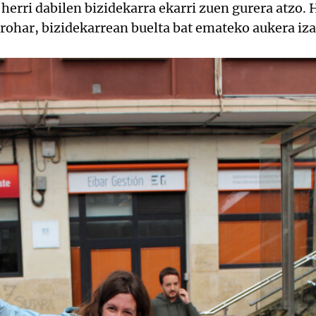
herri dabilen bizidekarra ekarri zuen gurera atzo. 
 orohar, bizidekarrean buelta bat emateko aukera iz