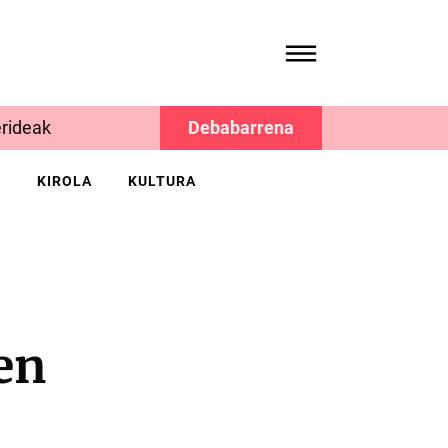
rideak
Debabarrena
K
KIROLA
KULTURA
en