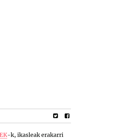
EK
-k, ikasleak erakarri