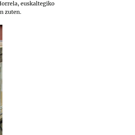
Horrela, euskaltegiko
an zuten.