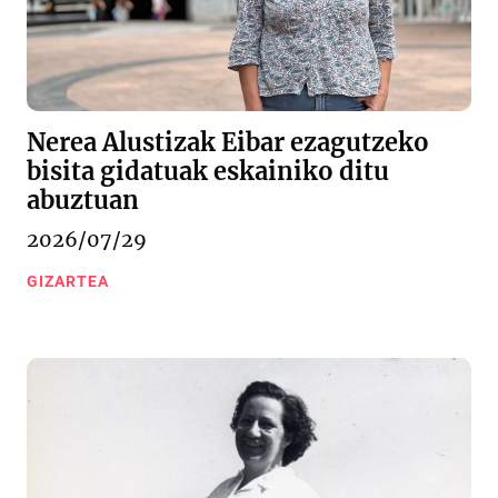
Nerea Alustizak Eibar ezagutzeko
bisita gidatuak eskainiko ditu
abuztuan
2026/07/29
GIZARTEA