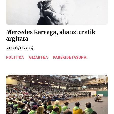
Mercedes Kareaga, ahanzturatik
argitara
2026/07/24
POLITIKA
GIZARTEA
PAREKIDETASUNA