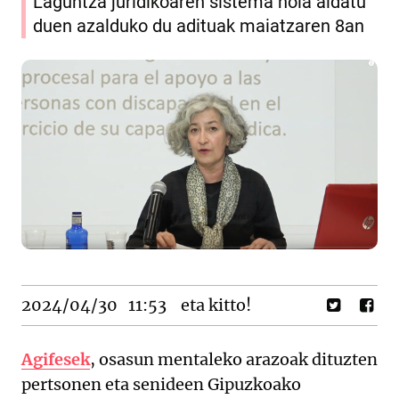
Laguntza juridikoaren sistema nola aldatu
duen azalduko du adituak maiatzaren 8an
2024/04/30
11:53
eta kitto!
Agifesek
, osasun mentaleko arazoak dituzten
pertsonen eta senideen Gipuzkoako