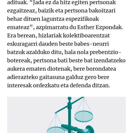
adituak. “Jada ez da hitz egiten pertsonak
ezgaitzeaz, baizik eta pertsona bakoitzari
behar dituen laguntza espezifikoak
emateaz”, azpimarratu du Esther Ezpondak.
Era berean, hizlariak kolektiboarentzat
eskuragarri dauden beste babes-neurri
batzuk azalduko ditu, hala nola prebentzio-
botereak, pertsona bati beste bat izendatzeko
aukera ematen diotenak, bere borondatea
adierazteko gaitasuna galduz gero bere
interesak ordezkatu eta defenda ditzan.