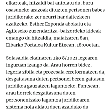
elkarteak, hitzaldi bat antolatu du, buru
osasuneko arazoak dituzten pertsonen babes
juridikorako zer neurri har daitezkeen
azaltzeko. Esther Ezponda abokatu eta
Agifeseko zuzendaritza-batzordeko kideak
emango du hitzaldia, maiatzaren 8an,
Eibarko Portalea Kultur Etxean, 18:00etan.
Solasaldia ekainaren 2ko 8/2021 legearen
inguruan izango da. Arau horren bidez,
legeria zibila eta prozesala erreformatzen da,
desgaitasuna duten pertsonei beren gaitasun
juridikoa gauzatzen laguntzeko. Funtsean,
arau horrek desgaitasuna duten
pertsonentzako laguntza juridikoaren
sistema nola aldatu duen azalduko du