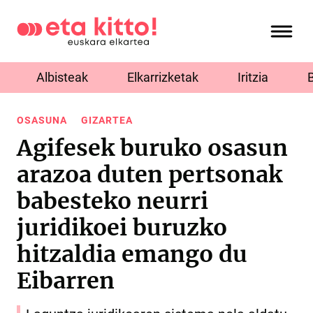
Albisteak
Elkarrizketak
Iritzia
OSASUNA
GIZARTEA
Agifesek buruko osasun
arazoa duten pertsonak
babesteko neurri
juridikoei buruzko
hitzaldia emango du
Eibarren