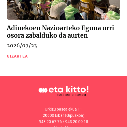
Adinekoen Nazioarteko Eguna urri
osora zabalduko da aurten
2026/07/23
GIZARTEA
Urkizu pasealekua 11
20600 Eibar (Gipuzkoa)
943 20 67 76
/
943 20 09 18