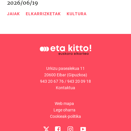
2026/06/19
JAIAK
ELKARRIZKETAK
KULTURA
Urkizu pasealekua 11
20600 Eibar (Gipuzkoa)
943 20 67 76
/
943 20 09 18
Kontaktua
Web mapa
Lege oharra
Cookieak-politika