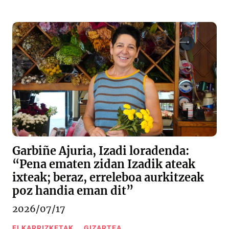
Garbiñe Ajuria, Izadi loradenda:
“Pena ematen zidan Izadik ateak
ixteak; beraz, erreleboa aurkitzeak
poz handia eman dit”
2026/07/17
ELKARRIZKETAK
GIZARTEA