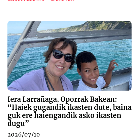
Iera Larrañaga, Oporrak Bakean:
“Haiek gugandik ikasten dute, baina
guk ere haiengandik asko ikasten
dugu”
2026/07/10