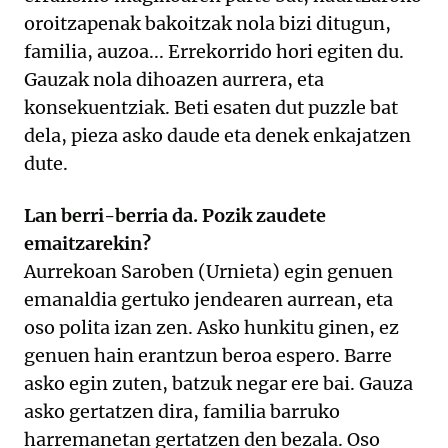
oroitzapenak bakoitzak nola bizi ditugun,
familia, auzoa... Errekorrido hori egiten du.
Gauzak nola dihoazen aurrera, eta
konsekuentziak. Beti esaten dut puzzle bat
dela, pieza asko daude eta denek enkajatzen
dute.
Lan berri-berria da. Pozik zaudete
emaitzarekin?
Aurrekoan Saroben (Urnieta) egin genuen
emanaldia gertuko jendearen aurrean, eta
oso polita izan zen. Asko hunkitu ginen, ez
genuen hain erantzun beroa espero. Barre
asko egin zuten, batzuk negar ere bai. Gauza
asko gertatzen dira, familia barruko
harremanetan gertatzen den bezala. Oso