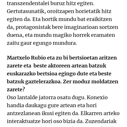
transzendentalei buruz hitz egiten.
Gertutasunatik, oroitzapen horietatik hitz
egiten da. Eta hortik mundu bat eraikitzen
da, protagonistak bere imaginarioan sortzen
duena, eta mundu magiko horrek eramaten
zaitu gaur egungo mundura.
Martxelo Rubio eta zu bi bertsioetan aritzen
zarete eta beste aktoreen artean batzuk
euskarazko bertsioa egingo dute eta beste
batzuk gaztelerazkoa. Zer moduz moldatzen
zarete?
Oso lantalde jatorra osatu dugu. Konexio
handia daukagu gure artean eta hori
antzezlanean ikusi egiten da. Elkarren arteko
interaktuatze hori oso bizia da. Zuzendariak