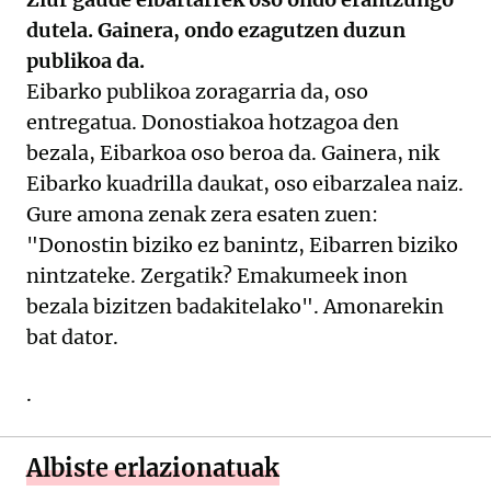
dutela. Gainera, ondo ezagutzen duzun
publikoa da.
Eibarko publikoa zoragarria da, oso
entregatua. Donostiakoa hotzagoa den
bezala, Eibarkoa oso beroa da. Gainera, nik
Eibarko kuadrilla daukat, oso eibarzalea naiz.
Gure amona zenak zera esaten zuen:
"Donostin biziko ez banintz, Eibarren biziko
nintzateke. Zergatik? Emakumeek inon
bezala bizitzen badakitelako". Amonarekin
bat dator.
.
Albiste erlazionatuak