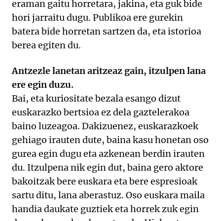
eraman gaitu horretara, jakina, eta guk bide
hori jarraitu dugu. Publikoa ere gurekin
batera bide horretan sartzen da, eta istorioa
berea egiten du.
Antzezle lanetan aritzeaz gain, itzulpen lana
ere egin duzu.
Bai, eta kuriositate bezala esango dizut
euskarazko bertsioa ez dela gaztelerakoa
baino luzeagoa. Dakizuenez, euskarazkoek
gehiago irauten dute, baina kasu honetan oso
gurea egin dugu eta azkenean berdin irauten
du. Itzulpena nik egin dut, baina gero aktore
bakoitzak bere euskara eta bere espresioak
sartu ditu, lana aberastuz. Oso euskara maila
handia daukate guztiek eta horrek zuk egin