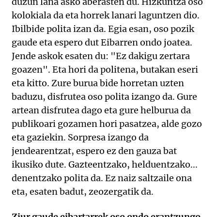
duzun lana asko aberasten du. Hizkuntza oso
kolokiala da eta horrek lanari laguntzen dio.
Ibilbide polita izan da. Egia esan, oso pozik
gaude eta espero dut Eibarren ondo joatea.
Jende askok esaten du: "Ez dakigu zertara
goazen". Eta hori da politena, butakan eseri
eta kitto. Zure burua bide horretan uzten
baduzu, disfrutea oso polita izango da. Gure
artean disfrutea dago eta gure helburua da
publikoari gozamen hori pasatzea, alde gozo
eta gaziekin. Sorpresa izango da
jendearentzat, espero ez den gauza bat
ikusiko dute. Gazteentzako, helduentzako...
denentzako polita da. Ez naiz saltzaile ona
eta, esaten badut, zeozergatik da.
Ziur gaude eibartarrek oso ondo erantzungo