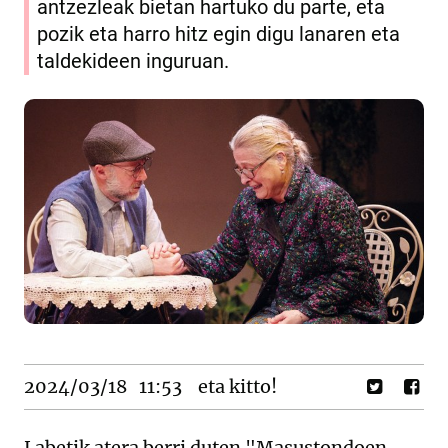
antzezleak bietan hartuko du parte, eta
pozik eta harro hitz egin digu lanaren eta
taldekideen inguruan.
2024/03/18
11:53
eta kitto!
Labetik atera berri duten "Masustondoen