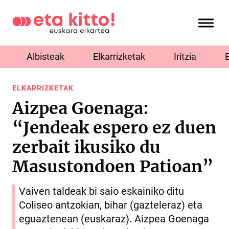
Albisteak
Elkarrizketak
Iritzia
ELKARRIZKETAK
Aizpea Goenaga:
“Jendeak espero ez duen
zerbait ikusiko du
Masustondoen Patioan”
Vaiven taldeak bi saio eskainiko ditu
Coliseo antzokian, bihar (gazteleraz) eta
eguaztenean (euskaraz). Aizpea Goenaga