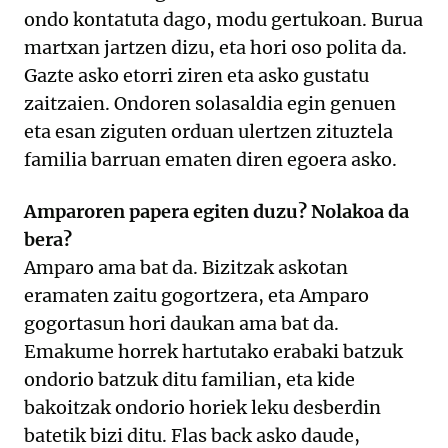
ondo kontatuta dago, modu gertukoan. Burua
martxan jartzen dizu, eta hori oso polita da.
Gazte asko etorri ziren eta asko gustatu
zaitzaien. Ondoren solasaldia egin genuen
eta esan ziguten orduan ulertzen zituztela
familia barruan ematen diren egoera asko.
Amparoren papera egiten duzu? Nolakoa da
bera?
Amparo ama bat da. Bizitzak askotan
eramaten zaitu gogortzera, eta Amparo
gogortasun hori daukan ama bat da.
Emakume horrek hartutako erabaki batzuk
ondorio batzuk ditu familian, eta kide
bakoitzak ondorio horiek leku desberdin
batetik bizi ditu. Flas back asko daude,