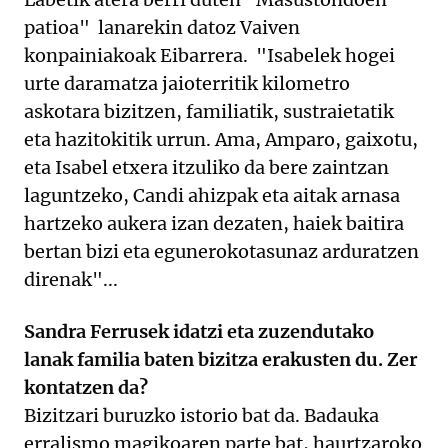
patioa" lanarekin datoz Vaiven
konpainiakoak Eibarrera. "Isabelek hogei
urte daramatza jaioterritik kilometro
askotara bizitzen, familiatik, sustraietatik
eta hazitokitik urrun. Ama, Amparo, gaixotu,
eta Isabel etxera itzuliko da bere zaintzan
laguntzeko, Candi ahizpak eta aitak arnasa
hartzeko aukera izan dezaten, haiek baitira
bertan bizi eta egunerokotasunaz arduratzen
direnak"...
Sandra Ferrusek idatzi eta zuzendutako
lanak familia baten bizitza erakusten du. Zer
kontatzen da?
Bizitzari buruzko istorio bat da. Badauka
erralismo magikoaren parte bat, haurtzaroko