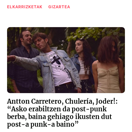
ELKARRIZKETAK
GIZARTEA
Antton Carretero, Chulería, Joder!:
“Asko erabiltzen da post-punk
berba, baina gehiago ikusten dut
post-a punk-a baino”