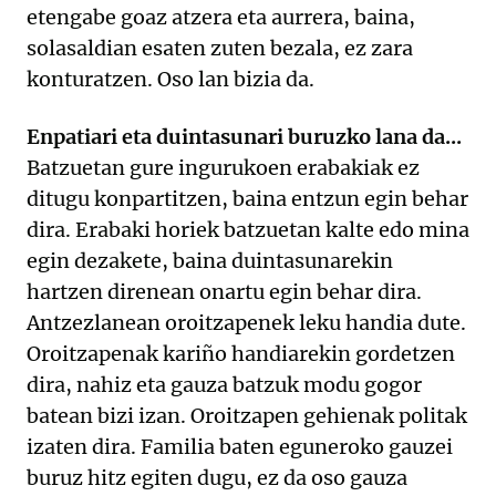
etengabe goaz atzera eta aurrera, baina,
solasaldian esaten zuten bezala, ez zara
konturatzen. Oso lan bizia da.
Enpatiari eta duintasunari buruzko lana da...
Batzuetan gure ingurukoen erabakiak ez
ditugu konpartitzen, baina entzun egin behar
dira. Erabaki horiek batzuetan kalte edo mina
egin dezakete, baina duintasunarekin
hartzen direnean onartu egin behar dira.
Antzezlanean oroitzapenek leku handia dute.
Oroitzapenak kariño handiarekin gordetzen
dira, nahiz eta gauza batzuk modu gogor
batean bizi izan. Oroitzapen gehienak politak
izaten dira. Familia baten eguneroko gauzei
buruz hitz egiten dugu, ez da oso gauza