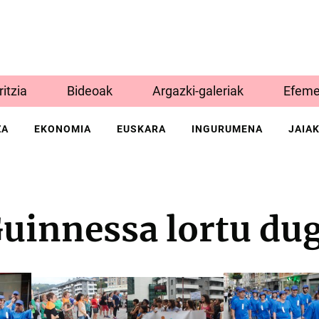
Iritzia
Bideoak
Argazki-galeriak
Efeme
ZA
EKONOMIA
EUSKARA
INGURUMENA
JAIA
uinnessa lortu du