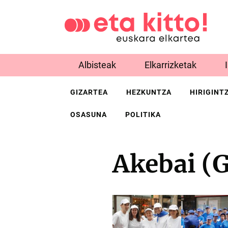
Albisteak
Elkarrizketak
GIZARTEA
HEZKUNTZA
HIRIGINT
OSASUNA
POLITIKA
Akebai (G