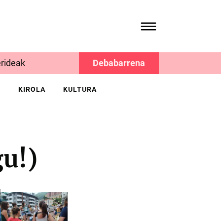
rideak
Debabarrena
K
KIROLA
KULTURA
gu!)