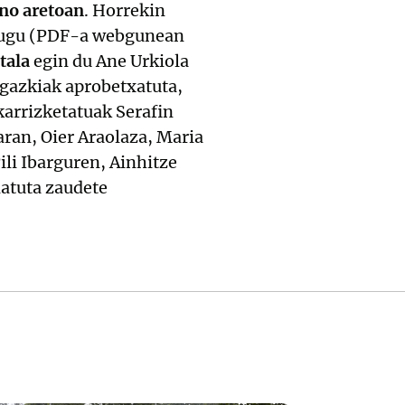
no aretoan
. Horrekin
dugu (PDF-a webgunean
tala
egin du Ane Urkiola
rgazkiak aprobetxatuta,
karrizketatuak Serafin
aran, Oier Araolaza, Maria
ili Ibarguren, Ainhitze
atuta zaudete