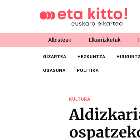
Albisteak
Elkarrizketak
GIZARTEA
HEZKUNTZA
HIRIGINT
OSASUNA
POLITIKA
KULTURA
Aldizkari
ospatzeko