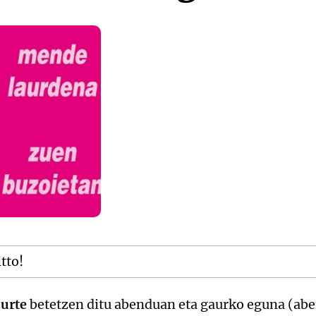
itto!
 urte
betetzen ditu abenduan eta gaurko eguna (ab