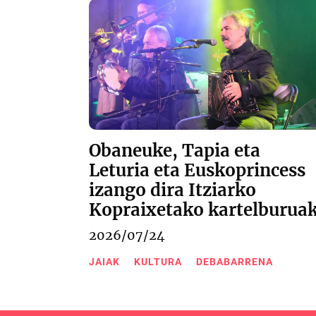
Obaneuke, Tapia eta
Leturia eta Euskoprincess
izango dira Itziarko
Kopraixetako kartelburua
2026/07/24
JAIAK
KULTURA
DEBABARRENA