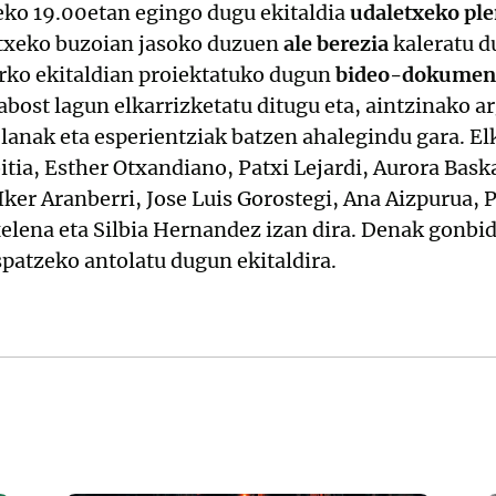
eko 19.00etan egingo dugu ekitaldia
udaletxeko ple
etxeko buzoian jasoko duzuen
ale berezia
kaleratu 
urko ekitaldian proiektatuko dugun
bideo-dokumen
ost lagun elkarrizketatu ditugu eta, aintzinako a
lanak eta esperientziak batzen ahalegindu gara. El
itia, Esther Otxandiano, Patxi Lejardi, Aurora Bask
ker Aranberri, Jose Luis Gorostegi, Ana Aizpurua, P
lena eta Silbia Hernandez izan dira. Denak gonbid
spatzeko antolatu dugun ekitaldira.