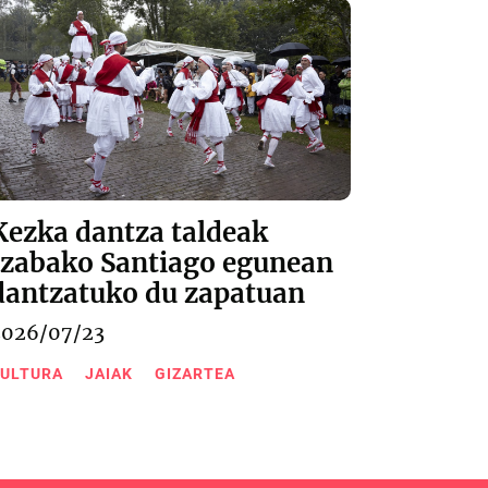
Kezka dantza taldeak
Izabako Santiago egunean
dantzatuko du zapatuan
2026/07/23
ULTURA
JAIAK
GIZARTEA