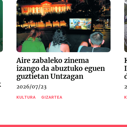
Aire zabaleko zinema
izango da abuztuko eguen
guztietan Untzagan
k
2026/07/23
KULTURA
GIZARTEA
K