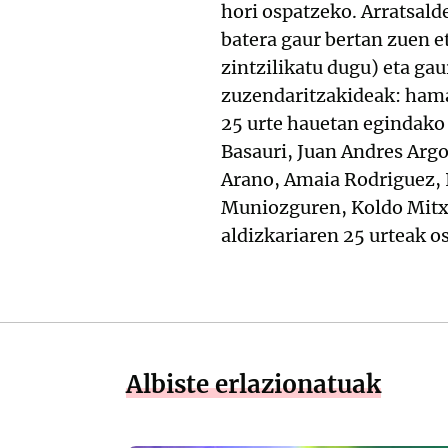
hori ospatzeko. Arratsald
batera gaur bertan zuen 
zintzilikatu dugu) eta ga
zuzendaritzakideak: hamab
25 urte hauetan egindako 
Basauri, Juan Andres Argo
Arano, Amaia Rodriguez, I
Muniozguren, Koldo Mitxe
aldizkariaren 25 urteak o
Albiste erlazionatuak