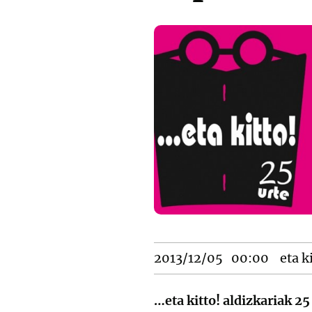
2013/12/05
00:00
eta k
…eta kitto! aldizkariak 25