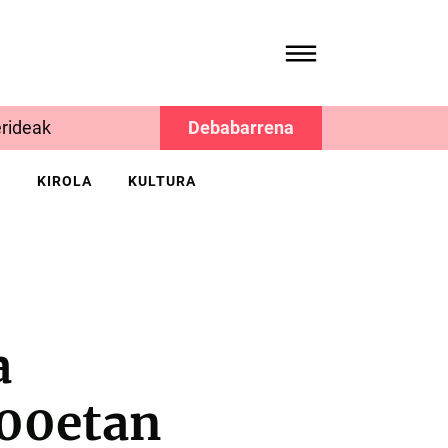
rideak
Debabarrena
K
KIROLA
KULTURA
a
.00etan