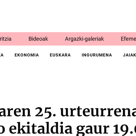
Iritzia
Bideoak
Argazki-galeriak
Efeme
ZA
EKONOMIA
EUSKARA
INGURUMENA
JAIA
aren 25. urteurren
 ekitaldia gaur 19