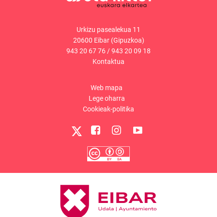
Urkizu pasealekua 11
20600 Eibar (Gipuzkoa)
943 20 67 76
/
943 20 09 18
Kontaktua
Web mapa
Lege oharra
Cookieak-politika