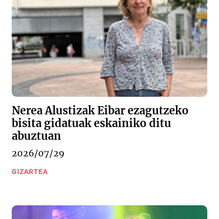
Nerea Alustizak Eibar ezagutzeko
bisita gidatuak eskainiko ditu
abuztuan
2026/07/29
GIZARTEA