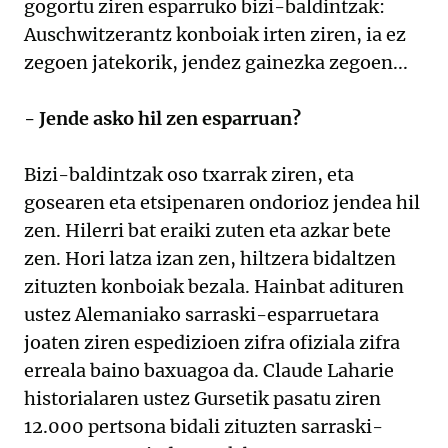
gogortu ziren esparruko bizi-baldintzak:
Auschwitzerantz konboiak irten ziren, ia ez
zegoen jatekorik, jendez gainezka zegoen...
- Jende asko hil zen esparruan?
Bizi-baldintzak oso txarrak ziren, eta
gosearen eta etsipenaren ondorioz jendea hil
zen. Hilerri bat eraiki zuten eta azkar bete
zen. Hori latza izan zen, hiltzera bidaltzen
zituzten konboiak bezala. Hainbat adituren
ustez Alemaniako sarraski-esparruetara
joaten ziren espedizioen zifra ofiziala zifra
erreala baino baxuagoa da. Claude Laharie
historialaren ustez Gursetik pasatu ziren
12.000 pertsona bidali zituzten sarraski-