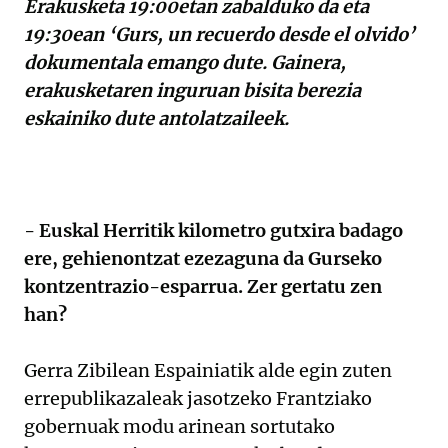
Erakusketa 19:00etan zabalduko da eta
19:30ean ‘Gurs, un recuerdo desde el olvido’
dokumentala emango dute. Gainera,
erakusketaren inguruan bisita berezia
eskainiko dute antolatzaileek.
- Euskal Herritik kilometro gutxira badago
ere, gehienontzat ezezaguna da Gurseko
kontzentrazio-esparrua. Zer gertatu zen
han?
Gerra Zibilean Espainiatik alde egin zuten
errepublikazaleak jasotzeko Frantziako
gobernuak modu arinean sortutako