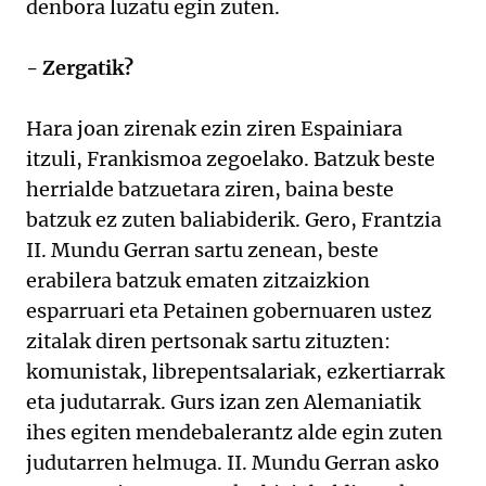
denbora luzatu egin zuten.
- Zergatik?
Hara joan zirenak ezin ziren Espainiara
itzuli, Frankismoa zegoelako. Batzuk beste
herrialde batzuetara ziren, baina beste
batzuk ez zuten baliabiderik. Gero, Frantzia
II. Mundu Gerran sartu zenean, beste
erabilera batzuk ematen zitzaizkion
esparruari eta Petainen gobernuaren ustez
zitalak diren pertsonak sartu zituzten:
komunistak, librepentsalariak, ezkertiarrak
eta judutarrak. Gurs izan zen Alemaniatik
ihes egiten mendebalerantz alde egin zuten
judutarren helmuga. II. Mundu Gerran asko