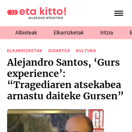
Albisteak
Elkarrizketak
Iritzia
ELKARRIZKETAK
GIZARTEA
KULTURA
Alejandro Santos, ‘Gurs
experience’:
“Tragediaren atsekabea
arnastu daiteke Gursen”