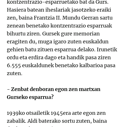
kontzentrazio-esparruetako bat da Gurs.
Hasiera batean iheslariak jasotzeko eraiki
zen, baina Frantzia II. Mundu Gerran sartu
zenean benetako kontzentrazio esparruak
bihurtu ziren. Gursek gure memorian
eragiten du, muga igaro zuten euskaldun
gehien batu zituen esparrua delako. Irunetik
ordu eta erdira dago eta handik pasa ziren
6.555 euskaldunek benetako kalbarioa pasa
zuten.
- Zenbat denboran egon zen martxan
Gurseko esparrua?
1939ko otsailetik 1945era arte egon zen
zabalik. Aldi baterako sortu zuten, baina