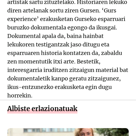
artistak sartu zituztelako. Historiaren lekuko
diren artelanak sortu ziren Gursen. ‘Gurs
experience’ erakusketan Gurseko esparruari
buruzko dokumentala egongo da ikusgai.
Dokumental apala da, baina hainbat
lekukoren testigantzak jaso ditugu eta
esparruaren historia kontatzen da, zabaldu
zen momentutik itxi arte. Bestetik,
interesgarria iruditzen zitzaigun material bat
dokumentaletik kanpo geratu zitzaigunez,
ikus-entzunezko erakusketa egin dugu
horrekin.
Albiste erlazionatuak