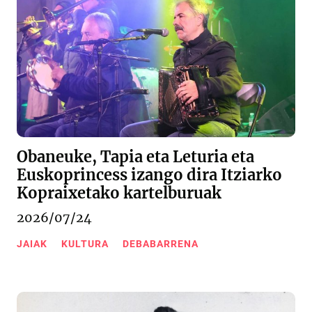
Obaneuke, Tapia eta Leturia eta
Euskoprincess izango dira Itziarko
Kopraixetako kartelburuak
2026/07/24
JAIAK
KULTURA
DEBABARRENA