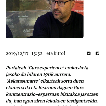
2019/12/17
15:52
eta kitto!
Portaleak ‘Gurs experience’ erakusketa
jasoko du hilaren 19tik aurrera.
‘Askatasunarte’ elkarteak sortu duen
ekimena da eta Bearnon dagoen Gurs
kontzentrazio-esparruan bizitakoa jasotzen
du, han egon ziren lekukoen testigantzekin.