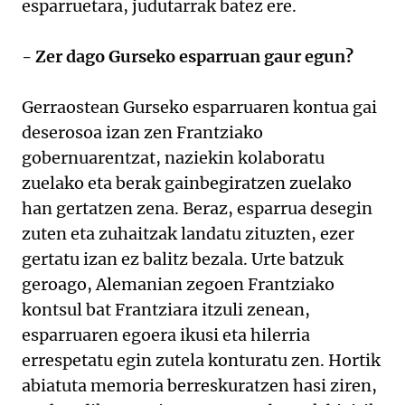
esparruetara, judutarrak batez ere.
- Zer dago Gurseko esparruan gaur egun?
Gerraostean Gurseko esparruaren kontua gai
deserosoa izan zen Frantziako
gobernuarentzat, naziekin kolaboratu
zuelako eta berak gainbegiratzen zuelako
han gertatzen zena. Beraz, esparrua desegin
zuten eta zuhaitzak landatu zituzten, ezer
gertatu izan ez balitz bezala. Urte batzuk
geroago, Alemanian zegoen Frantziako
kontsul bat Frantziara itzuli zenean,
esparruaren egoera ikusi eta hilerria
errespetatu egin zutela konturatu zen. Hortik
abiatuta memoria berreskuratzen hasi ziren,