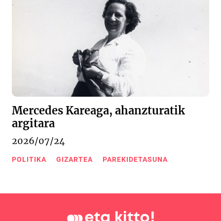
Mercedes Kareaga, ahanzturatik
argitara
2026/07/24
POLITIKA
GIZARTEA
PAREKIDETASUNA