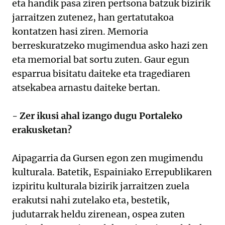
eta handik pasa ziren pertsona batzuk bizirik
jarraitzen zutenez, han gertatutakoa
kontatzen hasi ziren. Memoria
berreskuratzeko mugimendua asko hazi zen
eta memorial bat sortu zuten. Gaur egun
esparrua bisitatu daiteke eta tragediaren
atsekabea arnastu daiteke bertan.
- Zer ikusi ahal izango dugu Portaleko
erakusketan?
Aipagarria da Gursen egon zen mugimendu
kulturala. Batetik, Espainiako Errepublikaren
izpiritu kulturala bizirik jarraitzen zuela
erakutsi nahi zutelako eta, bestetik,
judutarrak heldu zirenean, ospea zuten