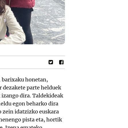
, barixaku honetan,
r dezakete parte helduek
 izango dira. Taldekideak
heldu egon beharko dira
 zein idatzizko euskara
henengo pista eta, hortik
te. Izena emateko