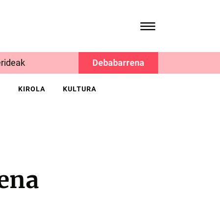
rideak
Debabarrena
K
KIROLA
KULTURA
zena