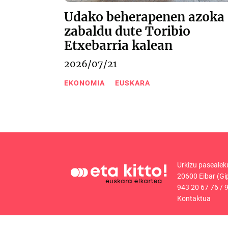
Udako beherapenen azoka
zabaldu dute Toribio
Etxebarria kalean
2026/07/21
EKONOMIA
EUSKARA
Urkizu pasealek
20600 Eibar (Gi
943 20 67 76
/
9
Kontaktua