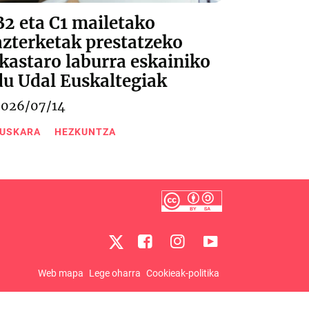
B2 eta C1 mailetako
azterketak prestatzeko
ikastaro laburra eskainiko
du Udal Euskaltegiak
2026/07/14
USKARA
HEZKUNTZA
Web mapa
Lege oharra
Cookieak-politika