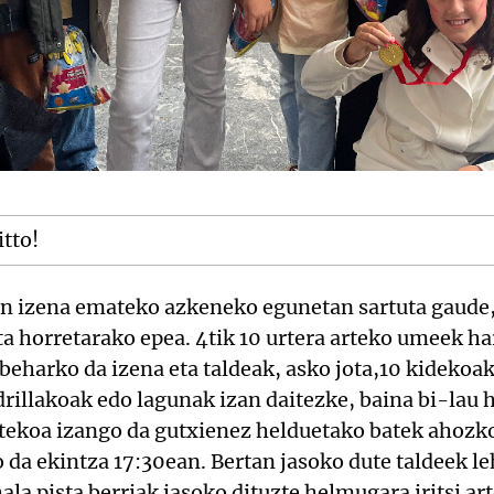
itto!
an izena emateko azkeneko egunetan sartuta gaude
a horretarako epea. 4tik 10 urtera arteko umeek ha
eharko da izena eta taldeak, asko jota,10 kidekoak
rillakoak edo lagunak izan daitezke, baina bi-lau 
stekoa izango da gutxienez helduetako batek ahozko
o da ekintza 17:30ean. Bertan jasoko dute taldeek le
ala pista berriak jasoko dituzte helmugara iritsi ar