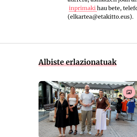
inprimaki
hau bete, tele
(elkartea@etakitto.eus).
Albiste erlazionatuak