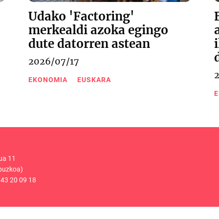
Udako 'Factoring'
merkealdi azoka egingo
dute datorren astean
2026/07/17
EKONOMIA
EUSKARA
E
ua 11
puzkoa)
43 20 09 18