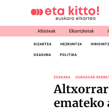
Albisteak
Elkarrizketak
GIZARTEA
HEZKUNTZA
HIRIGINT
OSASUNA
POLITIKA
EUSKARA
GURASOAK BERBE
Altxorrar
emateko 