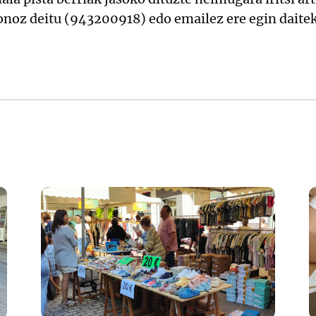
fonoz deitu (943200918) edo emailez ere egin daite