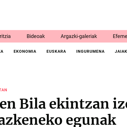
Iritzia
Bideoak
Argazki-galeriak
Efeme
ZA
EKONOMIA
EUSKARA
INGURUMENA
JAIA
TAN
en Bila ekintzan i
azkeneko egunak