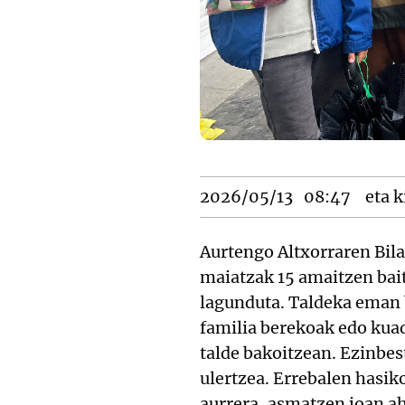
2026/05/13
08:47
eta k
Aurtengo Altxorraren Bil
maiatzak 15 amaitzen bait
lagunduta. Taldeka eman b
familia berekoak edo kuad
talde bakoitzean. Ezinbe
ulertzea. Errebalen hasik
aurrera, asmatzen joan ah