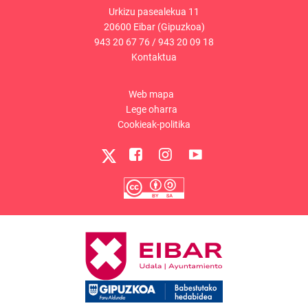
Urkizu pasealekua 11
20600 Eibar (Gipuzkoa)
943 20 67 76
/
943 20 09 18
Kontaktua
Web mapa
Lege oharra
Cookieak-politika