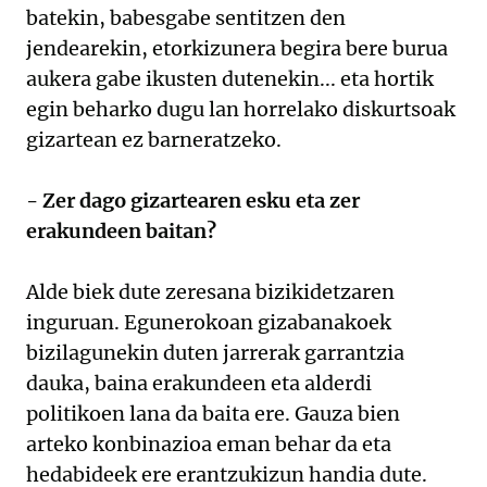
batekin, babesgabe sentitzen den
jendearekin, etorkizunera begira bere burua
aukera gabe ikusten dutenekin... eta hortik
egin beharko dugu lan horrelako diskurtsoak
gizartean ez barneratzeko.
- Zer dago gizartearen esku eta zer
erakundeen baitan?
Alde biek dute zeresana bizikidetzaren
inguruan. Egunerokoan gizabanakoek
bizilagunekin duten jarrerak garrantzia
dauka, baina erakundeen eta alderdi
politikoen lana da baita ere. Gauza bien
arteko konbinazioa eman behar da eta
hedabideek ere erantzukizun handia dute.