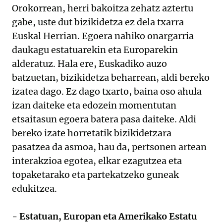
Orokorrean, herri bakoitza zehatz aztertu
gabe, uste dut bizikidetza ez dela txarra
Euskal Herrian. Egoera nahiko onargarria
daukagu estatuarekin eta Europarekin
alderatuz. Hala ere, Euskadiko auzo
batzuetan, bizikidetza beharrean, aldi bereko
izatea dago. Ez dago txarto, baina oso ahula
izan daiteke eta edozein momentutan
etsaitasun egoera batera pasa daiteke. Aldi
bereko izate horretatik bizikidetzara
pasatzea da asmoa, hau da, pertsonen artean
interakzioa egotea, elkar ezagutzea eta
topaketarako eta partekatzeko guneak
edukitzea.
- Estatuan, Europan eta Amerikako Estatu