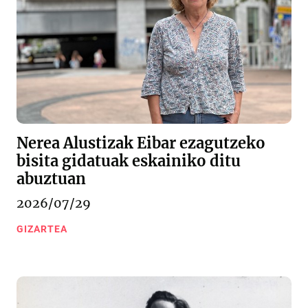
Nerea Alustizak Eibar ezagutzeko
bisita gidatuak eskainiko ditu
abuztuan
2026/07/29
GIZARTEA