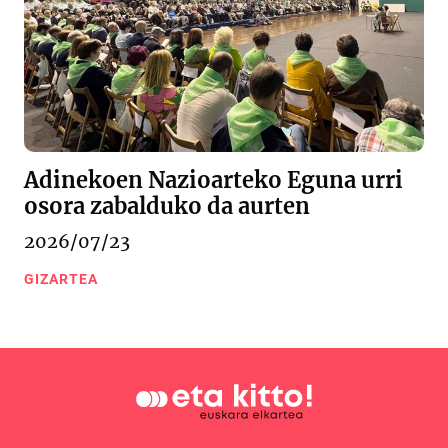
Adinekoen Nazioarteko Eguna urri
osora zabalduko da aurten
2026/07/23
GIZARTEA