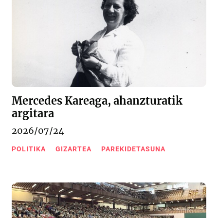
Mercedes Kareaga, ahanzturatik
argitara
2026/07/24
POLITIKA
GIZARTEA
PAREKIDETASUNA