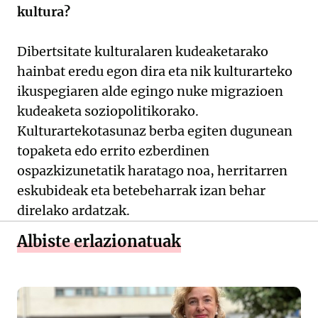
kultura?
Dibertsitate kulturalaren kudeaketarako
hainbat eredu egon dira eta nik kulturarteko
ikuspegiaren alde egingo nuke migrazioen
kudeaketa soziopolitikorako.
Kulturartekotasunaz berba egiten dugunean
topaketa edo errito ezberdinen
ospazkizunetatik haratago noa, herritarren
eskubideak eta betebeharrak izan behar
direlako ardatzak.
Albiste erlazionatuak