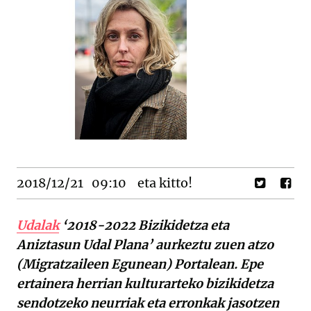
2018/12/21
09:10
eta kitto!
Udalak
‘2018-2022 Bizikidetza eta
Aniztasun Udal Plana’ aurkeztu zuen atzo
(Migratzaileen Egunean) Portalean. Epe
ertainera herrian kulturarteko bizikidetza
sendotzeko neurriak eta erronkak jasotzen