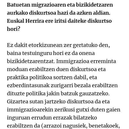
Batuetan migrazioaren eta bizikidetzaren
aurkako diskurtsoa hazi da azken aldian.
Euskal Herrira ere iritsi daiteke diskurtso
hori?
Ez dakit etorkizunean zer gertatuko den,
baina testuinguru hori ez da onena
bizikidetzarentzat. Immigrazioa erreminta
moduan erabiltzen duen diskurtsoa eta
praktika politikoa sortzen dabil, eta
ezberdintasunak zurigarri bezala erabiltzen
dituzte politika jakin batzuk gauzatzeko.
Gizartea sutan jartzeko diskurtsoa da eta
immigrazioarekin zerikusi gutxi duten gaien
inguruan errudun errazak bilatzeko
erabiltzen da (arrazoi nagusiek, benetakoek,