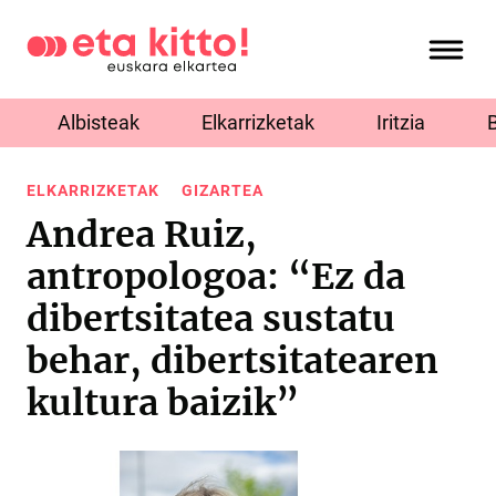
Albisteak
Elkarrizketak
Iritzia
ELKARRIZKETAK
GIZARTEA
Andrea Ruiz,
antropologoa: “Ez da
dibertsitatea sustatu
behar, dibertsitatearen
kultura baizik”