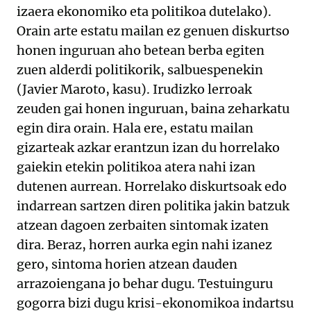
izaera ekonomiko eta politikoa dutelako).
Orain arte estatu mailan ez genuen diskurtso
honen inguruan aho betean berba egiten
zuen alderdi politikorik, salbuespenekin
(Javier Maroto, kasu). Irudizko lerroak
zeuden gai honen inguruan, baina zeharkatu
egin dira orain. Hala ere, estatu mailan
gizarteak azkar erantzun izan du horrelako
gaiekin etekin politikoa atera nahi izan
dutenen aurrean. Horrelako diskurtsoak edo
indarrean sartzen diren politika jakin batzuk
atzean dagoen zerbaiten sintomak izaten
dira. Beraz, horren aurka egin nahi izanez
gero, sintoma horien atzean dauden
arrazoiengana jo behar dugu. Testuinguru
gogorra bizi dugu krisi-ekonomikoa indartsu