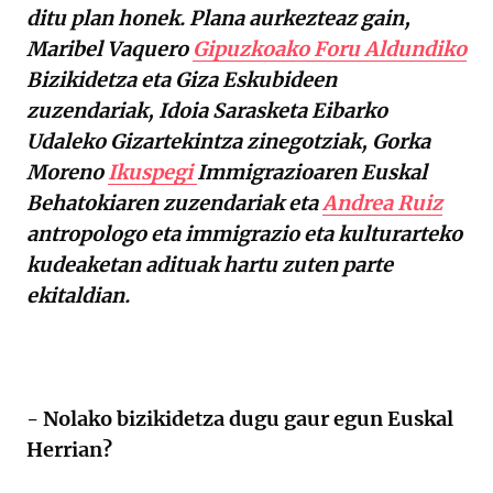
ditu plan honek. Plana aurkezteaz gain,
Maribel Vaquero
Gipuzkoako Foru Aldundiko
Bizikidetza eta Giza Eskubideen
zuzendariak, Idoia Sarasketa Eibarko
Udaleko Gizartekintza zinegotziak, Gorka
Moreno
Ikuspegi
Immigrazioaren Euskal
Behatokiaren zuzendariak eta
Andrea Ruiz
antropologo eta immigrazio eta kulturarteko
kudeaketan adituak hartu zuten parte
ekitaldian.
- Nolako bizikidetza dugu gaur egun Euskal
Herrian?