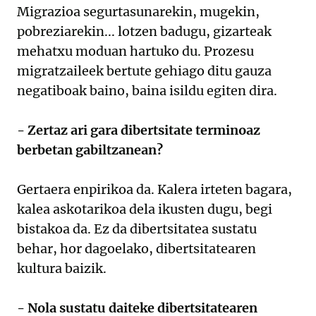
Migrazioa segurtasunarekin, mugekin,
pobreziarekin... lotzen badugu, gizarteak
mehatxu moduan hartuko du. Prozesu
migratzaileek bertute gehiago ditu gauza
negatiboak baino, baina isildu egiten dira.
- Zertaz ari gara dibertsitate terminoaz
berbetan gabiltzanean?
Gertaera enpirikoa da. Kalera irteten bagara,
kalea askotarikoa dela ikusten dugu, begi
bistakoa da. Ez da dibertsitatea sustatu
behar, hor dagoelako, dibertsitatearen
kultura baizik.
- Nola sustatu daiteke dibertsitatearen