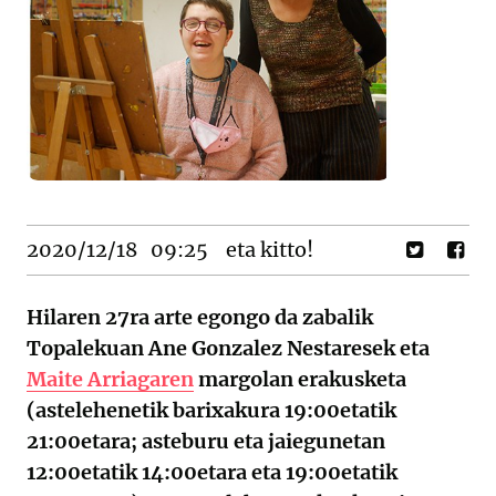
2020/12/18
09:25
eta kitto!
Hilaren 27ra arte egongo da zabalik
Topalekuan Ane Gonzalez Nestaresek eta
Maite Arriagaren
margolan erakusketa
(astelehenetik barixakura 19:00etatik
21:00etara; asteburu eta jaiegunetan
12:00etatik 14:00etara eta 19:00etatik