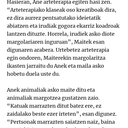
Hasieran, Ane arteterapia egiten hasi zen.
“Arteterapiako klaseak oso kreatiboak dira,
ez dira aurrez pentsatutako ideietatik
abiatzen eta irudiak gogora ekarriz koadroak
lantzen dituzte. Horrela, irudiek asko diote
margolariaren inguruan”, Maitek esan
digunaren arabera. Urtebetez arteterapia
egin ondoren, Maiterekin margolaritza
ikasten jarraitu du Anek eta maila asko
hobetu duela uste du.
Anek animaliak asko maite ditu eta
animaliak margotzea gustatzen zaio.
“Katuak marrazten ditut batez ere, ez
zaidalako beste ezer irteten”, esan digunez.
“Pertsonak marrazten saiatzen naiz, baina