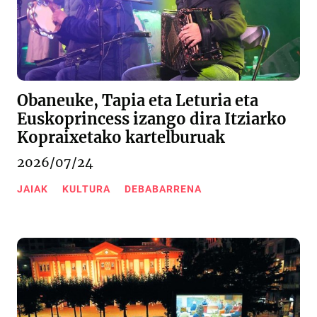
Obaneuke, Tapia eta Leturia eta
Euskoprincess izango dira Itziarko
Kopraixetako kartelburuak
2026/07/24
JAIAK
KULTURA
DEBABARRENA