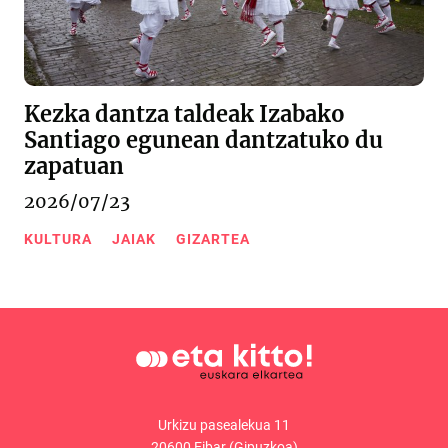
Kezka dantza taldeak Izabako
Santiago egunean dantzatuko du
zapatuan
2026/07/23
KULTURA
JAIAK
GIZARTEA
Urkizu pasealekua 11
20600 Eibar (Gipuzkoa)