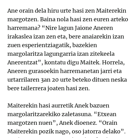
Ane orain dela hiru urte hasi zen Maiterekin
margotzen. Baina nola hasi zen euren arteko
harremana? “Nire lagun Jaione Aneren
irakaslea izan zen eta, bere anaiarekin izan
zuen esperientziagatik, bazekien
margolaritza lagungarria izan zitekeela
Anerentzat”, kontatu digu Maitek. Horrela,
Aneren gurasoekin harremanetan jarri eta
urtarrilaren 3an 20 urte beteko dituen neska
bere tailerrera joaten hasi zen.
Maiterekin hasi aurretik Anek bazuen
margolaritzarekiko zaletasuna. “Etxean
margotzen nuen”, Anek dioenez. “Orain
Maiterekin pozik nago, oso jatorra delako”.