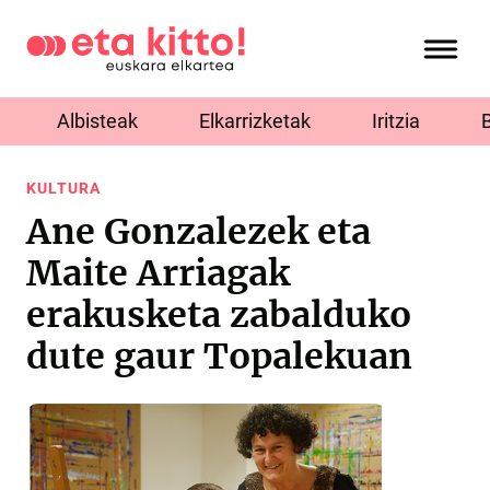
Albisteak
Elkarrizketak
Iritzia
KULTURA
Ane Gonzalezek eta
Maite Arriagak
erakusketa zabalduko
dute gaur Topalekuan