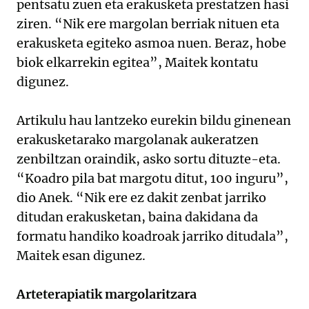
pentsatu zuen eta erakusketa prestatzen hasi
ziren. “Nik ere margolan berriak nituen eta
erakusketa egiteko asmoa nuen. Beraz, hobe
biok elkarrekin egitea”, Maitek kontatu
digunez.
Artikulu hau lantzeko eurekin bildu ginenean
erakusketarako margolanak aukeratzen
zenbiltzan oraindik, asko sortu dituzte-eta.
“Koadro pila bat margotu ditut, 100 inguru”,
dio Anek. “Nik ere ez dakit zenbat jarriko
ditudan erakusketan, baina dakidana da
formatu handiko koadroak jarriko ditudala”,
Maitek esan digunez.
Arteterapiatik margolaritzara