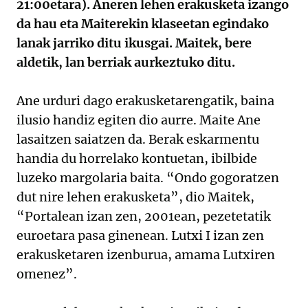
21:00etara). Aneren lehen erakusketa izango
da hau eta Maiterekin klaseetan egindako
lanak jarriko ditu ikusgai. Maitek, bere
aldetik, lan berriak aurkeztuko ditu.
Ane urduri dago erakusketarengatik, baina
ilusio handiz egiten dio aurre. Maite Ane
lasaitzen saiatzen da. Berak eskarmentu
handia du horrelako kontuetan, ibilbide
luzeko margolaria baita. “Ondo gogoratzen
dut nire lehen erakusketa”, dio Maitek,
“Portalean izan zen, 2001ean, pezetetatik
euroetara pasa ginenean. Lutxi I izan zen
erakusketaren izenburua, amama Lutxiren
omenez”.