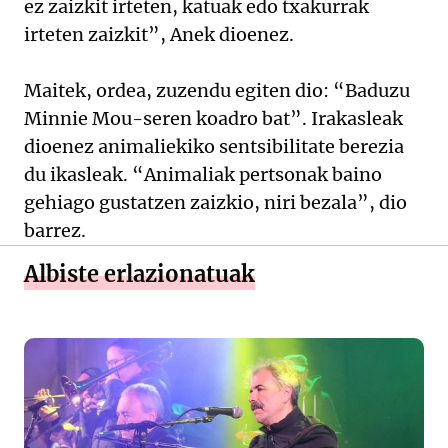
ez zaizkit irteten, katuak edo txakurrak
irteten zaizkit”, Anek dioenez.
Maitek, ordea, zuzendu egiten dio: “Baduzu
Minnie Mou-seren koadro bat”. Irakasleak
dioenez animaliekiko sentsibilitate berezia
du ikasleak. “Animaliak pertsonak baino
gehiago gustatzen zaizkio, niri bezala”, dio
barrez.
Albiste erlazionatuak