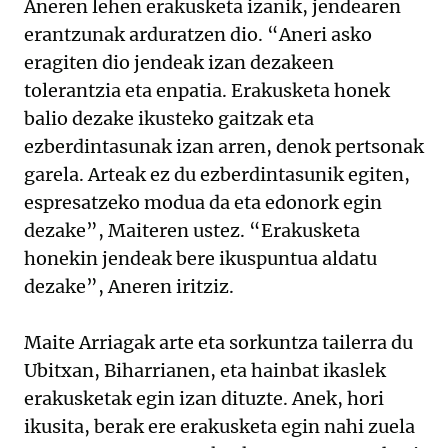
Aneren lehen erakusketa izanik, jendearen
erantzunak arduratzen dio. “Aneri asko
eragiten dio jendeak izan dezakeen
tolerantzia eta enpatia. Erakusketa honek
balio dezake ikusteko gaitzak eta
ezberdintasunak izan arren, denok pertsonak
garela. Arteak ez du ezberdintasunik egiten,
espresatzeko modua da eta edonork egin
dezake”, Maiteren ustez. “Erakusketa
honekin jendeak bere ikuspuntua aldatu
dezake”, Aneren iritziz.
Maite Arriagak arte eta sorkuntza tailerra du
Ubitxan, Biharrianen, eta hainbat ikaslek
erakusketak egin izan dituzte. Anek, hori
ikusita, berak ere erakusketa egin nahi zuela