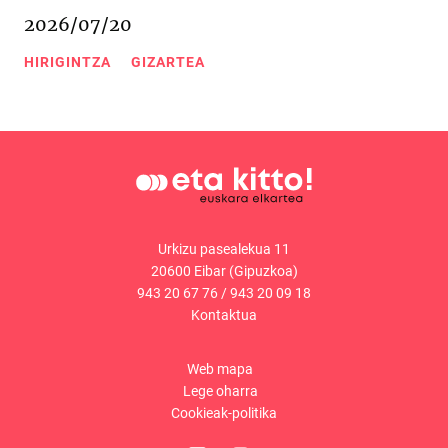
2026/07/20
HIRIGINTZA
GIZARTEA
Urkizu pasealekua 11
20600 Eibar (Gipuzkoa)
943 20 67 76
/
943 20 09 18
Kontaktua
Web mapa
Lege oharra
Cookieak-politika