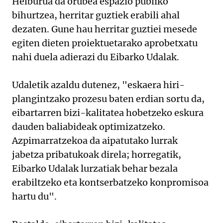
Helburua da orubea espazio publiko
bihurtzea, herritar guztiek erabili ahal
dezaten. Gune hau herritar guztiei mesede
egiten dieten proiektuetarako aprobetxatu
nahi duela adierazi du Eibarko Udalak.
Udaletik azaldu dutenez, "eskaera hiri-
plangintzako prozesu baten erdian sortu da,
eibartarren bizi-kalitatea hobetzeko eskura
dauden baliabideak optimizatzeko.
Azpimarratzekoa da aipatutako lurrak
jabetza pribatukoak direla; horregatik,
Eibarko Udalak lurzatiak behar bezala
erabiltzeko eta kontserbatzeko konpromisoa
hartu du".