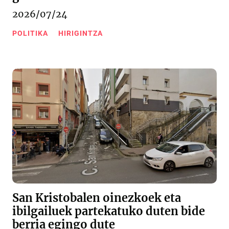
2026/07/24
POLITIKA
HIRIGINTZA
San Kristobalen oinezkoek eta
ibilgailuek partekatuko duten bide
berria egingo dute