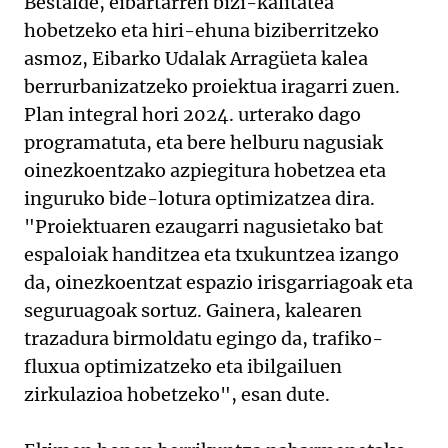
Bestalde, eibartarren bizi-kalitatea
hobetzeko eta hiri-ehuna biziberritzeko
asmoz, Eibarko Udalak Arragüeta kalea
berrurbanizatzeko proiektua iragarri zuen.
Plan integral hori 2024. urterako dago
programatuta, eta bere helburu nagusiak
oinezkoentzako azpiegitura hobetzea eta
inguruko bide-lotura optimizatzea dira.
"Proiektuaren ezaugarri nagusietako bat
espaloiak handitzea eta txukuntzea izango
da, oinezkoentzat espazio irisgarriagoak eta
seguruagoak sortuz. Gainera, kalearen
trazadura birmoldatu egingo da, trafiko-
fluxua optimizatzeko eta ibilgailuen
zirkulazioa hobetzeko", esan dute.