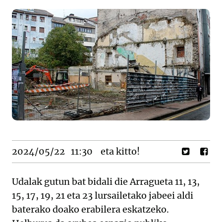
2024/05/22
11:30
eta kitto!
Udalak gutun bat bidali die Arragueta 11, 13,
15, 17, 19, 21 eta 23 lursailetako jabeei aldi
baterako doako erabilera eskatzeko.