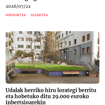
2026/07/22
HIRIGINTZA
GIZARTEA
Udalak herriko hiru lorategi berritu
eta hobetuko ditu 29.000 euroko
inbertsioarekin