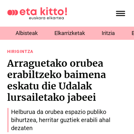
Albisteak
Elkarrizketak
Iritzia
HIRIGINTZA
Arraguetako orubea
erabiltzeko baimena
eskatu die Udalak
lursailetako jabeei
Helburua da orubea espazio publiko
bihurtzea, herritar guztiek erabili ahal
dezaten