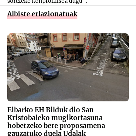
sortzeko konpromisoa dugu".
Albiste erlazionatuak
Eibarko EH Bilduk dio San
Kristobaleko mugikortasuna
hobetzeko bere proposamena
gauzatuko duela Udalak