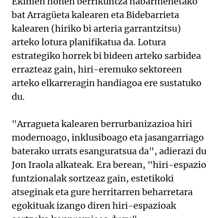
Ekimen honen berrikuntza nabarmenetako
bat Arragüeta kalearen eta Bidebarrieta
kalearen (hiriko bi arteria garrantzitsu)
arteko lotura planifikatua da. Lotura
estrategiko horrek bi bideen arteko sarbidea
errazteaz gain, hiri-eremuko sektoreen
arteko elkarreragin handiagoa ere sustatuko
du.
"Arragueta kalearen berrurbanizazioa hiri
modernoago, inklusiboago eta jasangarriago
baterako urrats esanguratsua da", adierazi du
Jon Iraola alkateak. Era berean, "hiri-espazio
funtzionalak sortzeaz gain, estetikoki
atseginak eta gure herritarren beharretara
egokituak izango diren hiri-espazioak