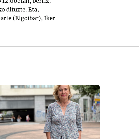
 12:00etan, berriz,
o dituzte. Eta,
arte (Elgoibar), Iker