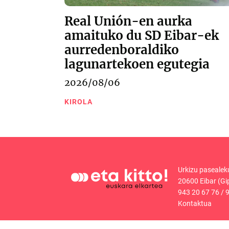
Real Unión-en aurka
amaituko du SD Eibar-ek
aurredenboraldiko
lagunartekoen egutegia
2026/08/06
KIROLA
Urkizu pasealek
20600 Eibar (Gi
943 20 67 76
/
9
Kontaktua