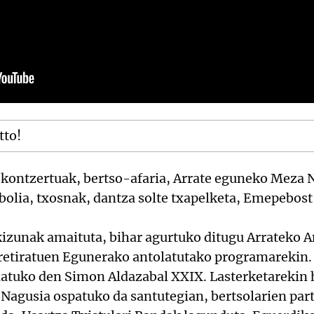
tto!
kontzertuak, bertso-afaria, Arrate eguneko Meza N
bolia, txosnak, dantza solte txapelketa, Emepebost 
izunak amaituta, bihar agurtuko ditugu Arrateko 
Erretiratuen Egunerako antolatutako programarekin.
iatuko den Simon Aldazabal XXIX. Lasterketarekin 
Nagusia ospatuko da santutegian, bertsolarien part