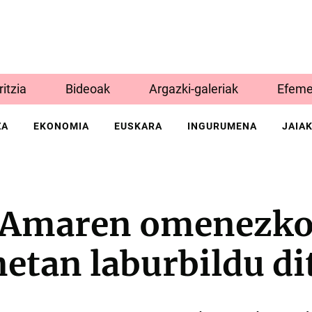
Iritzia
Bideoak
Argazki-galeriak
Efeme
ZA
EKONOMIA
EUSKARA
INGURUMENA
JAIA
 Amaren omenezko 
etan laburbildu d