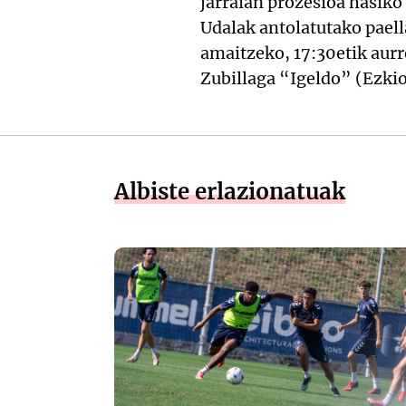
jarraian prozesioa hasiko
Udalak antolatutako paell
amaitzeko, 17:30etik aurre
Zubillaga “Igeldo” (Ezkio
Albiste erlazionatuak