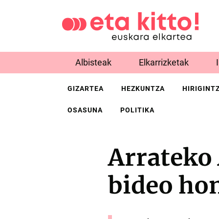
Albisteak
Elkarrizketak
GIZARTEA
HEZKUNTZA
HIRIGINT
OSASUNA
POLITIKA
Arrateko
bideo hon