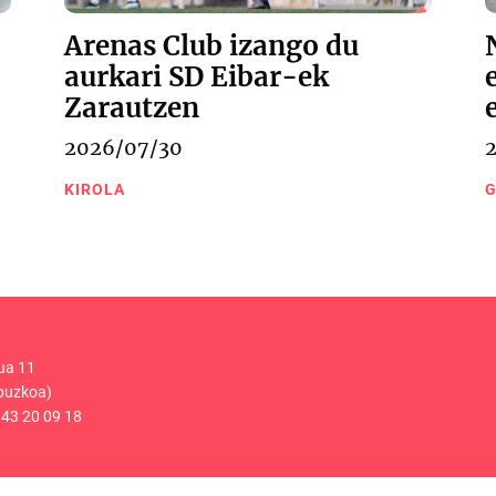
Arenas Club izango du
aurkari SD Eibar-ek
Zarautzen
2026/07/30
KIROLA
G
ua 11
puzkoa)
43 20 09 18