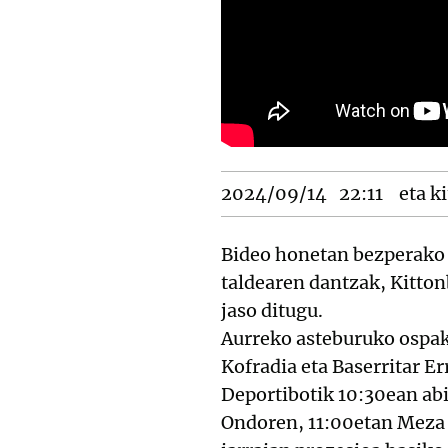
2024/09/14
22:11
eta ki
Bideo honetan bezperako 
taldearen dantzak, Kitton
jaso ditugu.
Aurreko asteburuko ospak
Kofradia eta Baserritar 
Deportibotik 10:30ean ab
Ondoren, 11:00etan Meza 