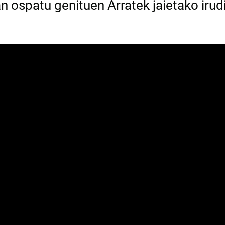
n ospatu genituen Arratek jaietako iru