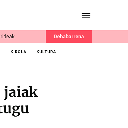
rideak
Debabarrena
K
KIROLA
KULTURA
jaiak
itugu