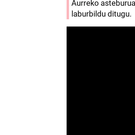
Aurreko asteburua
laburbildu ditugu.