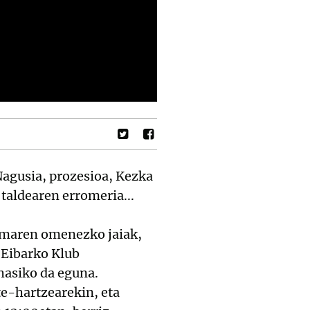
agusia, prozesioa, Kezka
taldearen erromeria...
Amaren omenezko jaiak,
 Eibarko Klub
hasiko da eguna.
e-hartzearekin, eta