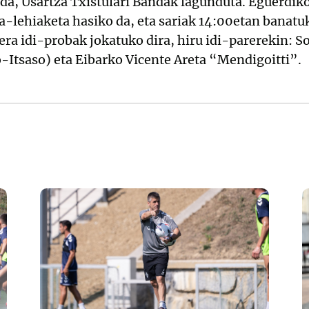
 da, Usartza Txistulari Bandak lagunduta. Eguerdiko
a-lehiaketa hasiko da, eta sariak 14:00etan banatuk
ra idi-probak jokatuko dira, hiru idi-parerekin: So
-Itsaso) eta Eibarko Vicente Areta “Mendigoitti”.