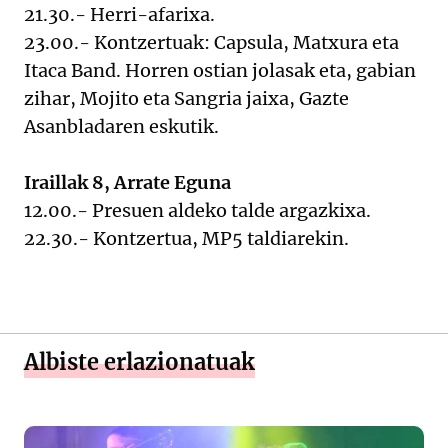
21.30.- Herri-afarixa.
23.00.- Kontzertuak: Capsula, Matxura eta
Itaca Band. Horren ostian jolasak eta, gabian
zihar, Mojito eta Sangria jaixa, Gazte
Asanbladaren eskutik.
Iraillak 8, Arrate Eguna
12.00.- Presuen aldeko talde argazkixa.
22.30.- Kontzertua, MP5 taldiarekin.
Albiste erlazionatuak