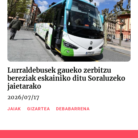
Lurraldebusek gaueko zerbitzu
bereziak eskainiko ditu Soraluzeko
jaietarako
2026/07/17
JAIAK
GIZARTEA
DEBABARRENA