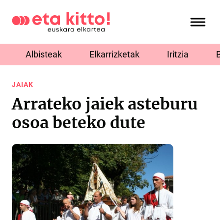
Albisteak
Elkarrizketak
Iritzia
JAIAK
Arrateko jaiek asteburu
osoa beteko dute