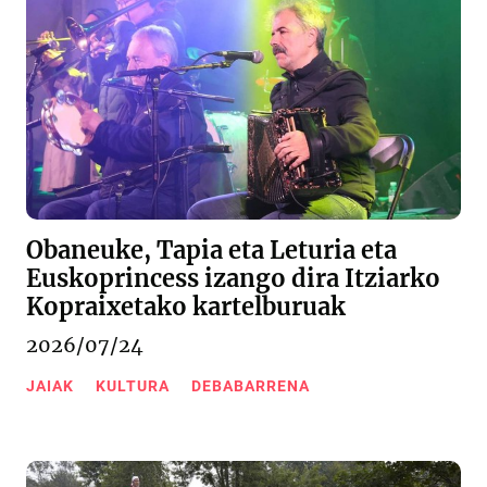
Obaneuke, Tapia eta Leturia eta
Euskoprincess izango dira Itziarko
Kopraixetako kartelburuak
2026/07/24
JAIAK
KULTURA
DEBABARRENA