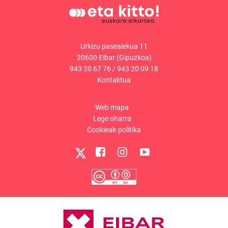
Urkizu pasealekua 11
20600 Eibar (Gipuzkoa)
943 20 67 76
/
943 20 09 18
Kontaktua
Web mapa
Lege oharra
Cookieak-politika