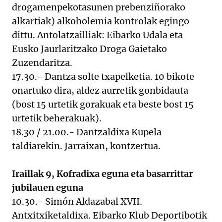
drogamenpekotasunen prebenziñorako
alkartiak) alkoholemia kontrolak egingo
dittu. Antolatzailliak: Eibarko Udala eta
Eusko Jaurlaritzako Droga Gaietako
Zuzendaritza.
17.30.- Dantza solte txapelketia. 10 bikote
onartuko dira, aldez aurretik gonbidauta
(bost 15 urtetik gorakuak eta beste bost 15
urtetik beherakuak).
18.30 / 21.00.- Dantzaldixa Kupela
taldiarekin. Jarraixan, kontzertua.
Iraillak 9, Kofradixa eguna eta basarrittar
jubilauen eguna
10.30.- Simón Aldazabal XVII.
Antxitxiketaldixa. Eibarko Klub Deportibotik