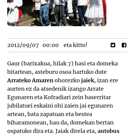
2012/09/07
00:00
eta kitto!
Gaur (barixakua, hilak 7) hasi eta domeka
bitartean, asteburu osoa hartuko dute
Arrateko Amaren
ohorezko
jaiek
, izan ere
aurten ez da atsedenik izango Arrate
Egunaren eta Kofradiari zein baserritar
jubilatuei eskaini ohi zaien jai egunaren
artean, bata zapatuan eta bestea
biharamonean, hau da, domekan bertan
ospatuko dira eta. Jaiak direla eta,
autobus