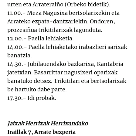
urten eta Arrateraiño (Orbeko bidetik).
11.00.- Meza Nagusixa bertsolarixekin eta
Arrateko ezpata-dantzariekin. Ondoren,
prozesiñua trikitilarixak lagunduta.
12.00.- Paella lehiaketia.
14.00.- Paella lehiaketako irabazlieri sarixak
banatzia.
14.30.- Jubilauendako bazkarixa, Kantabria
jatetxian. Basarrittar nagusixeri oparixak
banatuko detsez. Trikitilari eta bertsolarixak
be hartuko dabe parte.
17.30.- Idi probak.
Jaixak Herrixak Herrixandako
Iraillak 7, Arrate bezperia