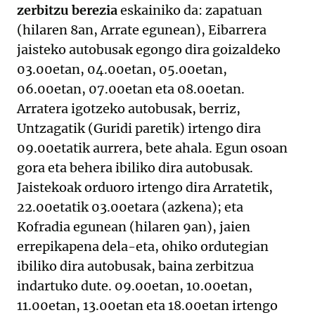
zerbitzu berezia
eskainiko da: zapatuan
(hilaren 8an, Arrate egunean), Eibarrera
jaisteko autobusak egongo dira goizaldeko
03.00etan, 04.00etan, 05.00etan,
06.00etan, 07.00etan eta 08.00etan.
Arratera igotzeko autobusak, berriz,
Untzagatik (Guridi paretik) irtengo dira
09.00etatik aurrera, bete ahala. Egun osoan
gora eta behera ibiliko dira autobusak.
Jaistekoak orduoro irtengo dira Arratetik,
22.00etatik 03.00etara (azkena); eta
Kofradia egunean (hilaren 9an), jaien
errepikapena dela-eta, ohiko ordutegian
ibiliko dira autobusak, baina zerbitzua
indartuko dute. 09.00etan, 10.00etan,
11.00etan, 13.00etan eta 18.00etan irtengo