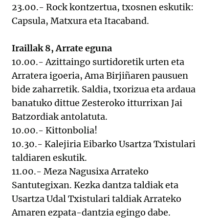
23.00.- Rock kontzertua, txosnen eskutik:
Capsula, Matxura eta Itacaband.
Iraillak 8, Arrate eguna
10.00.- Azittaingo surtidoretik urten eta
Arratera igoeria, Ama Birjiñaren pausuen
bide zaharretik. Saldia, txorizua eta ardaua
banatuko dittue Zesteroko itturrixan Jai
Batzordiak antolatuta.
10.00.- Kittonbolia!
10.30.- Kalejiria Eibarko Usartza Txistulari
taldiaren eskutik.
11.00.- Meza Nagusixa Arrateko
Santutegixan. Kezka dantza taldiak eta
Usartza Udal Txistulari taldiak Arrateko
Amaren ezpata-dantzia egingo dabe.