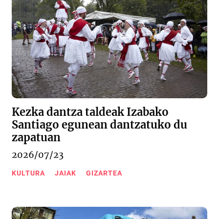
Kezka dantza taldeak Izabako
Santiago egunean dantzatuko du
zapatuan
2026/07/23
KULTURA
JAIAK
GIZARTEA