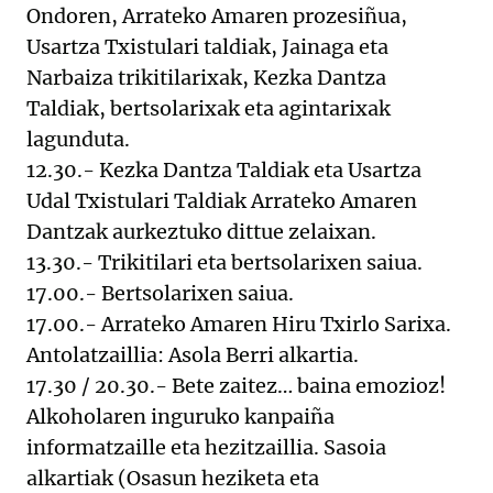
Ondoren, Arrateko Amaren prozesiñua,
Usartza Txistulari taldiak, Jainaga eta
Narbaiza trikitilarixak, Kezka Dantza
Taldiak, bertsolarixak eta agintarixak
lagunduta.
12.30.- Kezka Dantza Taldiak eta Usartza
Udal Txistulari Taldiak Arrateko Amaren
Dantzak aurkeztuko dittue zelaixan.
13.30.- Trikitilari eta bertsolarixen saiua.
17.00.- Bertsolarixen saiua.
17.00.- Arrateko Amaren Hiru Txirlo Sarixa.
Antolatzaillia: Asola Berri alkartia.
17.30 / 20.30.- Bete zaitez… baina emozioz!
Alkoholaren inguruko kanpaiña
informatzaille eta hezitzaillia. Sasoia
alkartiak (Osasun heziketa eta