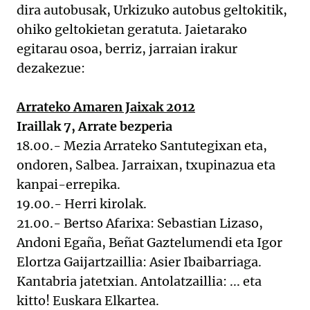
dira autobusak, Urkizuko autobus geltokitik,
ohiko geltokietan geratuta. Jaietarako
egitarau osoa, berriz, jarraian irakur
dezakezue:
Arrateko Amaren Jaixak 2012
Iraillak 7, Arrate bezperia
18.00.- Mezia Arrateko Santutegixan eta,
ondoren, Salbea. Jarraixan, txupinazua eta
kanpai-errepika.
19.00.- Herri kirolak.
21.00.- Bertso Afarixa: Sebastian Lizaso,
Andoni Egaña, Beñat Gaztelumendi eta Igor
Elortza Gaijartzaillia: Asier Ibaibarriaga.
Kantabria jatetxian. Antolatzaillia: ... eta
kitto! Euskara Elkartea.