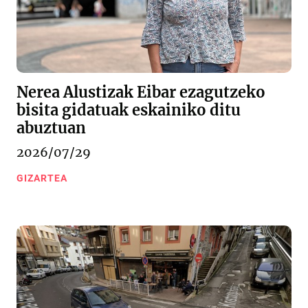
Nerea Alustizak Eibar ezagutzeko
bisita gidatuak eskainiko ditu
abuztuan
2026/07/29
GIZARTEA