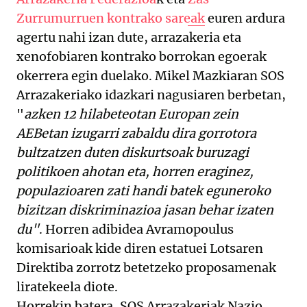
Zurrumurruen kontrako sareak
euren ardura
agertu nahi izan dute, arrazakeria eta
xenofobiaren kontrako borrokan egoerak
okerrera egin duelako. Mikel Mazkiaran SOS
Arrazakeriako idazkari nagusiaren berbetan,
"
azken 12 hilabeteotan Europan zein
AEBetan izugarri zabaldu dira gorrotora
bultzatzen duten diskurtsoak buruzagi
politikoen ahotan eta, horren eraginez,
populazioaren zati handi batek eguneroko
bizitzan diskriminazioa jasan behar izaten
du"
. Horren adibidea Avramopoulus
komisarioak kide diren estatuei Lotsaren
Direktiba zorrotz betetzeko proposamenak
liratekeela diote.
Horrekin batera, SOS Arrazakeriak Nazio