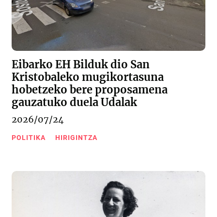
Eibarko EH Bilduk dio San
Kristobaleko mugikortasuna
hobetzeko bere proposamena
gauzatuko duela Udalak
2026/07/24
POLITIKA
HIRIGINTZA