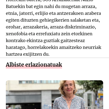
Batuekin bat egin nahi du mugetan arraza,
etnia, jatorri, erlijio eta antzerakoen arabera
egiten dituzten gehiegikerien salaketan eta,
orohar, arrazakeria, arraza diskriminazio,
xenofobia eta errefuxiatu zein etorkinen
kontrako ekintza guztiak gaitzesteaz
haratago, horrelakoekin amaitzeko neurriak
hartzea exijitzen du.
Albiste erlazionatuak