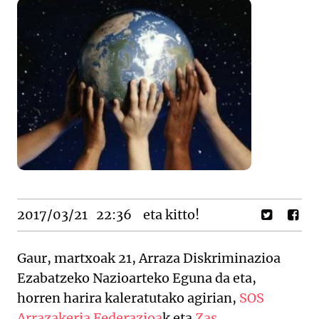
2017/03/21
22:36
eta kitto!
Gaur, martxoak 21, Arraza Diskriminazioa
Ezabatzeko Nazioarteko Eguna da eta,
horren harira kaleratutako agirian,
SOS
Arrazakeria Federazioa
k eta
Zas