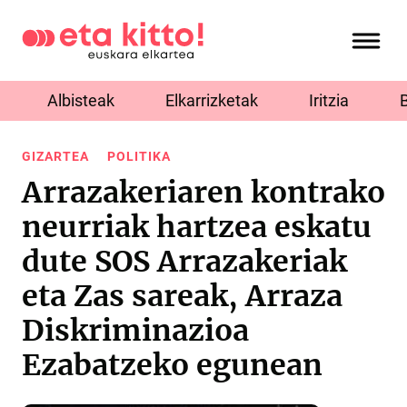
Albisteak
Elkarrizketak
Iritzia
GIZARTEA
POLITIKA
Arrazakeriaren kontrako
neurriak hartzea eskatu
dute SOS Arrazakeriak
eta Zas sareak, Arraza
Diskriminazioa
Ezabatzeko egunean