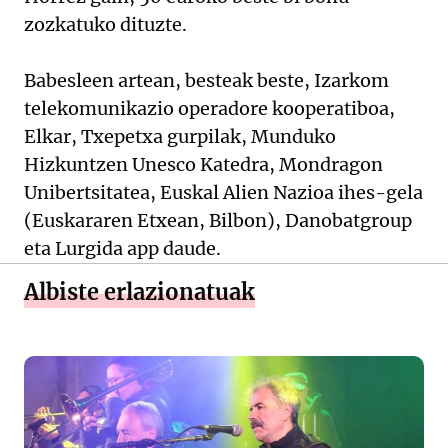
zozkatuko dituzte.
Babesleen artean, besteak beste, Izarkom
telekomunikazio operadore kooperatiboa,
Elkar, Txepetxa gurpilak, Munduko
Hizkuntzen Unesco Katedra, Mondragon
Unibertsitatea, Euskal Alien Nazioa ihes-gela
(Euskararen Etxean, Bilbon), Danobatgroup
eta Lurgida app daude.
Albiste erlazionatuak