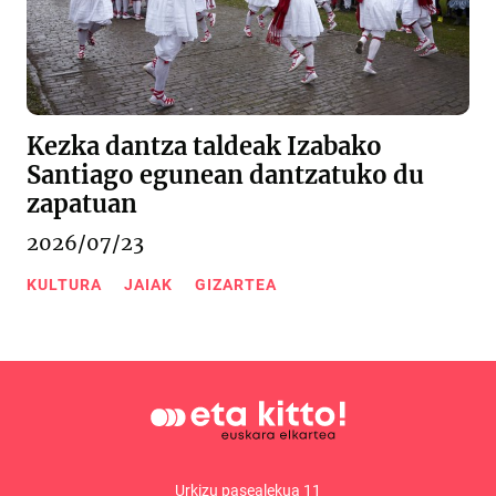
Kezka dantza taldeak Izabako
Santiago egunean dantzatuko du
zapatuan
2026/07/23
KULTURA
JAIAK
GIZARTEA
Urkizu pasealekua 11