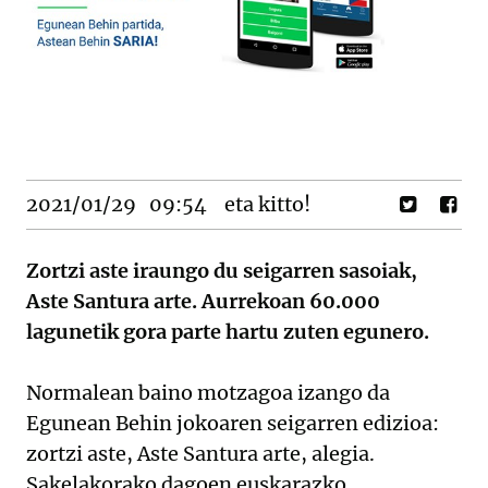
2021/01/29
09:54
eta kitto!
Zortzi aste iraungo du seigarren sasoiak,
Aste Santura arte. Aurrekoan 60.000
lagunetik gora parte hartu zuten egunero.
Normalean baino motzagoa izango da
Egunean Behin jokoaren seigarren edizioa:
zortzi aste, Aste Santura arte, alegia.
Sakelakorako dagoen euskarazko