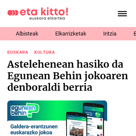
Albisteak
Elkarrizketak
Iritzia
EUSKARA
KULTURA
Astelehenean hasiko da
Egunean Behin jokoaren
denboraldi berria