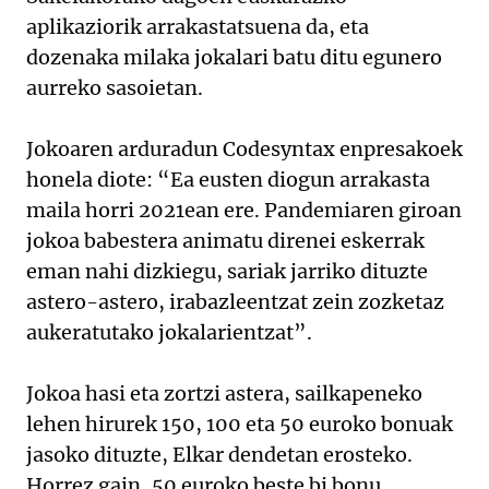
aplikaziorik arrakastatsuena da, eta
dozenaka milaka jokalari batu ditu egunero
aurreko sasoietan.
Jokoaren arduradun Codesyntax enpresakoek
honela diote: “Ea eusten diogun arrakasta
maila horri 2021ean ere. Pandemiaren giroan
jokoa babestera animatu direnei eskerrak
eman nahi dizkiegu, sariak jarriko dituzte
astero-astero, irabazleentzat zein zozketaz
aukeratutako jokalarientzat”.
Jokoa hasi eta zortzi astera, sailkapeneko
lehen hirurek 150, 100 eta 50 euroko bonuak
jasoko dituzte, Elkar dendetan erosteko.
Horrez gain, 50 euroko beste bi bonu