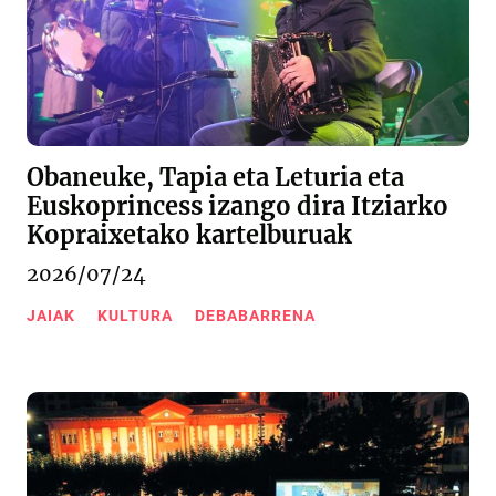
Obaneuke, Tapia eta Leturia eta
Euskoprincess izango dira Itziarko
Kopraixetako kartelburuak
2026/07/24
JAIAK
KULTURA
DEBABARRENA