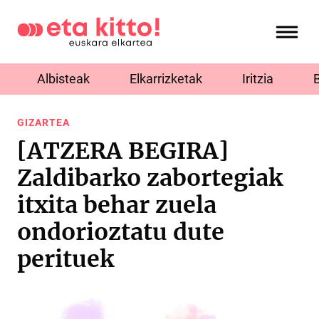
Albisteak
Elkarrizketak
Iritzia
GIZARTEA
[ATZERA BEGIRA]
Zaldibarko zabortegiak
itxita behar zuela
ondorioztatu dute
perituek