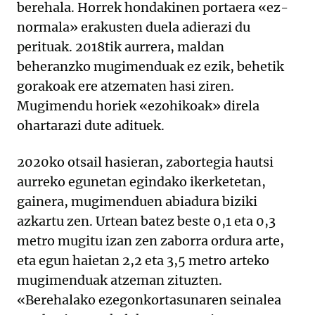
berehala. Horrek hondakinen portaera «ez-
normala» erakusten duela adierazi du
perituak. 2018tik aurrera, maldan
beheranzko mugimenduak ez ezik, behetik
gorakoak ere atzematen hasi ziren.
Mugimendu horiek «ezohikoak» direla
ohartarazi dute adituek.
2020ko otsail hasieran, zabortegia hautsi
aurreko egunetan egindako ikerketetan,
gainera, mugimenduen abiadura biziki
azkartu zen. Urtean batez beste 0,1 eta 0,3
metro mugitu izan zen zaborra ordura arte,
eta egun haietan 2,2 eta 3,5 metro arteko
mugimenduak atzeman zituzten.
«Berehalako ezegonkortasunaren seinalea