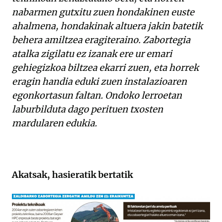
nabarmen gutxitu zuen hondakinen euste
ahalmena, hondakinak altuera jakin batetik
behera amiltzea eragiteraino. Zabortegia
atalka zigilatu ez izanak ere ur emari
gehiegizkoa biltzea ekarri zuen, eta horrek
eragin handia eduki zuen instalazioaren
egonkortasun faltan. Ondoko lerroetan
laburbilduta dago perituen txosten
mardularen edukia.
Akatsak, hasieratik bertatik