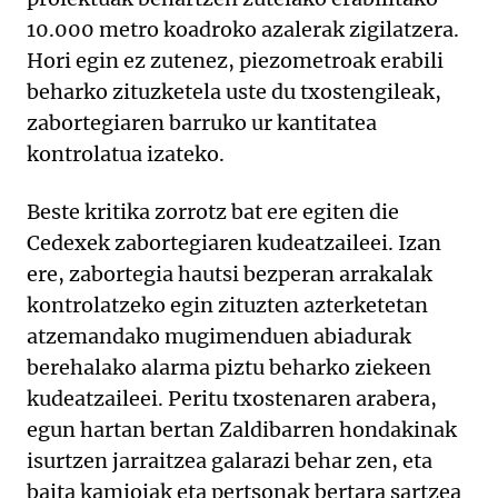
10.000 metro koadroko azalerak zigilatzera.
Hori egin ez zutenez, piezometroak erabili
beharko zituzketela uste du txostengileak,
zabortegiaren barruko ur kantitatea
kontrolatua izateko.
Beste kritika zorrotz bat ere egiten die
Cedexek zabortegiaren kudeatzaileei. Izan
ere, zabortegia hautsi bezperan arrakalak
kontrolatzeko egin zituzten azterketetan
atzemandako mugimenduen abiadurak
berehalako alarma piztu beharko ziekeen
kudeatzaileei. Peritu txostenaren arabera,
egun hartan bertan Zaldibarren hondakinak
isurtzen jarraitzea galarazi behar zen, eta
baita kamioiak eta pertsonak bertara sartzea