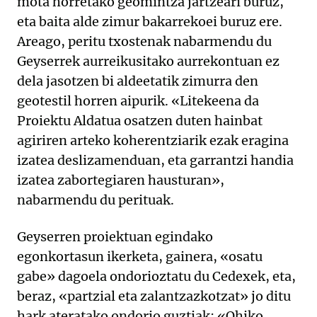
mota horretako geomintza jartzeari buruz,
eta baita alde zimur bakarrekoei buruz ere.
Areago, peritu txostenak nabarmendu du
Geyserrek aurreikusitako aurrekontuan ez
dela jasotzen bi aldeetatik zimurra den
geotestil horren aipurik. «Litekeena da
Proiektu Aldatua osatzen duten hainbat
agiriren arteko koherentziarik ezak eragina
izatea deslizamenduan, eta garrantzi handia
izatea zabortegiaren hausturan»,
nabarmendu du perituak.
Geyserren proiektuan egindako
egonkortasun ikerketa, gainera, «osatu
gabe» dagoela ondorioztatu du Cedexek, eta,
beraz, «partzial eta zalantzazkotzat» jo ditu
hark ateratako ondorio guztiak: «Ohiko