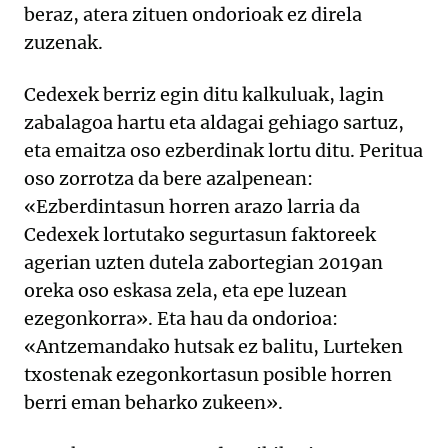
beraz, atera zituen ondorioak ez direla
zuzenak.
Cedexek berriz egin ditu kalkuluak, lagin
zabalagoa hartu eta aldagai gehiago sartuz,
eta emaitza oso ezberdinak lortu ditu. Peritua
oso zorrotza da bere azalpenean:
«Ezberdintasun horren arazo larria da
Cedexek lortutako segurtasun faktoreek
agerian uzten dutela zabortegian 2019an
oreka oso eskasa zela, eta epe luzean
ezegonkorra». Eta hau da ondorioa:
«Antzemandako hutsak ez balitu, Lurteken
txostenak ezegonkortasun posible horren
berri eman beharko zukeen».