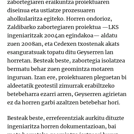
zabortegiaren eraikuntza proiektuaren
diseinua eta ustiatze prozesuaren
aholkularitza egiteko. Horren ondorioz,
Zaldibarko zabortegiaren proiektua —LKS
ingeniaritzak 2004an egindakoa— aldatu
zuen 2008an, eta Cedexen txostenak akats
esanguratsuak topatu ditu Geyserren lan
horretan. Besteak beste, zabortegia isolatzea
bermatu behar zuen geomintza motaren
inguruan. Izan ere, proiektuaren pleguetan bi
aldeetatik geotestil zimurrak erabiltzeko
betebeharra ezarri arren, Geyserren agirietan
ez da horren garbi azaltzen betebehar hori.
Besteak beste, erreferentziak aurkitu dituzte
ingeniaritza horren dokumentazioan, bai