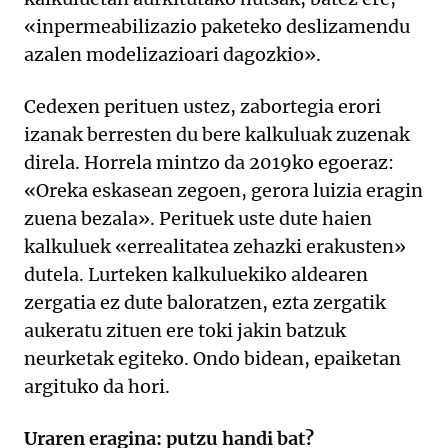
«inpermeabilizazio paketeko deslizamendu
azalen modelizazioari dagozkio».
Cedexen perituen ustez, zabortegia erori
izanak berresten du bere kalkuluak zuzenak
direla. Horrela mintzo da 2019ko egoeraz:
«Oreka eskasean zegoen, gerora luizia eragin
zuena bezala». Perituek uste dute haien
kalkuluek «errealitatea zehazki erakusten»
dutela. Lurteken kalkuluekiko aldearen
zergatia ez dute baloratzen, ezta zergatik
aukeratu zituen ere toki jakin batzuk
neurketak egiteko. Ondo bidean, epaiketan
argituko da hori.
Uraren eragina: putzu handi bat?