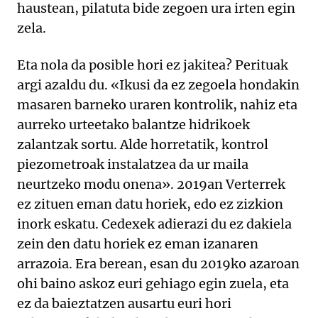
haustean, pilatuta bide zegoen ura irten egin
zela.
Eta nola da posible hori ez jakitea? Perituak
argi azaldu du. «Ikusi da ez zegoela hondakin
masaren barneko uraren kontrolik, nahiz eta
aurreko urteetako balantze hidrikoek
zalantzak sortu. Alde horretatik, kontrol
piezometroak instalatzea da ur maila
neurtzeko modu onena». 2019an Verterrek
ez zituen eman datu horiek, edo ez zizkion
inork eskatu. Cedexek adierazi du ez dakiela
zein den datu horiek ez eman izanaren
arrazoia. Era berean, esan du 2019ko azaroan
ohi baino askoz euri gehiago egin zuela, eta
ez da baieztatzen ausartu euri hori