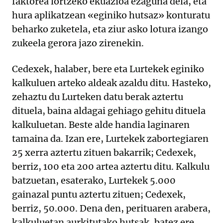
faktorea lortzeko ekuazioa ezaguna dela, eta
hura aplikatzean «eginiko hutsaz» konturatu
beharko zuketela, eta ziur asko lotura izango
zukeela gerora jazo zirenekin.
Cedexek, halaber, bere eta Lurtekek eginiko
kalkuluen arteko aldeak azaldu ditu. Hasteko,
zehaztu du Lurteken datu berak aztertu
dituela, baina aldagai gehiago gehitu dituela
kalkuluetan. Beste alde handia laginaren
tamaina da. Izan ere, Lurtekek zabortegiaren
25 xerra aztertu zituen bakarrik; Cedexek,
berriz, 100 eta 200 artea aztertu ditu. Kalkulu
batzuetan, esaterako, Lurtekek 5.000
gainazal puntu aztertu zituen; Cedexek,
berriz, 50.000. Dena den, perituaren arabera,
kalkuluetan aurkitutako hutsak, batez ere,