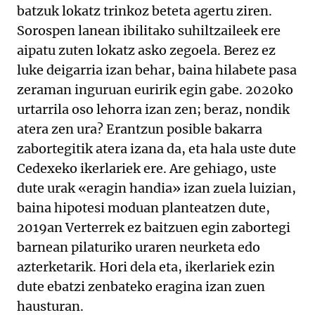
batzuk lokatz trinkoz beteta agertu ziren.
Sorospen lanean ibilitako suhiltzaileek ere
aipatu zuten lokatz asko zegoela. Berez ez
luke deigarria izan behar, baina hilabete pasa
zeraman inguruan euririk egin gabe. 2020ko
urtarrila oso lehorra izan zen; beraz, nondik
atera zen ura? Erantzun posible bakarra
zabortegitik atera izana da, eta hala uste dute
Cedexeko ikerlariek ere. Are gehiago, uste
dute urak «eragin handia» izan zuela luizian,
baina hipotesi moduan planteatzen dute,
2019an Verterrek ez baitzuen egin zabortegi
barnean pilaturiko uraren neurketa edo
azterketarik. Hori dela eta, ikerlariek ezin
dute ebatzi zenbateko eragina izan zuen
hausturan.