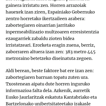
gainera irristatu zen. Horren arrazoiak
hauexek izan ziren, Espainiako Gobernuko
zentro horretako ikertzaileen arabera:
zabortegiaren oinarrian jarritako
inpermeabilizazio multzoaren erresistentzia
ezaugarriek zabaldu zioten bidea
irristatzeari. Erorketa eragin zuena, berriz,
zaborraren altuera izan zen: 383 metro 445
metroraino betetzeko diseinatuta zegoen.
Aldi berean, beste faktore bat ere izan zen:
zabortegiaren barruan topatu zuten ura.
Txostenean aipatu dute horren inguruko
informazioa falta dela. Azkenik, aurretik
Eusko Jaurlaritzak eskatuta Kantabriako eta
Bartzelonako unibertsitateetako irakasle