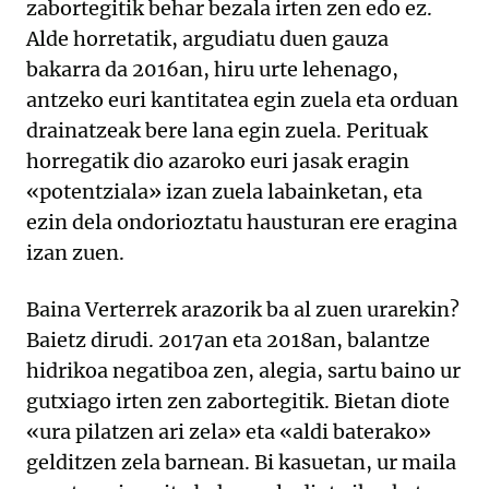
zabortegitik behar bezala irten zen edo ez.
Alde horretatik, argudiatu duen gauza
bakarra da 2016an, hiru urte lehenago,
antzeko euri kantitatea egin zuela eta orduan
drainatzeak bere lana egin zuela. Perituak
horregatik dio azaroko euri jasak eragin
«potentziala» izan zuela labainketan, eta
ezin dela ondorioztatu hausturan ere eragina
izan zuen.
Baina Verterrek arazorik ba al zuen urarekin?
Baietz dirudi. 2017an eta 2018an, balantze
hidrikoa negatiboa zen, alegia, sartu baino ur
gutxiago irten zen zabortegitik. Bietan diote
«ura pilatzen ari zela» eta «aldi baterako»
gelditzen zela barnean. Bi kasuetan, ur maila