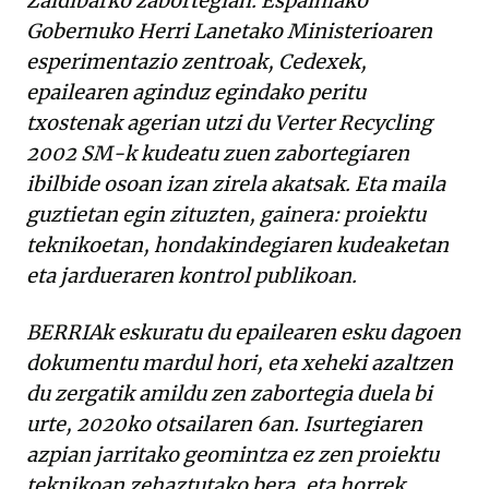
Zaldibarko zabortegian. Espainiako
Gobernuko Herri Lanetako Ministerioaren
esperimentazio zentroak, Cedexek,
epailearen aginduz egindako peritu
txostenak agerian utzi du Verter Recycling
2002 SM-k kudeatu zuen zabortegiaren
ibilbide osoan izan zirela akatsak. Eta maila
guztietan egin zituzten, gainera: proiektu
teknikoetan, hondakindegiaren kudeaketan
eta jardueraren kontrol publikoan.
BERRIAk eskuratu du epailearen esku dagoen
dokumentu mardul hori, eta xeheki azaltzen
du zergatik amildu zen zabortegia duela bi
urte, 2020ko otsailaren 6an. Isurtegiaren
azpian jarritako geomintza ez zen proiektu
teknikoan zehaztutako bera, eta horrek