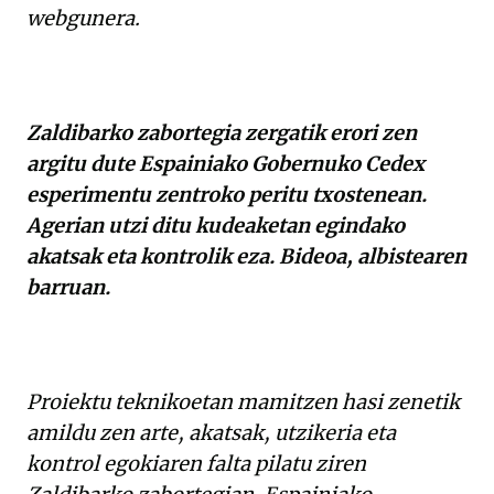
webgunera.
Zaldibarko zabortegia zergatik erori zen
argitu dute Espainiako Gobernuko Cedex
esperimentu zentroko peritu txostenean.
Agerian utzi ditu kudeaketan egindako
akatsak eta kontrolik eza. Bideoa, albistearen
barruan.
Proiektu teknikoetan mamitzen hasi zenetik
amildu zen arte, akatsak, utzikeria eta
kontrol egokiaren falta pilatu ziren