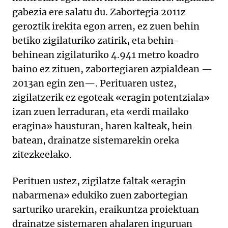
gabezia ere salatu du. Zabortegia 2011z
geroztik irekita egon arren, ez zuen behin
betiko zigilaturiko zatirik, eta behin-
behinean zigilaturiko 4.941 metro koadro
baino ez zituen, zabortegiaren azpialdean —
2013an egin zen—. Perituaren ustez,
zigilatzerik ez egoteak «eragin potentziala»
izan zuen lerraduran, eta «erdi mailako
eragina» hausturan, haren kalteak, hein
batean, drainatze sistemarekin oreka
zitezkeelako.
Perituen ustez, zigilatze faltak «eragin
nabarmena» edukiko zuen zabortegian
sarturiko urarekin, eraikuntza proiektuan
drainatze sistemaren ahalaren inguruan