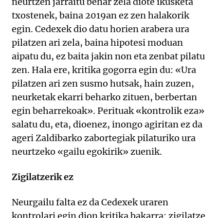
neurtzen jarraitu behar zela diote ikusketa
txostenek, baina 2019an ez zen halakorik
egin. Cedexek dio datu horien arabera ura
pilatzen ari zela, baina hipotesi moduan
aipatu du, ez baita jakin non eta zenbat pilatu
zen. Hala ere, kritika gogorra egin du: «Ura
pilatzen ari zen susmo hutsak, hain zuzen,
neurketak ekarri beharko zituen, berbertan
egin beharrekoak». Perituak «kontrolik eza»
salatu du, eta, dioenez, inongo agiritan ez da
ageri Zaldibarko zabortegiak pilaturiko ura
neurtzeko «gailu egokirik» zuenik.
Zigilatzerik ez
Neurgailu falta ez da Cedexek uraren
kontrolari egin dion kritika bakarra: zigilatze