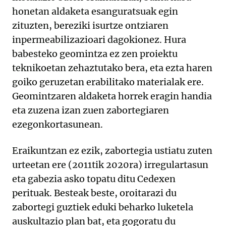
honetan aldaketa esanguratsuak egin
zituzten, bereziki isurtze ontziaren
inpermeabilizazioari dagokionez. Hura
babesteko geomintza ez zen proiektu
teknikoetan zehaztutako bera, eta ezta haren
goiko geruzetan erabilitako materialak ere.
Geomintzaren aldaketa horrek eragin handia
eta zuzena izan zuen zabortegiaren
ezegonkortasunean.
Eraikuntzan ez ezik, zabortegia ustiatu zuten
urteetan ere (2011tik 2020ra) irregulartasun
eta gabezia asko topatu ditu Cedexen
perituak. Besteak beste, oroitarazi du
zabortegi guztiek eduki beharko luketela
auskultazio plan bat, eta gogoratu du