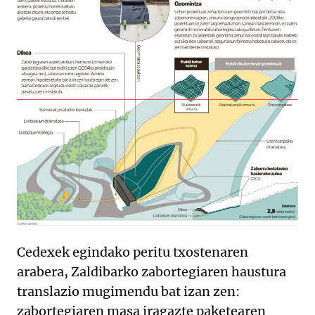
Cedexek egindako peritu txostenaren
arabera, Zaldibarko zabortegiaren haustura
translazio mugimendu bat izan zen:
zabortegiaren masa iragazte paketearen