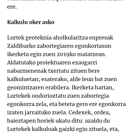
ere.
Kalkulu oker asko
Lurtek geoteknia aholkularitza enpresak
Zaldibarko zabortegiaren egonkortasun
ikerketa egin zuen 2019ko maiatzean.
Aldatutako proiektuaren ezaugarri
nabarmenenak txertatu zituen bere
kalkuluetan; esaterako, alde leun bat zuen
geomintzaren erabilera. Ikerketa hartan,
Lurtekek ondorioztatu zuen zabortegia
egonkorra zela, eta beteta gero ere egonkorra
izaten jarraituko zuela. Cedexek, ordea,
baieztapen horiek ukatu ditu: azaldu du
Lurtekek kalkuluak gaizki egin zituela, eta,