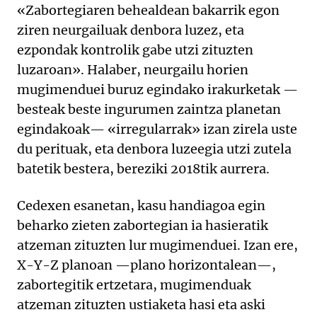
«Zabortegiaren behealdean bakarrik egon
ziren neurgailuak denbora luzez, eta
ezpondak kontrolik gabe utzi zituzten
luzaroan». Halaber, neurgailu horien
mugimenduei buruz egindako irakurketak —
besteak beste ingurumen zaintza planetan
egindakoak— «irregularrak» izan zirela uste
du perituak, eta denbora luzeegia utzi zutela
batetik bestera, bereziki 2018tik aurrera.
Cedexen esanetan, kasu handiagoa egin
beharko zieten zabortegian ia hasieratik
atzeman zituzten lur mugimenduei. Izan ere,
X-Y-Z planoan —plano horizontalean—,
zabortegitik ertzetara, mugimenduak
atzeman zituzten ustiaketa hasi eta aski