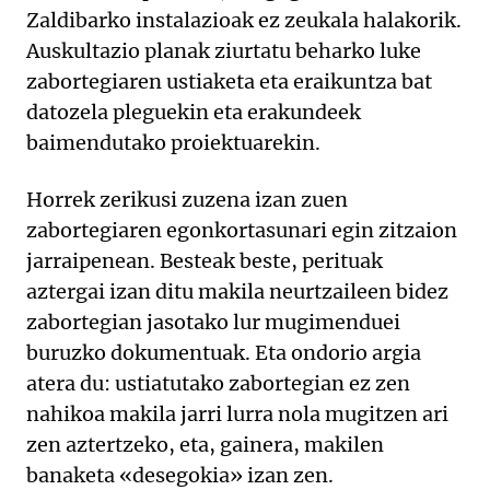
Zaldibarko instalazioak ez zeukala halakorik.
Auskultazio planak ziurtatu beharko luke
zabortegiaren ustiaketa eta eraikuntza bat
datozela pleguekin eta erakundeek
baimendutako proiektuarekin.
Horrek zerikusi zuzena izan zuen
zabortegiaren egonkortasunari egin zitzaion
jarraipenean. Besteak beste, perituak
aztergai izan ditu makila neurtzaileen bidez
zabortegian jasotako lur mugimenduei
buruzko dokumentuak. Eta ondorio argia
atera du: ustiatutako zabortegian ez zen
nahikoa makila jarri lurra nola mugitzen ari
zen aztertzeko, eta, gainera, makilen
banaketa «desegokia» izan zen.