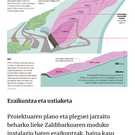
Eraikuntza eta ustiaketa
Proiektuaren plano eta pleguei jarraitu
beharko lieke Zaldibarkoaren moduko
instalazio baten eraikuntzak, baina kasu