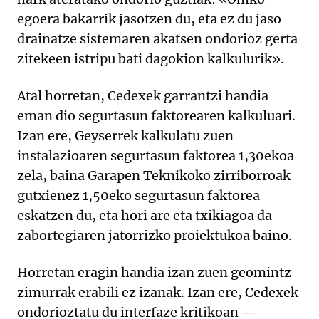
egoera bakarrik jasotzen du, eta ez du jaso
drainatze sistemaren akatsen ondorioz gerta
zitekeen istripu bati dagokion kalkulurik».
Atal horretan, Cedexek garrantzi handia
eman dio segurtasun faktorearen kalkuluari.
Izan ere, Geyserrek kalkulatu zuen
instalazioaren segurtasun faktorea 1,30ekoa
zela, baina Garapen Teknikoko zirriborroak
gutxienez 1,50eko segurtasun faktorea
eskatzen du, eta hori are eta txikiagoa da
zabortegiaren jatorrizko proiektukoa baino.
Horretan eragin handia izan zuen geomintz
zimurrak erabili ez izanak. Izan ere, Cedexek
ondorioztatu du interfaze kritikoan —