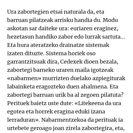
Ura zabortegien etsai naturala da, eta
barruan pilatzeak arrisku handia du. Modu
askotan sar daiteke ura: euriaren eraginez,
hezetasun handiko zabor edo lurrak sartuta...
Eta hura ateratzeko drainatze sistemak
izaten dituzte. Sistema horiek oso
garrantzitsuak dira, Cedexek dioen bezala,
zabortegi barneko uraren maila igotzeak
«nabarmen» murrizten duelako azpiegiturak
labainketa eragozteko duen ahalmena. Eta
zabortegi barruan urik ba al zegoen pilatuta?
Perituek baietz uste dute: «Litekeena da ura
egotea eta horrek eragina eduki izana
lerraduran». Nabarmentzekoa da perituak ia
urtebete geroago joan zirela zabortegira, eta,