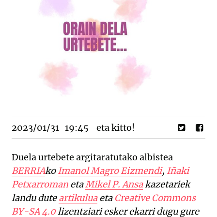
2023/01/31
19:45
eta kitto!
Duela urtebete argitaratutako albistea
BERRIA
ko
Imanol Magro Eizmendi
,
Iñaki
Petxarroman
eta
Mikel P. Ansa
kazetariek
landu dute
artikulua
eta
Creative Commons
BY-SA 4.0
lizentziari esker ekarri dugu gure