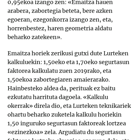
0,95ekoa izango zen: «Emaitza hauen
arabera, zabortegia beteta, bere azken
egoeran, ezegonkorra izango zen, eta,
horrenbestez, haren geometria aldatu
beharko zatekeen».
Emaitza horiek zerikusi gutxi dute Lurteken
kalkuluekin: 1,50eko eta 1,70eko segurtasun
faktorea kalkulatu zuen 2019rako, eta
1,50ekoa zabortegiaren amaierarako.
Hainbesteko aldea da, perituak ez baitu
ezkutatu harrituta dagoela. «Kalkulu
okerrak» direla dio, eta Lurteken teknikariek
ohartu beharko zuketela kalkulu horiekin
1,50 inguruko segurtasun faktoreak lortzea
«ezinezkoa» zela. Argudiatu du segurtasun