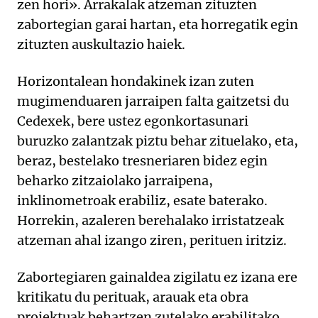
zen hori». Arrakalak atzeman zituzten
zabortegian garai hartan, eta horregatik egin
zituzten auskultazio haiek.
Horizontalean hondakinek izan zuten
mugimenduaren jarraipen falta gaitzetsi du
Cedexek, bere ustez egonkortasunari
buruzko zalantzak piztu behar zituelako, eta,
beraz, bestelako tresneriaren bidez egin
beharko zitzaiolako jarraipena,
inklinometroak erabiliz, esate baterako.
Horrekin, azaleren berehalako irristatzeak
atzeman ahal izango ziren, perituen iritziz.
Zabortegiaren gainaldea zigilatu ez izana ere
kritikatu du perituak, arauak eta obra
proiektuak behartzen zutelako erabilitako