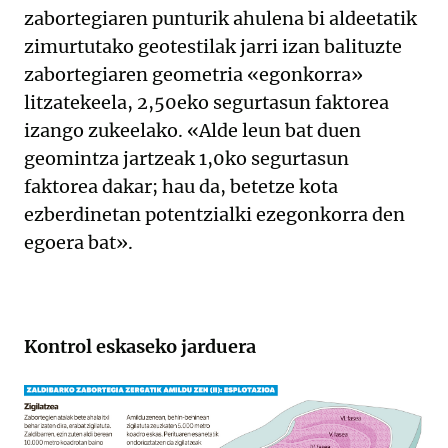
zabortegiaren punturik ahulena bi aldeetatik
zimurtutako geotestilak jarri izan balituzte
zabortegiaren geometria «egonkorra»
litzatekeela, 2,50eko segurtasun faktorea
izango zukeelako. «Alde leun bat duen
geomintza jartzeak 1,0ko segurtasun
faktorea dakar; hau da, betetze kota
ezberdinetan potentzialki ezegonkorra den
egoera bat».
Kontrol eskaseko jarduera