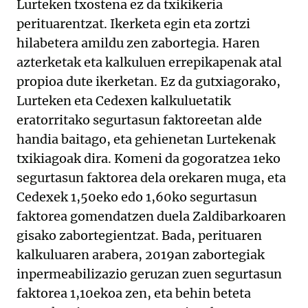
Lurteken txostena ez da txikikeria
perituarentzat. Ikerketa egin eta zortzi
hilabetera amildu zen zabortegia. Haren
azterketak eta kalkuluen errepikapenak atal
propioa dute ikerketan. Ez da gutxiagorako,
Lurteken eta Cedexen kalkuluetatik
eratorritako segurtasun faktoreetan alde
handia baitago, eta gehienetan Lurtekenak
txikiagoak dira. Komeni da gogoratzea 1eko
segurtasun faktorea dela orekaren muga, eta
Cedexek 1,50eko edo 1,60ko segurtasun
faktorea gomendatzen duela Zaldibarkoaren
gisako zabortegientzat. Bada, perituaren
kalkuluaren arabera, 2019an zabortegiak
inpermeabilizazio geruzan zuen segurtasun
faktorea 1,10ekoa zen, eta behin beteta