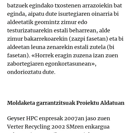
batzuek egindako txostenen arrazoiekin bat
eginda, aipatu dute isurtegiaren oinarria bi
aldeetatik geomintz zimur edo
testurizatuarekin estali beharrean, alde
zimur bakarrekoarekin (zazpi fasetan) eta bi
aldeetan leuna zenarekin estali zutela (bi
fasetan). «Horrek eragin zuzena izan zuen
zabortegiaren egonkortasunean»,
ondorioztatu dute.
Moldaketa garrantzitsuak Proiektu Aldatuan
Geyser HPC enpresak 2007an jaso zuen
Verter Recycling 2002 SMren enkargua