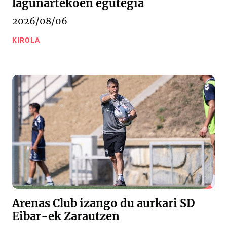
lagunartekoen egutegia
2026/08/06
KIROLA
Arenas Club izango du aurkari SD
Eibar-ek Zarautzen