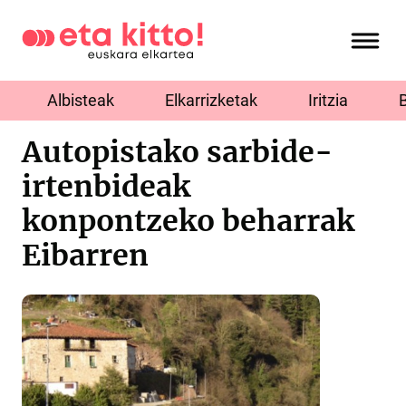
Albisteak
Elkarrizketak
Iritzia
Autopistako sarbide-
irtenbideak
konpontzeko beharrak
Eibarren