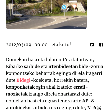
2012/03/09
00:00
eta kitto!
Domekan hasi eta hilaren 16ra bitartean,
Eibarko
sarbide
eta
irtenbideetan
bide-zorua
konpontzeko beharrak egingo direla iragarri
dute
Bidegi
-koek eta, horrekin batera,
konponketak
egin ahal izateko
errail-
mozketak
izango direla ohartarazi dute:
domekan hasi eta eguaztenera arte
AP-8
autobideko
sarbidea itxi egingo dute,
N-634