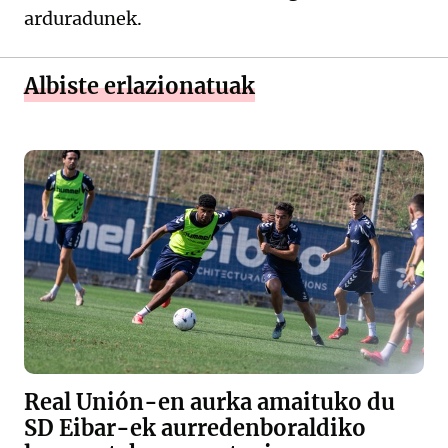
arduradunek.
Albiste erlazionatuak
Real Unión-en aurka amaituko du
SD Eibar-ek aurredenboraldiko