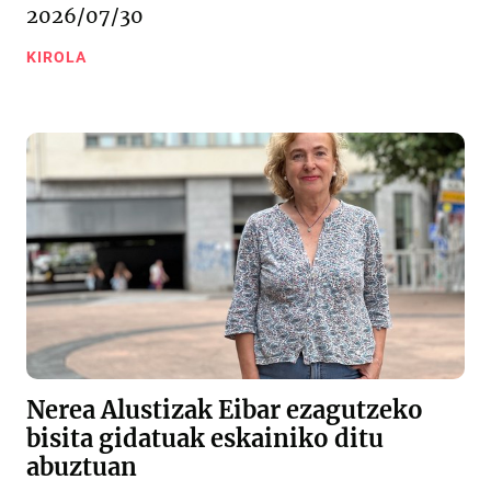
2026/07/30
KIROLA
Nerea Alustizak Eibar ezagutzeko
bisita gidatuak eskainiko ditu
abuztuan