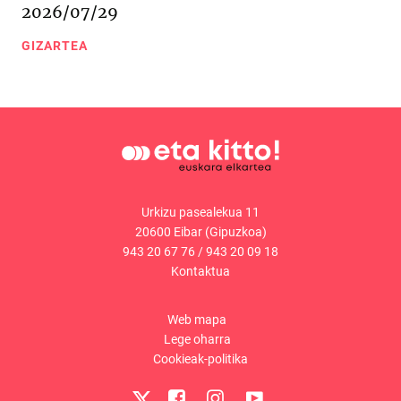
2026/07/29
GIZARTEA
Urkizu pasealekua 11
20600 Eibar (Gipuzkoa)
943 20 67 76
/
943 20 09 18
Kontaktua
Web mapa
Lege oharra
Cookieak-politika