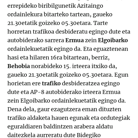
errepideko biribilgunetik Azitaingo
ordainlekura bitarteko tartean, gaueko
21.30etatik goizeko 05.30etara. Tarte
horretan trafikoa desbideratu egingo dute eta
autobiderako sarrera
Ermua
zein
Elgoibarko
ordainlekuetatik egingo da. Eta eguaztenean
hasi eta hilaren 16ra bitartean, berriz,
Behobia
norabideko 15. irteera itxiko da,
gaueko 21.30etatik goizeko 05.30etara. Egun
horietan ere
trafiko
desbideratzea egingo
dute eta AP-8 autobiderako irteera Ermua
zein Elgoibarko ordainlekuetatik egingo da.
Dena dela, gaur ezagutzera eman dituzten
trafiko aldaketa hauen egunak eta ordutegiak
eguraldiaren baldintzen arabera aldatu
daitezkela aurreratu dute Bidegiko