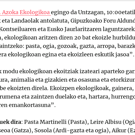
. Azoka Ekologikoa
egingo da Untzagan, 10:00etatik
 eta Landaolak antolatuta, Gipuzkoako Foru Aldund
ontseiluaren eta Eusko Jaurlaritzaren laguntzarek
 ekologikoan aritzen diren 20 bat ekoizle hurbildu
ntzeko: pasta, ogia, gozoak, gazta, arropa, barazk
ra ekologikoan egina eta ekoizleen eskutik jasoa”.
k modu ekologikoan ekoitziak izateari aparteko gar
ra, animalia eta gizakien eta osasuna eta etorkizu
abe ekoizten direla. Ekoizpen ekologikoak, gainera,
rumena eta zaintzen duelako eta, hartara, hurrengo
aren emankortasuna”.
uek dira
: Pasta Martinelli (Pasta), Leire Albisu (Og
oa (Gatza), Sosola (Ardi-gazta eta ogia), Aikur (Ez