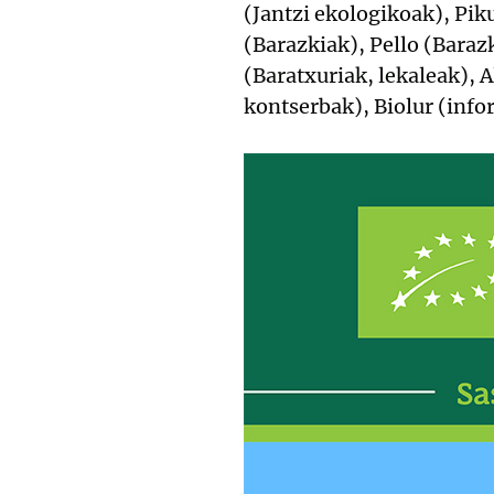
(Jantzi ekologikoak), Pik
(Barazkiak), Pello (Baraz
(Baratxuriak, lekaleak), A
kontserbak), Biolur (info