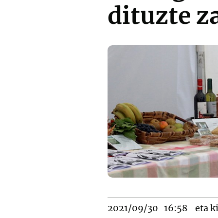
dituzte z
2021/09/30
16:58
eta k