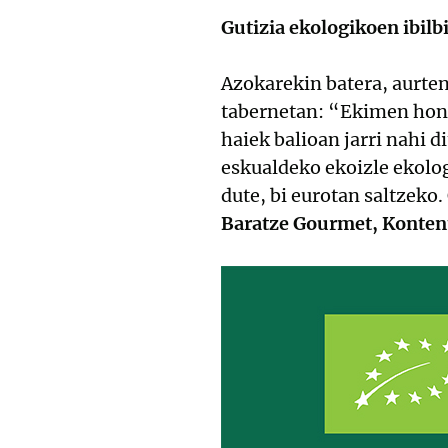
Gutizia ekologikoen ibilb
Azokarekin batera, aurten
tabernetan: “Ekimen honek
haiek balioan jarri nahi 
eskualdeko ekoizle ekolo
dute, bi eurotan saltzeko.
Baratze Gourmet, Kontent, 