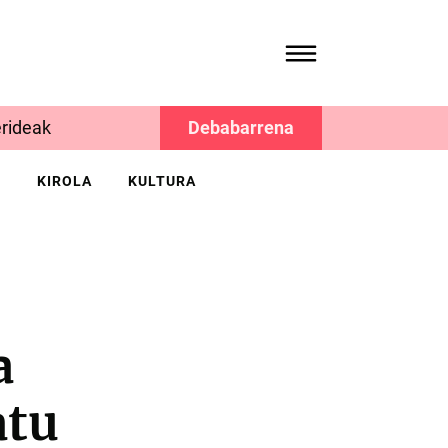
rideak
Debabarrena
K
KIROLA
KULTURA
a
atu