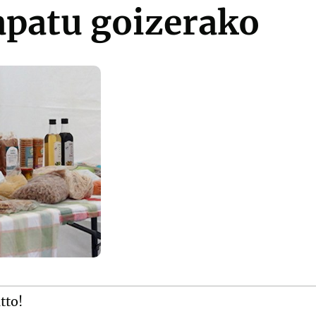
apatu goizerako
itto!