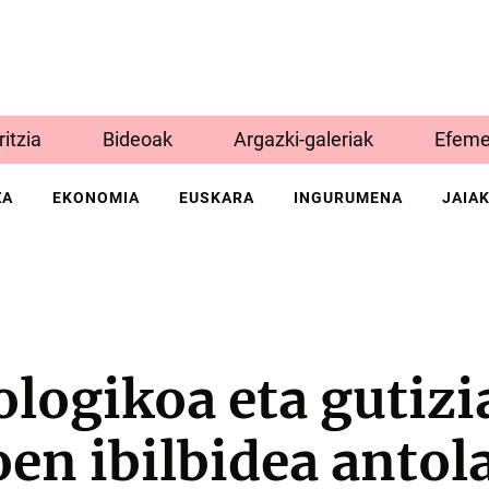
Iritzia
Bideoak
Argazki-galeriak
Efeme
ZA
EKONOMIA
EUSKARA
INGURUMENA
JAIA
logikoa eta gutizi
en ibilbidea antol