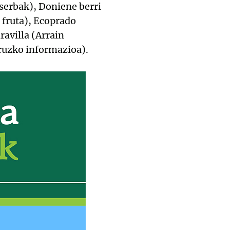
serbak), Doniene berri
 fruta), Ecoprado
ravilla (Arrain
uruzko informazioa).