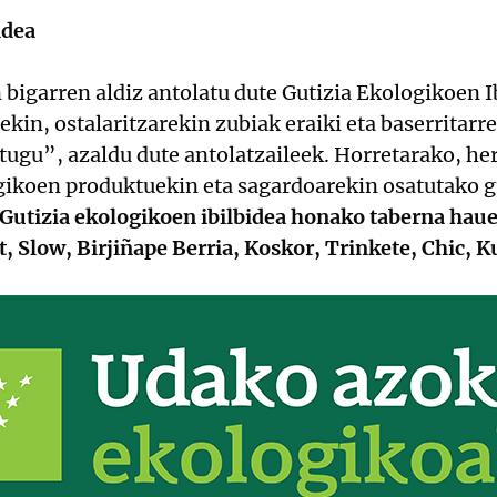
idea
 bigarren aldiz antolatu dute Gutizia Ekologikoen I
in, ostalaritzarekin zubiak eraiki eta baserritarr
ditugu”, azaldu dute antolatzaileek. Horretarako, h
gikoen produktuekin eta sagardoarekin osatutako gu
Gutizia ekologikoen ibilbidea honako taberna haue
Slow, Birjiñape Berria, Koskor, Trinkete, Chic, Kult