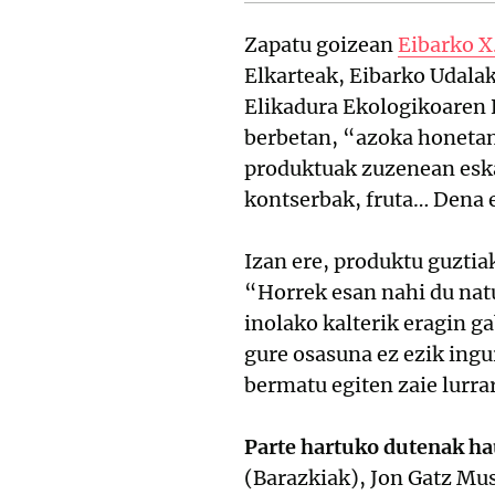
Zapatu goizean
Eibarko X
Elkarteak, Eibarko Udalak
Elikadura Ekologikoaren K
berbetan, “azoka honetan,
produktuak zuzenean eskai
kontserbak, fruta… Dena e
Izan ere, produktu guztia
“Horrek esan nahi du natu
inolako kalterik eragin g
gure osasuna ez ezik ingu
bermatu egiten zaie lurr
Parte hartuko dutenak ha
(Barazkiak), Jon Gatz Muse