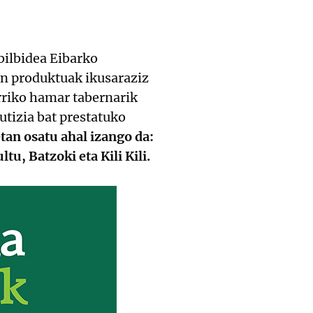
bilbidea Eibarko
en produktuak ikusaraziz
erriko hamar tabernarik
tizia bat prestatuko
tan osatu ahal izango da:
u, Batzoki eta Kili Kili.