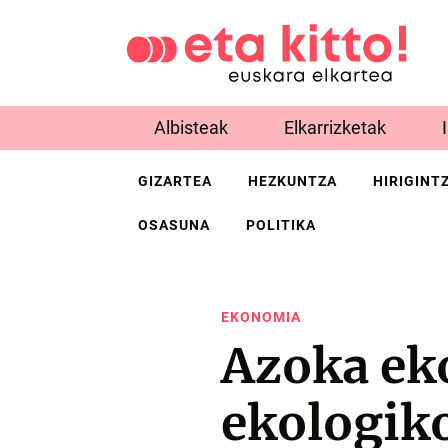
Albisteak
Elkarrizketak
GIZARTEA
HEZKUNTZA
HIRIGINT
OSASUNA
POLITIKA
EKONOMIA
Azoka eko
ekologiko