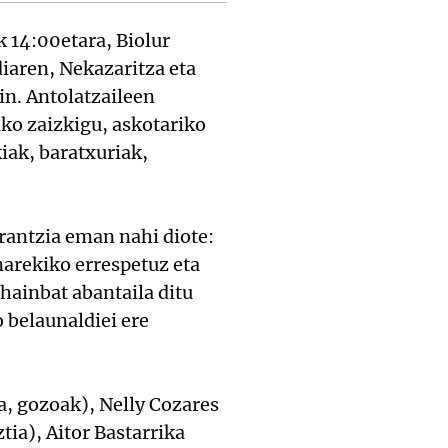
 14:00etara, Biolur
iaren, Nekazaritza eta
in. Antolatzaileen
ko zaizkigu, askotariko
iak, baratxuriak,
rantzia eman nahi diote:
narekiko errespetuz eta
 hainbat abantaila ditu
 belaunaldiei ere
ia, gozoak), Nelly Cozares
tia), Aitor Bastarrika