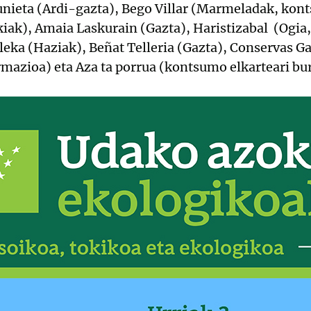
unieta (Ardi-gazta), Bego Villar (Marmeladak, kont
kiak), Amaia Laskurain (Gazta), Haristizabal (Ogia,
leka (Haziak), Beñat Telleria (Gazta), Conservas Ga
rmazioa) eta Aza ta porrua (kontsumo elkarteari b