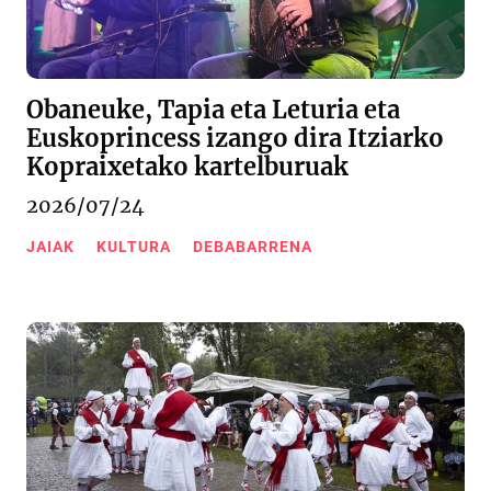
Obaneuke, Tapia eta Leturia eta
Euskoprincess izango dira Itziarko
Kopraixetako kartelburuak
2026/07/24
JAIAK
KULTURA
DEBABARRENA