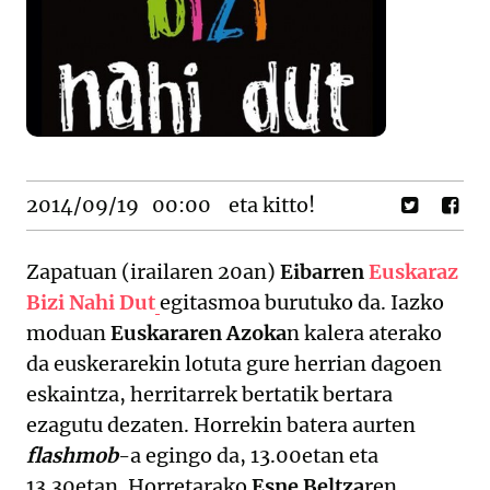
2014/09/19
00:00
eta kitto!
Zapatuan (irailaren 20an)
Eibarren
Euskaraz
Bizi Nahi Dut
egitasmoa burutuko da. Iazko
moduan
Euskararen Azoka
n kalera aterako
da euskerarekin lotuta gure herrian dagoen
eskaintza, herritarrek bertatik bertara
ezagutu dezaten. Horrekin bate
ra aurten
flashmob
-a egingo da, 13.00etan eta
13.30etan. Horretarako
Esne Beltza
ren