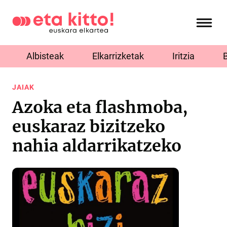
Albisteak
Elkarrizketak
Iritzia
JAIAK
Azoka eta flashmoba,
euskaraz bizitzeko
nahia aldarrikatzeko