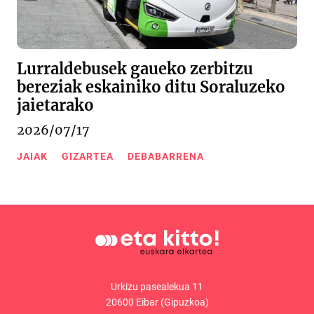
Lurraldebusek gaueko zerbitzu
bereziak eskainiko ditu Soraluzeko
jaietarako
2026/07/17
JAIAK
GIZARTEA
DEBABARRENA
Urkizu pasealekua 11
20600 Eibar (Gipuzkoa)