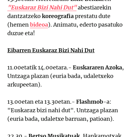
"Euskaraz Bizi Nahi Dut"
abestiarekin
dantzatzeko
koreografia
prestatu dute
(hemen
bideoa
). Animatu, ederto pasatuko
duzue eta!
Eibarren Euskaraz Bizi Nahi Dut
11.00etatik 14.00etara.-
Euskararen Azoka
,
Untzaga plazan (euria bada, udaletxeko
arkupeetan).
13.00etan eta 13.30etan.-
Flashmob
-a:
"Euskaraz bizi nahi dut". Untzaga plazan
(euria bada, udaletxe barruan, patioan).
22.30.-
Bertso Musikatuak
, Hankamotxak