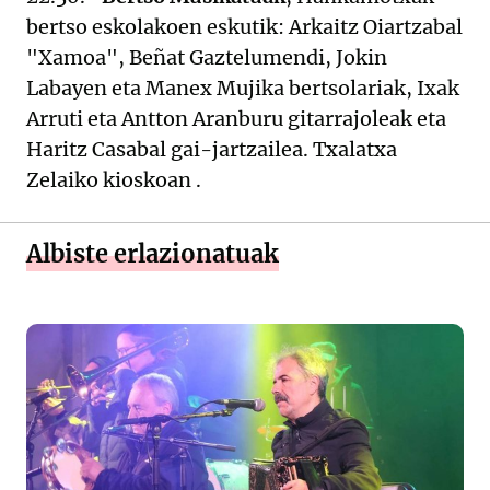
bertso eskolakoen eskutik: Arkaitz Oiartzabal
"Xamoa", Beñat Gaztelumendi, Jokin
Labayen eta Manex Mujika bertsolariak, Ixak
Arruti eta Antton Aranburu gitarrajoleak eta
Haritz Casabal gai-jartzailea. Txalatxa
Zelaiko kioskoan .
Albiste erlazionatuak