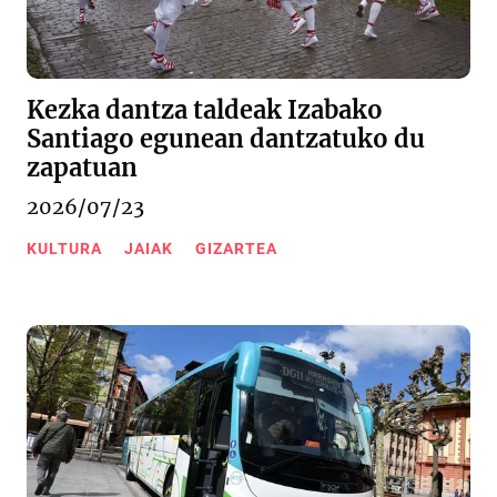
Kezka dantza taldeak Izabako
Santiago egunean dantzatuko du
zapatuan
2026/07/23
KULTURA
JAIAK
GIZARTEA