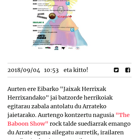
2018/09/04
10:53
eta kitto!
Aurten ere Eibarko "Jaixak Herrixak
Herrixandako" jai batzorde herrikoiak
egitarau zabala antolatu du Arrateko
jaietarako. Aurtengo kontzertu nagusia
"The
Baboon Show"
rock talde suediarrak emango
du Arrate eguna ailegatu aurretik, irailaren