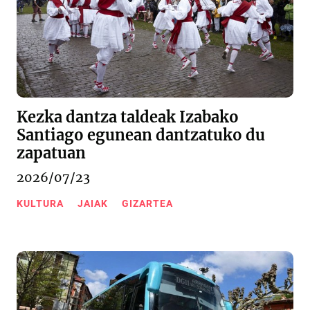
Kezka dantza taldeak Izabako
Santiago egunean dantzatuko du
zapatuan
2026/07/23
KULTURA
JAIAK
GIZARTEA