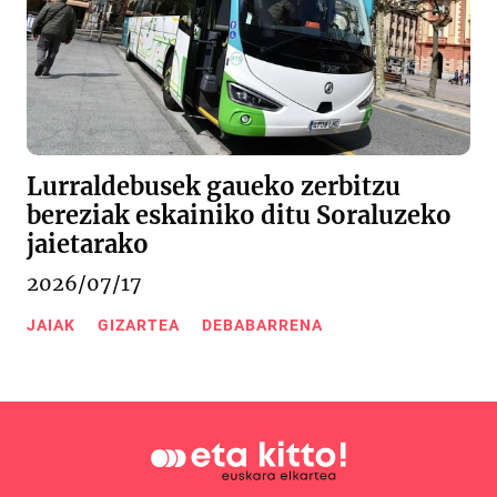
Lurraldebusek gaueko zerbitzu
bereziak eskainiko ditu Soraluzeko
jaietarako
2026/07/17
JAIAK
GIZARTEA
DEBABARRENA