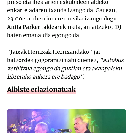
preso eta iheslarien eskubideen aldeko
enkarteladaren txanda izango da. Gauean,
23:00etan berriro ere musika izango dugu
Anita Parker
taldearekin eta, amaitzeko, DJ
baten emanaldia egongo da.
"Jaixak Herrixak Herrixandako" jai
batzordek gogorarazi nahi duenez,
"autobus
zerbitzua egongo da guztian eta akanpaleku
librerako aukera ere badago"
.
Albiste erlazionatuak