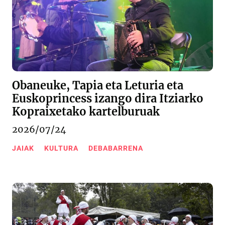
Obaneuke, Tapia eta Leturia eta
Euskoprincess izango dira Itziarko
Kopraixetako kartelburuak
2026/07/24
JAIAK
KULTURA
DEBABARRENA