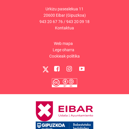
Urkizu pasealekua 11
20600 Eibar (Gipuzkoa)
943 20 67 76
/
943 20 09 18
Kontaktua
Web mapa
Lege oharra
Cookieak-politika