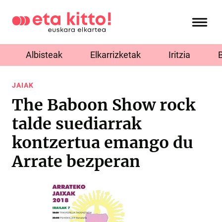
Albisteak
Elkarrizketak
Iritzia
JAIAK
The Baboon Show rock
talde suediarrak
kontzertua emango du
Arrate bezperan