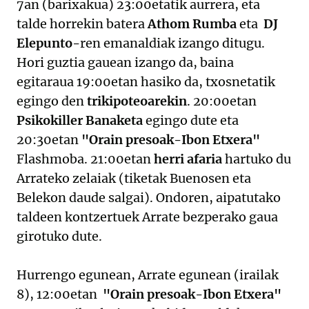
7an (barixakua) 23:00etatik aurrera, eta
talde horrekin batera
Athom Rumba
eta
DJ
Elepunto-
ren emanaldiak izango ditugu.
Hori guztia gauean izango da, baina
egitaraua 19:00etan hasiko da, txosnetatik
egingo den
trikipoteoarekin
. 20:00etan
Psikokiller Banaketa
egingo dute eta
20:30etan
"Orain presoak-Ibon Etxera"
Flashmoba. 21:00etan
herri afaria
hartuko du
Arrateko zelaiak (tiketak Buenosen eta
Belekon daude salgai). Ondoren, aipatutako
taldeen kontzertuek Arrate bezperako gaua
girotuko dute.
Hurrengo egunean, Arrate egunean (irailak
8), 12:00etan
"Orain presoak-Ibon Etxera"